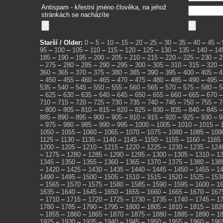
Antispam - křestní jméno člověka, na jehož
stránkách se nacházíte
Starší / Older:
0
–
5
–
10
–
15
–
20
–
25
–
30
–
35
–
40
–
45
–
95
–
100
–
105
–
110
–
115
–
120
–
125
–
130
–
135
–
140
–
14
185
–
190
–
195
–
200
–
205
–
210
–
215
–
220
–
225
–
230
–
2
–
275
–
280
–
285
–
290
–
295
–
300
–
305
–
310
–
315
–
320
360
–
365
–
370
–
375
–
380
–
385
–
390
–
395
–
400
–
405
–
4
–
450
–
455
–
460
–
465
–
470
–
475
–
480
–
485
–
490
–
495
535
–
540
–
545
–
550
–
555
–
560
–
565
–
570
–
575
–
580
–
5
–
625
–
630
–
635
–
640
–
645
–
650
–
655
–
660
–
665
–
670
710
–
715
–
720
–
725
–
730
–
735
–
740
–
745
–
750
–
755
–
7
–
800
–
805
–
810
–
815
–
820
–
825
–
830
–
835
–
840
–
845
885
–
890
–
895
–
900
–
905
–
910
–
915
–
920
–
925
–
930
–
9
–
975
–
980
–
985
–
990
–
995
–
1000
–
1005
–
1010
–
1015
–
1050
–
1055
–
1060
–
1065
–
1070
–
1075
–
1080
–
1085
–
109
1125
–
1130
–
1135
–
1140
–
1145
–
1150
–
1155
–
1160
–
1165
1200
–
1205
–
1210
–
1215
–
1220
–
1225
–
1230
–
1235
–
124
–
1275
–
1280
–
1285
–
1290
–
1295
–
1300
–
1305
–
1310
–
1
1345
–
1350
–
1355
–
1360
–
1365
–
1370
–
1375
–
1380
–
138
–
1420
–
1425
–
1430
–
1435
–
1440
–
1445
–
1450
–
1455
–
1
1490
–
1495
–
1500
–
1505
–
1510
–
1515
–
1520
–
1525
–
153
–
1565
–
1570
–
1575
–
1580
–
1585
–
1590
–
1595
–
1600
–
1
1635
–
1640
–
1645
–
1650
–
1655
–
1660
–
1665
–
1670
–
167
–
1710
–
1715
–
1720
–
1725
–
1730
–
1735
–
1740
–
1745
–
1
1780
–
1785
–
1790
–
1795
–
1800
–
1805
–
1810
–
1815
–
182
–
1855
–
1860
–
1865
–
1870
–
1875
–
1880
–
1885
–
1890
–
1
1925
–
1930
–
1935
–
1940
–
1945
–
1950
–
1955
–
1960
–
196