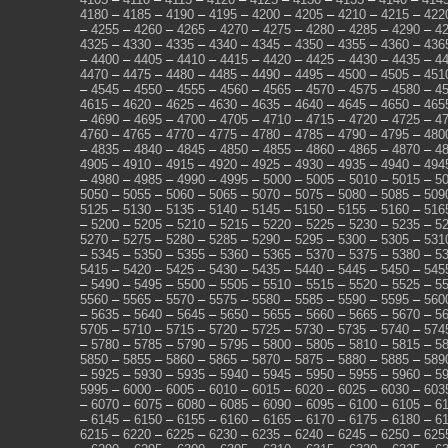
4180
–
4185
–
4190
–
4195
–
4200
–
4205
–
4210
–
4215
–
422
–
4255
–
4260
–
4265
–
4270
–
4275
–
4280
–
4285
–
4290
–
4
4325
–
4330
–
4335
–
4340
–
4345
–
4350
–
4355
–
4360
–
436
–
4400
–
4405
–
4410
–
4415
–
4420
–
4425
–
4430
–
4435
–
4
4470
–
4475
–
4480
–
4485
–
4490
–
4495
–
4500
–
4505
–
451
–
4545
–
4550
–
4555
–
4560
–
4565
–
4570
–
4575
–
4580
–
4
4615
–
4620
–
4625
–
4630
–
4635
–
4640
–
4645
–
4650
–
465
–
4690
–
4695
–
4700
–
4705
–
4710
–
4715
–
4720
–
4725
–
4
4760
–
4765
–
4770
–
4775
–
4780
–
4785
–
4790
–
4795
–
480
–
4835
–
4840
–
4845
–
4850
–
4855
–
4860
–
4865
–
4870
–
4
4905
–
4910
–
4915
–
4920
–
4925
–
4930
–
4935
–
4940
–
494
–
4980
–
4985
–
4990
–
4995
–
5000
–
5005
–
5010
–
5015
–
5
5050
–
5055
–
5060
–
5065
–
5070
–
5075
–
5080
–
5085
–
509
5125
–
5130
–
5135
–
5140
–
5145
–
5150
–
5155
–
5160
–
516
–
5200
–
5205
–
5210
–
5215
–
5220
–
5225
–
5230
–
5235
–
5
5270
–
5275
–
5280
–
5285
–
5290
–
5295
–
5300
–
5305
–
531
–
5345
–
5350
–
5355
–
5360
–
5365
–
5370
–
5375
–
5380
–
5
5415
–
5420
–
5425
–
5430
–
5435
–
5440
–
5445
–
5450
–
545
–
5490
–
5495
–
5500
–
5505
–
5510
–
5515
–
5520
–
5525
–
5
5560
–
5565
–
5570
–
5575
–
5580
–
5585
–
5590
–
5595
–
560
–
5635
–
5640
–
5645
–
5650
–
5655
–
5660
–
5665
–
5670
–
5
5705
–
5710
–
5715
–
5720
–
5725
–
5730
–
5735
–
5740
–
574
–
5780
–
5785
–
5790
–
5795
–
5800
–
5805
–
5810
–
5815
–
5
5850
–
5855
–
5860
–
5865
–
5870
–
5875
–
5880
–
5885
–
589
–
5925
–
5930
–
5935
–
5940
–
5945
–
5950
–
5955
–
5960
–
5
5995
–
6000
–
6005
–
6010
–
6015
–
6020
–
6025
–
6030
–
603
–
6070
–
6075
–
6080
–
6085
–
6090
–
6095
–
6100
–
6105
–
6
–
6145
–
6150
–
6155
–
6160
–
6165
–
6170
–
6175
–
6180
–
6
6215
–
6220
–
6225
–
6230
–
6235
–
6240
–
6245
–
6250
–
625