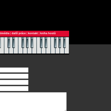
timédia
|
další práce
|
kontakt
|
kniha hostů