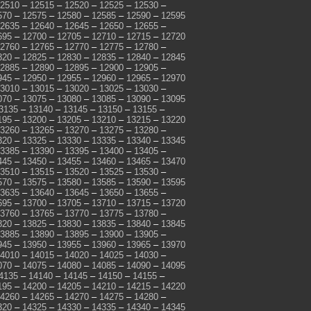
2510
–
12515
–
12520
–
12525
–
12530
–
570
–
12575
–
12580
–
12585
–
12590
–
12595
2635
–
12640
–
12645
–
12650
–
12655
–
695
–
12700
–
12705
–
12710
–
12715
–
12720
2760
–
12765
–
12770
–
12775
–
12780
–
820
–
12825
–
12830
–
12835
–
12840
–
12845
2885
–
12890
–
12895
–
12900
–
12905
–
945
–
12950
–
12955
–
12960
–
12965
–
12970
3010
–
13015
–
13020
–
13025
–
13030
–
070
–
13075
–
13080
–
13085
–
13090
–
13095
3135
–
13140
–
13145
–
13150
–
13155
–
195
–
13200
–
13205
–
13210
–
13215
–
13220
3260
–
13265
–
13270
–
13275
–
13280
–
320
–
13325
–
13330
–
13335
–
13340
–
13345
3385
–
13390
–
13395
–
13400
–
13405
–
445
–
13450
–
13455
–
13460
–
13465
–
13470
3510
–
13515
–
13520
–
13525
–
13530
–
570
–
13575
–
13580
–
13585
–
13590
–
13595
3635
–
13640
–
13645
–
13650
–
13655
–
695
–
13700
–
13705
–
13710
–
13715
–
13720
3760
–
13765
–
13770
–
13775
–
13780
–
820
–
13825
–
13830
–
13835
–
13840
–
13845
3885
–
13890
–
13895
–
13900
–
13905
–
945
–
13950
–
13955
–
13960
–
13965
–
13970
4010
–
14015
–
14020
–
14025
–
14030
–
070
–
14075
–
14080
–
14085
–
14090
–
14095
4135
–
14140
–
14145
–
14150
–
14155
–
195
–
14200
–
14205
–
14210
–
14215
–
14220
4260
–
14265
–
14270
–
14275
–
14280
–
320
–
14325
–
14330
–
14335
–
14340
–
14345