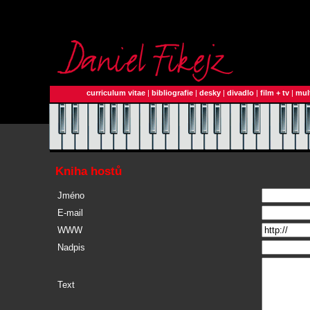
curriculum vitae
|
bibliografie
|
desky
|
divadlo
|
film + tv
|
mul
Kniha hostů
Jméno
E-mail
WWW
Nadpis
Text