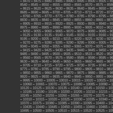
–
8470
–
8475
–
8480
–
8485
–
8490
–
8495
–
8500
–
8505
–
8
8540
–
8545
–
8550
–
8555
–
8560
–
8565
–
8570
–
8575
–
858
–
8615
–
8620
–
8625
–
8630
–
8635
–
8640
–
8645
–
8650
–
8
8685
–
8690
–
8695
–
8700
–
8705
–
8710
–
8715
–
8720
–
872
–
8760
–
8765
–
8770
–
8775
–
8780
–
8785
–
8790
–
8795
–
8
8830
–
8835
–
8840
–
8845
–
8850
–
8855
–
8860
–
8865
–
887
–
8905
–
8910
–
8915
–
8920
–
8925
–
8930
–
8935
–
8940
–
8
8975
–
8980
–
8985
–
8990
–
8995
–
9000
–
9005
–
9010
–
901
–
9050
–
9055
–
9060
–
9065
–
9070
–
9075
–
9080
–
9085
–
9
–
9125
–
9130
–
9135
–
9140
–
9145
–
9150
–
9155
–
9160
–
9
9195
–
9200
–
9205
–
9210
–
9215
–
9220
–
9225
–
9230
–
923
–
9270
–
9275
–
9280
–
9285
–
9290
–
9295
–
9300
–
9305
–
9
9340
–
9345
–
9350
–
9355
–
9360
–
9365
–
9370
–
9375
–
938
–
9415
–
9420
–
9425
–
9430
–
9435
–
9440
–
9445
–
9450
–
9
9485
–
9490
–
9495
–
9500
–
9505
–
9510
–
9515
–
9520
–
952
–
9560
–
9565
–
9570
–
9575
–
9580
–
9585
–
9590
–
9595
–
9
9630
–
9635
–
9640
–
9645
–
9650
–
9655
–
9660
–
9665
–
967
–
9705
–
9710
–
9715
–
9720
–
9725
–
9730
–
9735
–
9740
–
9
9775
–
9780
–
9785
–
9790
–
9795
–
9800
–
9805
–
9810
–
981
–
9850
–
9855
–
9860
–
9865
–
9870
–
9875
–
9880
–
9885
–
9
9920
–
9925
–
9930
–
9935
–
9940
–
9945
–
9950
–
9955
–
996
–
9995
–
10000
–
10005
–
10010
–
10015
–
10020
–
10025
–
10
–
10060
–
10065
–
10070
–
10075
–
10080
–
10085
–
10090
–
1
10120
–
10125
–
10130
–
10135
–
10140
–
10145
–
10150
–
10
–
10185
–
10190
–
10195
–
10200
–
10205
–
10210
–
10215
–
1
10245
–
10250
–
10255
–
10260
–
10265
–
10270
–
10275
–
10
–
10310
–
10315
–
10320
–
10325
–
10330
–
10335
–
10340
–
1
10370
–
10375
–
10380
–
10385
–
10390
–
10395
–
10400
–
10
–
10435
–
10440
–
10445
–
10450
–
10455
–
10460
–
10465
–
1
10495
–
10500
–
10505
–
10510
–
10515
–
10520
–
10525
–
10