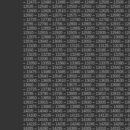
–
12475
–
12480
–
12485
–
12490
–
12495
–
12500
–
12505
–
1
12535
–
12540
–
12545
–
12550
–
12555
–
12560
–
12565
–
12
–
12600
–
12605
–
12610
–
12615
–
12620
–
12625
–
12630
–
1
12660
–
12665
–
12670
–
12675
–
12680
–
12685
–
12690
–
12
–
12725
–
12730
–
12735
–
12740
–
12745
–
12750
–
12755
–
1
12785
–
12790
–
12795
–
12800
–
12805
–
12810
–
12815
–
12
–
12850
–
12855
–
12860
–
12865
–
12870
–
12875
–
12880
–
1
12910
–
12915
–
12920
–
12925
–
12930
–
12935
–
12940
–
12
–
12975
–
12980
–
12985
–
12990
–
12995
–
13000
–
13005
–
1
13035
–
13040
–
13045
–
13050
–
13055
–
13060
–
13065
–
13
–
13100
–
13105
–
13110
–
13115
–
13120
–
13125
–
13130
–
1
13160
–
13165
–
13170
–
13175
–
13180
–
13185
–
13190
–
13
–
13225
–
13230
–
13235
–
13240
–
13245
–
13250
–
13255
–
1
13285
–
13290
–
13295
–
13300
–
13305
–
13310
–
13315
–
13
–
13350
–
13355
–
13360
–
13365
–
13370
–
13375
–
13380
–
1
13410
–
13415
–
13420
–
13425
–
13430
–
13435
–
13440
–
13
–
13475
–
13480
–
13485
–
13490
–
13495
–
13500
–
13505
–
1
13535
–
13540
–
13545
–
13550
–
13555
–
13560
–
13565
–
13
–
13600
–
13605
–
13610
–
13615
–
13620
–
13625
–
13630
–
1
13660
–
13665
–
13670
–
13675
–
13680
–
13685
–
13690
–
13
–
13725
–
13730
–
13735
–
13740
–
13745
–
13750
–
13755
–
1
13785
–
13790
–
13795
–
13800
–
13805
–
13810
–
13815
–
13
–
13850
–
13855
–
13860
–
13865
–
13870
–
13875
–
13880
–
1
13910
–
13915
–
13920
–
13925
–
13930
–
13935
–
13940
–
13
–
13975
–
13980
–
13985
–
13990
–
13995
–
14000
–
14005
–
1
14035
–
14040
–
14045
–
14050
–
14055
–
14060
–
14065
–
14
–
14100
–
14105
–
14110
–
14115
–
14120
–
14125
–
14130
–
1
14160
–
14165
–
14170
–
14175
–
14180
–
14185
–
14190
–
14
–
14225
–
14230
–
14235
–
14240
–
14245
–
14250
–
14255
–
1
14285
–
14290
–
14295
–
14300
–
14305
–
14310
–
14315
–
14