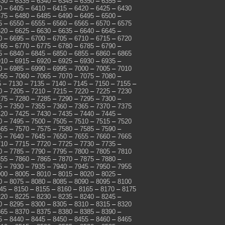
330
–
6335
–
6340
–
6345
–
6350
–
6355
–
0
–
6405
–
6410
–
6415
–
6420
–
6425
–
6430
475
–
6480
–
6485
–
6490
–
6495
–
6500
–
5
–
6550
–
6555
–
6560
–
6565
–
6570
–
6575
620
–
6625
–
6630
–
6635
–
6640
–
6645
–
0
–
6695
–
6700
–
6705
–
6710
–
6715
–
6720
765
–
6770
–
6775
–
6780
–
6785
–
6790
–
5
–
6840
–
6845
–
6850
–
6855
–
6860
–
6865
910
–
6915
–
6920
–
6925
–
6930
–
6935
–
0
–
6985
–
6990
–
6995
–
7000
–
7005
–
7010
055
–
7060
–
7065
–
7070
–
7075
–
7080
–
5
–
7130
–
7135
–
7140
–
7145
–
7150
–
7155
–
0
–
7205
–
7210
–
7215
–
7220
–
7225
–
7230
275
–
7280
–
7285
–
7290
–
7295
–
7300
–
5
–
7350
–
7355
–
7360
–
7365
–
7370
–
7375
420
–
7425
–
7430
–
7435
–
7440
–
7445
–
0
–
7495
–
7500
–
7505
–
7510
–
7515
–
7520
565
–
7570
–
7575
–
7580
–
7585
–
7590
–
5
–
7640
–
7645
–
7650
–
7655
–
7660
–
7665
710
–
7715
–
7720
–
7725
–
7730
–
7735
–
0
–
7785
–
7790
–
7795
–
7800
–
7805
–
7810
855
–
7860
–
7865
–
7870
–
7875
–
7880
–
5
–
7930
–
7935
–
7940
–
7945
–
7950
–
7955
000
–
8005
–
8010
–
8015
–
8020
–
8025
–
0
–
8075
–
8080
–
8085
–
8090
–
8095
–
8100
45
–
8150
–
8155
–
8160
–
8165
–
8170
–
8175
220
–
8225
–
8230
–
8235
–
8240
–
8245
–
0
–
8295
–
8300
–
8305
–
8310
–
8315
–
8320
365
–
8370
–
8375
–
8380
–
8385
–
8390
–
5
–
8440
–
8445
–
8450
–
8455
–
8460
–
8465