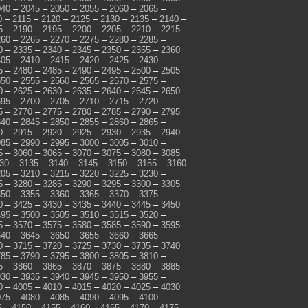
040
–
2045
–
2050
–
2055
–
2060
–
2065
–
0
–
2115
–
2120
–
2125
–
2130
–
2135
–
2140
–
5
–
2190
–
2195
–
2200
–
2205
–
2210
–
2215
260
–
2265
–
2270
–
2275
–
2280
–
2285
–
0
–
2335
–
2340
–
2345
–
2350
–
2355
–
2360
405
–
2410
–
2415
–
2420
–
2425
–
2430
–
5
–
2480
–
2485
–
2490
–
2495
–
2500
–
2505
550
–
2555
–
2560
–
2565
–
2570
–
2575
–
0
–
2625
–
2630
–
2635
–
2640
–
2645
–
2650
695
–
2700
–
2705
–
2710
–
2715
–
2720
–
5
–
2770
–
2775
–
2780
–
2785
–
2790
–
2795
840
–
2845
–
2850
–
2855
–
2860
–
2865
–
0
–
2915
–
2920
–
2925
–
2930
–
2935
–
2940
985
–
2990
–
2995
–
3000
–
3005
–
3010
–
5
–
3060
–
3065
–
3070
–
3075
–
3080
–
3085
30
–
3135
–
3140
–
3145
–
3150
–
3155
–
3160
205
–
3210
–
3215
–
3220
–
3225
–
3230
–
5
–
3280
–
3285
–
3290
–
3295
–
3300
–
3305
350
–
3355
–
3360
–
3365
–
3370
–
3375
–
0
–
3425
–
3430
–
3435
–
3440
–
3445
–
3450
495
–
3500
–
3505
–
3510
–
3515
–
3520
–
5
–
3570
–
3575
–
3580
–
3585
–
3590
–
3595
640
–
3645
–
3650
–
3655
–
3660
–
3665
–
0
–
3715
–
3720
–
3725
–
3730
–
3735
–
3740
785
–
3790
–
3795
–
3800
–
3805
–
3810
–
5
–
3860
–
3865
–
3870
–
3875
–
3880
–
3885
930
–
3935
–
3940
–
3945
–
3950
–
3955
–
0
–
4005
–
4010
–
4015
–
4020
–
4025
–
4030
075
–
4080
–
4085
–
4090
–
4095
–
4100
–
5
–
4150
–
4155
–
4160
–
4165
–
4170
–
4175
–