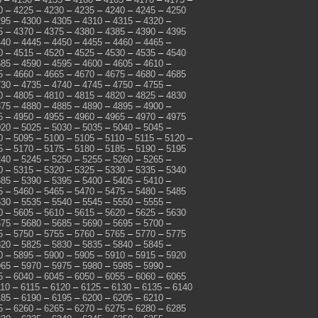
0
–
4225
–
4230
–
4235
–
4240
–
4245
–
4250
295
–
4300
–
4305
–
4310
–
4315
–
4320
–
5
–
4370
–
4375
–
4380
–
4385
–
4390
–
4395
440
–
4445
–
4450
–
4455
–
4460
–
4465
–
0
–
4515
–
4520
–
4525
–
4530
–
4535
–
4540
585
–
4590
–
4595
–
4600
–
4605
–
4610
–
5
–
4660
–
4665
–
4670
–
4675
–
4680
–
4685
730
–
4735
–
4740
–
4745
–
4750
–
4755
–
0
–
4805
–
4810
–
4815
–
4820
–
4825
–
4830
875
–
4880
–
4885
–
4890
–
4895
–
4900
–
5
–
4950
–
4955
–
4960
–
4965
–
4970
–
4975
020
–
5025
–
5030
–
5035
–
5040
–
5045
–
0
–
5095
–
5100
–
5105
–
5110
–
5115
–
5120
–
5
–
5170
–
5175
–
5180
–
5185
–
5190
–
5195
240
–
5245
–
5250
–
5255
–
5260
–
5265
–
0
–
5315
–
5320
–
5325
–
5330
–
5335
–
5340
385
–
5390
–
5395
–
5400
–
5405
–
5410
–
5
–
5460
–
5465
–
5470
–
5475
–
5480
–
5485
530
–
5535
–
5540
–
5545
–
5550
–
5555
–
0
–
5605
–
5610
–
5615
–
5620
–
5625
–
5630
675
–
5680
–
5685
–
5690
–
5695
–
5700
–
5
–
5750
–
5755
–
5760
–
5765
–
5770
–
5775
820
–
5825
–
5830
–
5835
–
5840
–
5845
–
0
–
5895
–
5900
–
5905
–
5910
–
5915
–
5920
965
–
5970
–
5975
–
5980
–
5985
–
5990
–
5
–
6040
–
6045
–
6050
–
6055
–
6060
–
6065
110
–
6115
–
6120
–
6125
–
6130
–
6135
–
6140
185
–
6190
–
6195
–
6200
–
6205
–
6210
–
5
–
6260
–
6265
–
6270
–
6275
–
6280
–
6285