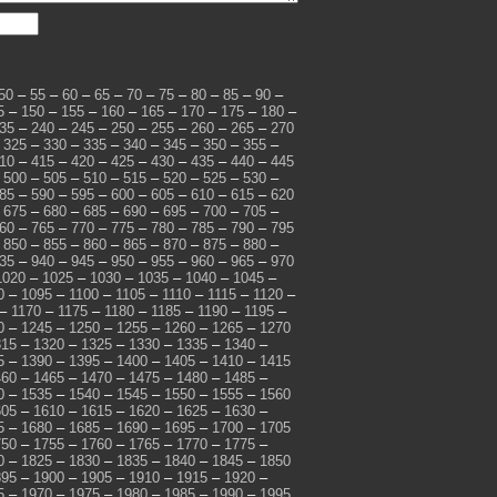
50
–
55
–
60
–
65
–
70
–
75
–
80
–
85
–
90
–
5
–
150
–
155
–
160
–
165
–
170
–
175
–
180
–
35
–
240
–
245
–
250
–
255
–
260
–
265
–
270
–
325
–
330
–
335
–
340
–
345
–
350
–
355
–
10
–
415
–
420
–
425
–
430
–
435
–
440
–
445
–
500
–
505
–
510
–
515
–
520
–
525
–
530
–
85
–
590
–
595
–
600
–
605
–
610
–
615
–
620
–
675
–
680
–
685
–
690
–
695
–
700
–
705
–
60
–
765
–
770
–
775
–
780
–
785
–
790
–
795
–
850
–
855
–
860
–
865
–
870
–
875
–
880
–
35
–
940
–
945
–
950
–
955
–
960
–
965
–
970
1020
–
1025
–
1030
–
1035
–
1040
–
1045
–
0
–
1095
–
1100
–
1105
–
1110
–
1115
–
1120
–
–
1170
–
1175
–
1180
–
1185
–
1190
–
1195
–
0
–
1245
–
1250
–
1255
–
1260
–
1265
–
1270
315
–
1320
–
1325
–
1330
–
1335
–
1340
–
5
–
1390
–
1395
–
1400
–
1405
–
1410
–
1415
460
–
1465
–
1470
–
1475
–
1480
–
1485
–
0
–
1535
–
1540
–
1545
–
1550
–
1555
–
1560
605
–
1610
–
1615
–
1620
–
1625
–
1630
–
5
–
1680
–
1685
–
1690
–
1695
–
1700
–
1705
750
–
1755
–
1760
–
1765
–
1770
–
1775
–
0
–
1825
–
1830
–
1835
–
1840
–
1845
–
1850
895
–
1900
–
1905
–
1910
–
1915
–
1920
–
5
–
1970
–
1975
–
1980
–
1985
–
1990
–
1995