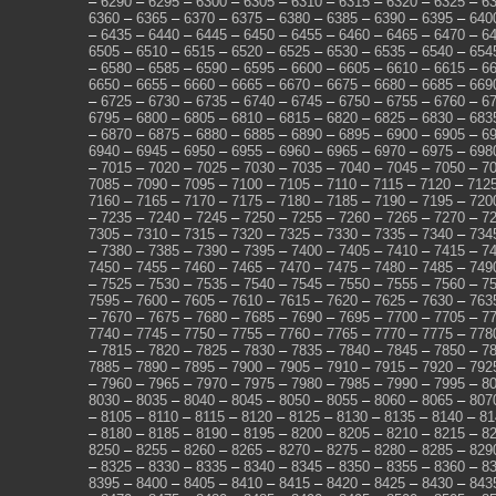
–
6290
–
6295
–
6300
–
6305
–
6310
–
6315
–
6320
–
6325
–
6
6360
–
6365
–
6370
–
6375
–
6380
–
6385
–
6390
–
6395
–
640
–
6435
–
6440
–
6445
–
6450
–
6455
–
6460
–
6465
–
6470
–
6
6505
–
6510
–
6515
–
6520
–
6525
–
6530
–
6535
–
6540
–
654
–
6580
–
6585
–
6590
–
6595
–
6600
–
6605
–
6610
–
6615
–
6
6650
–
6655
–
6660
–
6665
–
6670
–
6675
–
6680
–
6685
–
669
–
6725
–
6730
–
6735
–
6740
–
6745
–
6750
–
6755
–
6760
–
6
6795
–
6800
–
6805
–
6810
–
6815
–
6820
–
6825
–
6830
–
683
–
6870
–
6875
–
6880
–
6885
–
6890
–
6895
–
6900
–
6905
–
6
6940
–
6945
–
6950
–
6955
–
6960
–
6965
–
6970
–
6975
–
698
–
7015
–
7020
–
7025
–
7030
–
7035
–
7040
–
7045
–
7050
–
7
7085
–
7090
–
7095
–
7100
–
7105
–
7110
–
7115
–
7120
–
712
7160
–
7165
–
7170
–
7175
–
7180
–
7185
–
7190
–
7195
–
720
–
7235
–
7240
–
7245
–
7250
–
7255
–
7260
–
7265
–
7270
–
7
7305
–
7310
–
7315
–
7320
–
7325
–
7330
–
7335
–
7340
–
734
–
7380
–
7385
–
7390
–
7395
–
7400
–
7405
–
7410
–
7415
–
7
7450
–
7455
–
7460
–
7465
–
7470
–
7475
–
7480
–
7485
–
749
–
7525
–
7530
–
7535
–
7540
–
7545
–
7550
–
7555
–
7560
–
7
7595
–
7600
–
7605
–
7610
–
7615
–
7620
–
7625
–
7630
–
763
–
7670
–
7675
–
7680
–
7685
–
7690
–
7695
–
7700
–
7705
–
7
7740
–
7745
–
7750
–
7755
–
7760
–
7765
–
7770
–
7775
–
778
–
7815
–
7820
–
7825
–
7830
–
7835
–
7840
–
7845
–
7850
–
7
7885
–
7890
–
7895
–
7900
–
7905
–
7910
–
7915
–
7920
–
792
–
7960
–
7965
–
7970
–
7975
–
7980
–
7985
–
7990
–
7995
–
8
8030
–
8035
–
8040
–
8045
–
8050
–
8055
–
8060
–
8065
–
807
–
8105
–
8110
–
8115
–
8120
–
8125
–
8130
–
8135
–
8140
–
81
–
8180
–
8185
–
8190
–
8195
–
8200
–
8205
–
8210
–
8215
–
8
8250
–
8255
–
8260
–
8265
–
8270
–
8275
–
8280
–
8285
–
829
–
8325
–
8330
–
8335
–
8340
–
8345
–
8350
–
8355
–
8360
–
8
8395
–
8400
–
8405
–
8410
–
8415
–
8420
–
8425
–
8430
–
843