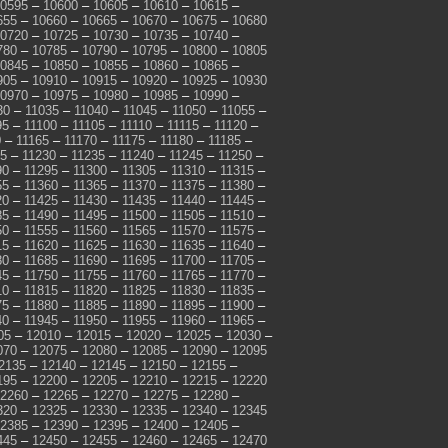
0595
–
10600
–
10605
–
10610
–
10615
–
655
–
10660
–
10665
–
10670
–
10675
–
10680
0720
–
10725
–
10730
–
10735
–
10740
–
780
–
10785
–
10790
–
10795
–
10800
–
10805
0845
–
10850
–
10855
–
10860
–
10865
–
905
–
10910
–
10915
–
10920
–
10925
–
10930
0970
–
10975
–
10980
–
10985
–
10990
–
30
–
11035
–
11040
–
11045
–
11050
–
11055
–
95
–
11100
–
11105
–
11110
–
11115
–
11120
–
0
–
11165
–
11170
–
11175
–
11180
–
11185
–
25
–
11230
–
11235
–
11240
–
11245
–
11250
–
90
–
11295
–
11300
–
11305
–
11310
–
11315
–
55
–
11360
–
11365
–
11370
–
11375
–
11380
–
20
–
11425
–
11430
–
11435
–
11440
–
11445
–
85
–
11490
–
11495
–
11500
–
11505
–
11510
–
50
–
11555
–
11560
–
11565
–
11570
–
11575
–
15
–
11620
–
11625
–
11630
–
11635
–
11640
–
80
–
11685
–
11690
–
11695
–
11700
–
11705
–
45
–
11750
–
11755
–
11760
–
11765
–
11770
–
10
–
11815
–
11820
–
11825
–
11830
–
11835
–
75
–
11880
–
11885
–
11890
–
11895
–
11900
–
40
–
11945
–
11950
–
11955
–
11960
–
11965
–
05
–
12010
–
12015
–
12020
–
12025
–
12030
–
070
–
12075
–
12080
–
12085
–
12090
–
12095
2135
–
12140
–
12145
–
12150
–
12155
–
195
–
12200
–
12205
–
12210
–
12215
–
12220
2260
–
12265
–
12270
–
12275
–
12280
–
320
–
12325
–
12330
–
12335
–
12340
–
12345
2385
–
12390
–
12395
–
12400
–
12405
–
445
–
12450
–
12455
–
12460
–
12465
–
12470