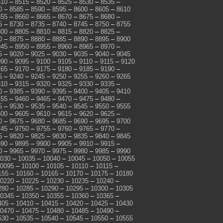
510
–
8515
–
8520
–
8525
–
8530
–
8535
–
0
–
8585
–
8590
–
8595
–
8600
–
8605
–
8610
655
–
8660
–
8665
–
8670
–
8675
–
8680
–
5
–
8730
–
8735
–
8740
–
8745
–
8750
–
8755
800
–
8805
–
8810
–
8815
–
8820
–
8825
–
0
–
8875
–
8880
–
8885
–
8890
–
8895
–
8900
945
–
8950
–
8955
–
8960
–
8965
–
8970
–
5
–
9020
–
9025
–
9030
–
9035
–
9040
–
9045
090
–
9095
–
9100
–
9105
–
9110
–
9115
–
9120
165
–
9170
–
9175
–
9180
–
9185
–
9190
–
5
–
9240
–
9245
–
9250
–
9255
–
9260
–
9265
310
–
9315
–
9320
–
9325
–
9330
–
9335
–
0
–
9385
–
9390
–
9395
–
9400
–
9405
–
9410
455
–
9460
–
9465
–
9470
–
9475
–
9480
–
5
–
9530
–
9535
–
9540
–
9545
–
9550
–
9555
600
–
9605
–
9610
–
9615
–
9620
–
9625
–
0
–
9675
–
9680
–
9685
–
9690
–
9695
–
9700
745
–
9750
–
9755
–
9760
–
9765
–
9770
–
5
–
9820
–
9825
–
9830
–
9835
–
9840
–
9845
890
–
9895
–
9900
–
9905
–
9910
–
9915
–
0
–
9965
–
9970
–
9975
–
9980
–
9985
–
9990
030
–
10035
–
10040
–
10045
–
10050
–
10055
0095
–
10100
–
10105
–
10110
–
10115
–
155
–
10160
–
10165
–
10170
–
10175
–
10180
0220
–
10225
–
10230
–
10235
–
10240
–
280
–
10285
–
10290
–
10295
–
10300
–
10305
0345
–
10350
–
10355
–
10360
–
10365
–
405
–
10410
–
10415
–
10420
–
10425
–
10430
0470
–
10475
–
10480
–
10485
–
10490
–
530
–
10535
–
10540
–
10545
–
10550
–
10555