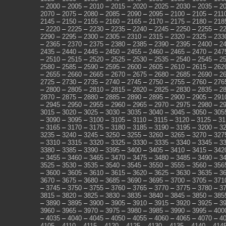
–
2000
–
2005
–
2010
–
2015
–
2020
–
2025
–
2030
–
2035
–
2
2070
–
2075
–
2080
–
2085
–
2090
–
2095
–
2100
–
2105
–
211
2145
–
2150
–
2155
–
2160
–
2165
–
2170
–
2175
–
2180
–
218
–
2220
–
2225
–
2230
–
2235
–
2240
–
2245
–
2250
–
2255
–
2
2290
–
2295
–
2300
–
2305
–
2310
–
2315
–
2320
–
2325
–
233
–
2365
–
2370
–
2375
–
2380
–
2385
–
2390
–
2395
–
2400
–
2
2435
–
2440
–
2445
–
2450
–
2455
–
2460
–
2465
–
2470
–
247
–
2510
–
2515
–
2520
–
2525
–
2530
–
2535
–
2540
–
2545
–
2
2580
–
2585
–
2590
–
2595
–
2600
–
2605
–
2610
–
2615
–
262
–
2655
–
2660
–
2665
–
2670
–
2675
–
2680
–
2685
–
2690
–
2
2725
–
2730
–
2735
–
2740
–
2745
–
2750
–
2755
–
2760
–
276
–
2800
–
2805
–
2810
–
2815
–
2820
–
2825
–
2830
–
2835
–
2
2870
–
2875
–
2880
–
2885
–
2890
–
2895
–
2900
–
2905
–
291
–
2945
–
2950
–
2955
–
2960
–
2965
–
2970
–
2975
–
2980
–
2
3015
–
3020
–
3025
–
3030
–
3035
–
3040
–
3045
–
3050
–
305
–
3090
–
3095
–
3100
–
3105
–
3110
–
3115
–
3120
–
3125
–
31
–
3165
–
3170
–
3175
–
3180
–
3185
–
3190
–
3195
–
3200
–
3
3235
–
3240
–
3245
–
3250
–
3255
–
3260
–
3265
–
3270
–
327
–
3310
–
3315
–
3320
–
3325
–
3330
–
3335
–
3340
–
3345
–
3
3380
–
3385
–
3390
–
3395
–
3400
–
3405
–
3410
–
3415
–
342
–
3455
–
3460
–
3465
–
3470
–
3475
–
3480
–
3485
–
3490
–
3
3525
–
3530
–
3535
–
3540
–
3545
–
3550
–
3555
–
3560
–
356
–
3600
–
3605
–
3610
–
3615
–
3620
–
3625
–
3630
–
3635
–
3
3670
–
3675
–
3680
–
3685
–
3690
–
3695
–
3700
–
3705
–
371
–
3745
–
3750
–
3755
–
3760
–
3765
–
3770
–
3775
–
3780
–
3
3815
–
3820
–
3825
–
3830
–
3835
–
3840
–
3845
–
3850
–
385
–
3890
–
3895
–
3900
–
3905
–
3910
–
3915
–
3920
–
3925
–
3
3960
–
3965
–
3970
–
3975
–
3980
–
3985
–
3990
–
3995
–
400
–
4035
–
4040
–
4045
–
4050
–
4055
–
4060
–
4065
–
4070
–
4
4105
–
4110
–
4115
–
4120
–
4125
–
4130
–
4135
–
4140
–
414