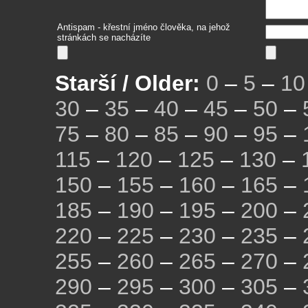
Antispam - křestní jméno člověka, na jehož
stránkách se nacházíte
Starší / Older:
0
–
5
–
10
30
–
35
–
40
–
45
–
50
–
75
–
80
–
85
–
90
–
95
–
115
–
120
–
125
–
130
–
150
–
155
–
160
–
165
–
185
–
190
–
195
–
200
–
220
–
225
–
230
–
235
–
255
–
260
–
265
–
270
–
290
–
295
–
300
–
305
–