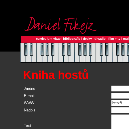
curriculum vitae
|
bibliografie
|
desky
|
divadlo
|
film + tv
|
mul
Kniha hostů
Jméno
E-mail
WWW
Nadpis
Text