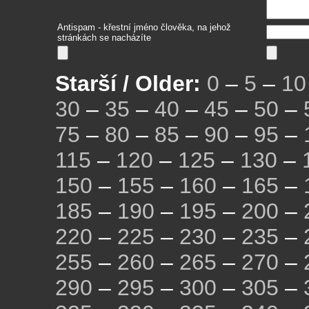
Antispam - křestní jméno člověka, na jehož
stránkách se nacházíte
Starší / Older:
0
–
5
–
10
30
–
35
–
40
–
45
–
50
–
75
–
80
–
85
–
90
–
95
–
115
–
120
–
125
–
130
–
150
–
155
–
160
–
165
–
185
–
190
–
195
–
200
–
220
–
225
–
230
–
235
–
255
–
260
–
265
–
270
–
290
–
295
–
300
–
305
–