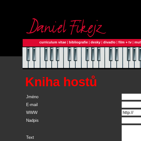
curriculum vitae
|
bibliografie
|
desky
|
divadlo
|
film + tv
|
mul
Kniha hostů
Jméno
E-mail
WWW
Nadpis
Text