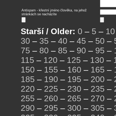
Antispam - křestní jméno člověka, na jehož
stránkách se nacházíte
Starší / Older:
0
–
5
–
10
30
–
35
–
40
–
45
–
50
–
75
–
80
–
85
–
90
–
95
–
115
–
120
–
125
–
130
–
150
–
155
–
160
–
165
–
185
–
190
–
195
–
200
–
220
–
225
–
230
–
235
–
255
–
260
–
265
–
270
–
290
–
295
–
300
–
305
–