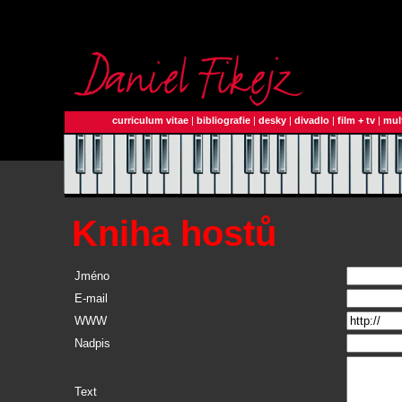
curriculum vitae
|
bibliografie
|
desky
|
divadlo
|
film + tv
|
mul
Kniha hostů
Jméno
E-mail
WWW
Nadpis
Text