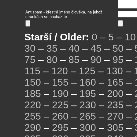
Antispam - křestní jméno člověka, na jehož
stránkách se nacházíte
Starší / Older:
0
–
5
–
10
30
–
35
–
40
–
45
–
50
–
75
–
80
–
85
–
90
–
95
–
115
–
120
–
125
–
130
–
150
–
155
–
160
–
165
–
185
–
190
–
195
–
200
–
220
–
225
–
230
–
235
–
255
–
260
–
265
–
270
–
290
–
295
–
300
–
305
–