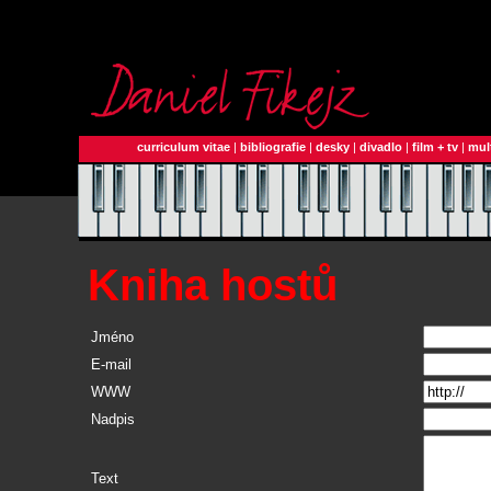
curriculum vitae
|
bibliografie
|
desky
|
divadlo
|
film + tv
|
mul
Kniha hostů
Jméno
E-mail
WWW
Nadpis
Text