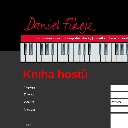
curriculum vitae
|
bibliografie
|
desky
|
divadlo
|
film + tv
|
mul
Kniha hostů
Jméno
E-mail
WWW
Nadpis
Text