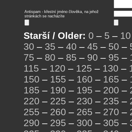
Antispam - křestní jméno člověka, na jehož
stránkách se nacházíte
Starší / Older:
0
–
5
–
10
30
–
35
–
40
–
45
–
50
–
75
–
80
–
85
–
90
–
95
–
115
–
120
–
125
–
130
–
150
–
155
–
160
–
165
–
185
–
190
–
195
–
200
–
220
–
225
–
230
–
235
–
255
–
260
–
265
–
270
–
290
–
295
–
300
–
305
–