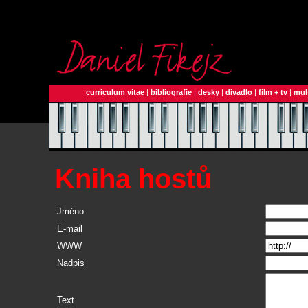
curriculum vitae
|
bibliografie
|
desky
|
divadlo
|
film + tv
|
mul
Kniha hostů
Jméno
E-mail
WWW
Nadpis
Text