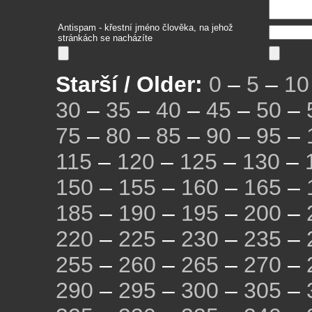
Antispam - křestní jméno člověka, na jehož
stránkách se nacházíte
Starší / Older:
0
–
5
–
10
30
–
35
–
40
–
45
–
50
–
75
–
80
–
85
–
90
–
95
–
115
–
120
–
125
–
130
–
150
–
155
–
160
–
165
–
185
–
190
–
195
–
200
–
220
–
225
–
230
–
235
–
255
–
260
–
265
–
270
–
290
–
295
–
300
–
305
–