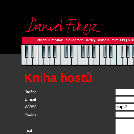
curriculum vitae
|
bibliografie
|
desky
|
divadlo
|
film + tv
|
mul
Kniha hostů
Jméno
E-mail
WWW
Nadpis
Text