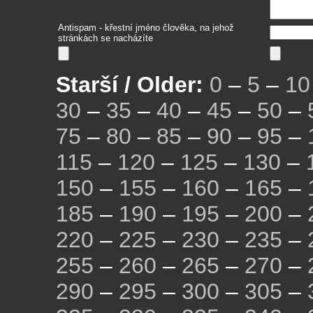
Antispam - křestní jméno člověka, na jehož
stránkách se nacházíte
Starší / Older:
0
–
5
–
10
30
–
35
–
40
–
45
–
50
–
75
–
80
–
85
–
90
–
95
–
115
–
120
–
125
–
130
–
150
–
155
–
160
–
165
–
185
–
190
–
195
–
200
–
220
–
225
–
230
–
235
–
255
–
260
–
265
–
270
–
290
–
295
–
300
–
305
–