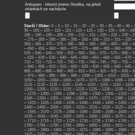
Antispam - křestní jméno člověka, na jehož
stránkách se nacházíte
Starší / Older:
0
–
5
–
10
–
15
–
20
–
25
–
30
–
35
–
40
–
45
–
95
–
100
–
105
–
110
–
115
–
120
–
125
–
130
–
135
–
140
–
14
185
–
190
–
195
–
200
–
205
–
210
–
215
–
220
–
225
–
230
–
2
–
275
–
280
–
285
–
290
–
295
–
300
–
305
–
310
–
315
–
320
360
–
365
–
370
–
375
–
380
–
385
–
390
–
395
–
400
–
405
–
4
–
450
–
455
–
460
–
465
–
470
–
475
–
480
–
485
–
490
–
495
535
–
540
–
545
–
550
–
555
–
560
–
565
–
570
–
575
–
580
–
5
–
625
–
630
–
635
–
640
–
645
–
650
–
655
–
660
–
665
–
670
710
–
715
–
720
–
725
–
730
–
735
–
740
–
745
–
750
–
755
–
7
–
800
–
805
–
810
–
815
–
820
–
825
–
830
–
835
–
840
–
845
885
–
890
–
895
–
900
–
905
–
910
–
915
–
920
–
925
–
930
–
9
–
975
–
980
–
985
–
990
–
995
–
1000
–
1005
–
1010
–
1015
–
1050
–
1055
–
1060
–
1065
–
1070
–
1075
–
1080
–
1085
–
109
1125
–
1130
–
1135
–
1140
–
1145
–
1150
–
1155
–
1160
–
1165
1200
–
1205
–
1210
–
1215
–
1220
–
1225
–
1230
–
1235
–
124
–
1275
–
1280
–
1285
–
1290
–
1295
–
1300
–
1305
–
1310
–
1
1345
–
1350
–
1355
–
1360
–
1365
–
1370
–
1375
–
1380
–
138
–
1420
–
1425
–
1430
–
1435
–
1440
–
1445
–
1450
–
1455
–
1
1490
–
1495
–
1500
–
1505
–
1510
–
1515
–
1520
–
1525
–
153
–
1565
–
1570
–
1575
–
1580
–
1585
–
1590
–
1595
–
1600
–
1
1635
–
1640
–
1645
–
1650
–
1655
–
1660
–
1665
–
1670
–
167
–
1710
–
1715
–
1720
–
1725
–
1730
–
1735
–
1740
–
1745
–
1
1780
–
1785
–
1790
–
1795
–
1800
–
1805
–
1810
–
1815
–
182
–
1855
–
1860
–
1865
–
1870
–
1875
–
1880
–
1885
–
1890
–
1
1925
–
1930
–
1935
–
1940
–
1945
–
1950
–
1955
–
1960
–
196