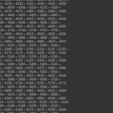
0
–
4225
–
4230
–
4235
–
4240
–
4245
–
4250
295
–
4300
–
4305
–
4310
–
4315
–
4320
–
5
–
4370
–
4375
–
4380
–
4385
–
4390
–
4395
440
–
4445
–
4450
–
4455
–
4460
–
4465
–
0
–
4515
–
4520
–
4525
–
4530
–
4535
–
4540
585
–
4590
–
4595
–
4600
–
4605
–
4610
–
5
–
4660
–
4665
–
4670
–
4675
–
4680
–
4685
730
–
4735
–
4740
–
4745
–
4750
–
4755
–
0
–
4805
–
4810
–
4815
–
4820
–
4825
–
4830
875
–
4880
–
4885
–
4890
–
4895
–
4900
–
5
–
4950
–
4955
–
4960
–
4965
–
4970
–
4975
020
–
5025
–
5030
–
5035
–
5040
–
5045
–
0
–
5095
–
5100
–
5105
–
5110
–
5115
–
5120
–
5
–
5170
–
5175
–
5180
–
5185
–
5190
–
5195
240
–
5245
–
5250
–
5255
–
5260
–
5265
–
0
–
5315
–
5320
–
5325
–
5330
–
5335
–
5340
385
–
5390
–
5395
–
5400
–
5405
–
5410
–
5
–
5460
–
5465
–
5470
–
5475
–
5480
–
5485
530
–
5535
–
5540
–
5545
–
5550
–
5555
–
0
–
5605
–
5610
–
5615
–
5620
–
5625
–
5630
675
–
5680
–
5685
–
5690
–
5695
–
5700
–
5
–
5750
–
5755
–
5760
–
5765
–
5770
–
5775
820
–
5825
–
5830
–
5835
–
5840
–
5845
–
0
–
5895
–
5900
–
5905
–
5910
–
5915
–
5920
965
–
5970
–
5975
–
5980
–
5985
–
5990
–
5
–
6040
–
6045
–
6050
–
6055
–
6060
–
6065
110
–
6115
–
6120
–
6125
–
6130
–
6135
–
6140
185
–
6190
–
6195
–
6200
–
6205
–
6210
–
5
–
6260
–
6265
–
6270
–
6275
–
6280
–
6285