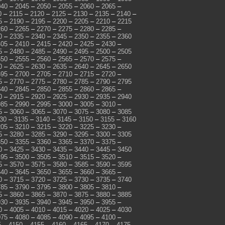
040
–
2045
–
2050
–
2055
–
2060
–
2065
–
0
–
2115
–
2120
–
2125
–
2130
–
2135
–
2140
–
5
–
2190
–
2195
–
2200
–
2205
–
2210
–
2215
260
–
2265
–
2270
–
2275
–
2280
–
2285
–
0
–
2335
–
2340
–
2345
–
2350
–
2355
–
2360
405
–
2410
–
2415
–
2420
–
2425
–
2430
–
5
–
2480
–
2485
–
2490
–
2495
–
2500
–
2505
550
–
2555
–
2560
–
2565
–
2570
–
2575
–
0
–
2625
–
2630
–
2635
–
2640
–
2645
–
2650
695
–
2700
–
2705
–
2710
–
2715
–
2720
–
5
–
2770
–
2775
–
2780
–
2785
–
2790
–
2795
840
–
2845
–
2850
–
2855
–
2860
–
2865
–
0
–
2915
–
2920
–
2925
–
2930
–
2935
–
2940
985
–
2990
–
2995
–
3000
–
3005
–
3010
–
5
–
3060
–
3065
–
3070
–
3075
–
3080
–
3085
30
–
3135
–
3140
–
3145
–
3150
–
3155
–
3160
205
–
3210
–
3215
–
3220
–
3225
–
3230
–
5
–
3280
–
3285
–
3290
–
3295
–
3300
–
3305
350
–
3355
–
3360
–
3365
–
3370
–
3375
–
0
–
3425
–
3430
–
3435
–
3440
–
3445
–
3450
495
–
3500
–
3505
–
3510
–
3515
–
3520
–
5
–
3570
–
3575
–
3580
–
3585
–
3590
–
3595
640
–
3645
–
3650
–
3655
–
3660
–
3665
–
0
–
3715
–
3720
–
3725
–
3730
–
3735
–
3740
785
–
3790
–
3795
–
3800
–
3805
–
3810
–
5
–
3860
–
3865
–
3870
–
3875
–
3880
–
3885
930
–
3935
–
3940
–
3945
–
3950
–
3955
–
0
–
4005
–
4010
–
4015
–
4020
–
4025
–
4030
075
–
4080
–
4085
–
4090
–
4095
–
4100
–
5
–
4150
–
4155
–
4160
–
4165
–
4170
–
4175
–