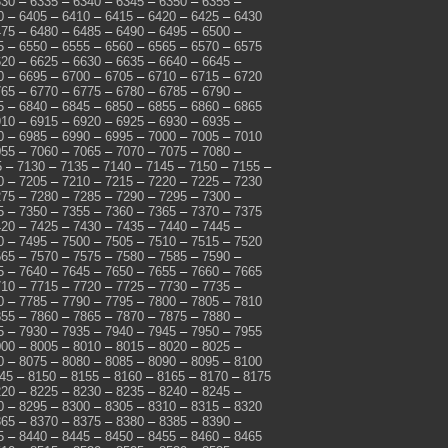
330
–
6335
–
6340
–
6345
–
6350
–
6355
–
0
–
6405
–
6410
–
6415
–
6420
–
6425
–
6430
475
–
6480
–
6485
–
6490
–
6495
–
6500
–
5
–
6550
–
6555
–
6560
–
6565
–
6570
–
6575
620
–
6625
–
6630
–
6635
–
6640
–
6645
–
0
–
6695
–
6700
–
6705
–
6710
–
6715
–
6720
765
–
6770
–
6775
–
6780
–
6785
–
6790
–
5
–
6840
–
6845
–
6850
–
6855
–
6860
–
6865
910
–
6915
–
6920
–
6925
–
6930
–
6935
–
0
–
6985
–
6990
–
6995
–
7000
–
7005
–
7010
055
–
7060
–
7065
–
7070
–
7075
–
7080
–
5
–
7130
–
7135
–
7140
–
7145
–
7150
–
7155
–
0
–
7205
–
7210
–
7215
–
7220
–
7225
–
7230
275
–
7280
–
7285
–
7290
–
7295
–
7300
–
5
–
7350
–
7355
–
7360
–
7365
–
7370
–
7375
420
–
7425
–
7430
–
7435
–
7440
–
7445
–
0
–
7495
–
7500
–
7505
–
7510
–
7515
–
7520
565
–
7570
–
7575
–
7580
–
7585
–
7590
–
5
–
7640
–
7645
–
7650
–
7655
–
7660
–
7665
710
–
7715
–
7720
–
7725
–
7730
–
7735
–
0
–
7785
–
7790
–
7795
–
7800
–
7805
–
7810
855
–
7860
–
7865
–
7870
–
7875
–
7880
–
5
–
7930
–
7935
–
7940
–
7945
–
7950
–
7955
000
–
8005
–
8010
–
8015
–
8020
–
8025
–
0
–
8075
–
8080
–
8085
–
8090
–
8095
–
8100
45
–
8150
–
8155
–
8160
–
8165
–
8170
–
8175
220
–
8225
–
8230
–
8235
–
8240
–
8245
–
0
–
8295
–
8300
–
8305
–
8310
–
8315
–
8320
365
–
8370
–
8375
–
8380
–
8385
–
8390
–
5
–
8440
–
8445
–
8450
–
8455
–
8460
–
8465