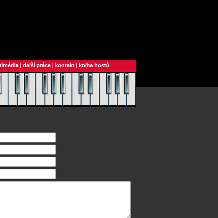
timédia
|
další práce
|
kontakt
|
kniha hostů