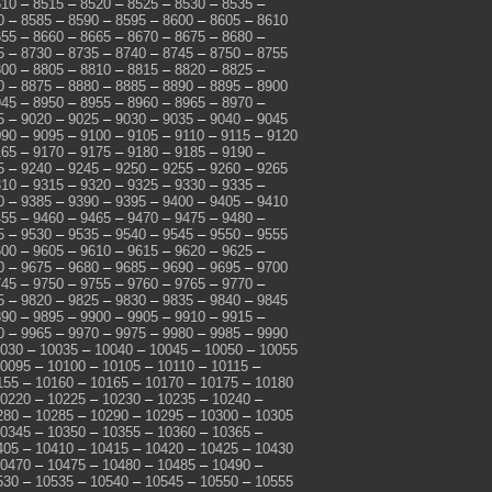
510
–
8515
–
8520
–
8525
–
8530
–
8535
–
0
–
8585
–
8590
–
8595
–
8600
–
8605
–
8610
655
–
8660
–
8665
–
8670
–
8675
–
8680
–
5
–
8730
–
8735
–
8740
–
8745
–
8750
–
8755
800
–
8805
–
8810
–
8815
–
8820
–
8825
–
0
–
8875
–
8880
–
8885
–
8890
–
8895
–
8900
945
–
8950
–
8955
–
8960
–
8965
–
8970
–
5
–
9020
–
9025
–
9030
–
9035
–
9040
–
9045
090
–
9095
–
9100
–
9105
–
9110
–
9115
–
9120
165
–
9170
–
9175
–
9180
–
9185
–
9190
–
5
–
9240
–
9245
–
9250
–
9255
–
9260
–
9265
310
–
9315
–
9320
–
9325
–
9330
–
9335
–
0
–
9385
–
9390
–
9395
–
9400
–
9405
–
9410
455
–
9460
–
9465
–
9470
–
9475
–
9480
–
5
–
9530
–
9535
–
9540
–
9545
–
9550
–
9555
600
–
9605
–
9610
–
9615
–
9620
–
9625
–
0
–
9675
–
9680
–
9685
–
9690
–
9695
–
9700
745
–
9750
–
9755
–
9760
–
9765
–
9770
–
5
–
9820
–
9825
–
9830
–
9835
–
9840
–
9845
890
–
9895
–
9900
–
9905
–
9910
–
9915
–
0
–
9965
–
9970
–
9975
–
9980
–
9985
–
9990
030
–
10035
–
10040
–
10045
–
10050
–
10055
0095
–
10100
–
10105
–
10110
–
10115
–
155
–
10160
–
10165
–
10170
–
10175
–
10180
0220
–
10225
–
10230
–
10235
–
10240
–
280
–
10285
–
10290
–
10295
–
10300
–
10305
0345
–
10350
–
10355
–
10360
–
10365
–
405
–
10410
–
10415
–
10420
–
10425
–
10430
0470
–
10475
–
10480
–
10485
–
10490
–
530
–
10535
–
10540
–
10545
–
10550
–
10555