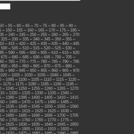
50
–
55
–
60
–
65
–
70
–
75
–
80
–
85
–
90
–
5
–
150
–
155
–
160
–
165
–
170
–
175
–
180
–
35
–
240
–
245
–
250
–
255
–
260
–
265
–
270
–
325
–
330
–
335
–
340
–
345
–
350
–
355
–
10
–
415
–
420
–
425
–
430
–
435
–
440
–
445
–
500
–
505
–
510
–
515
–
520
–
525
–
530
–
85
–
590
–
595
–
600
–
605
–
610
–
615
–
620
–
675
–
680
–
685
–
690
–
695
–
700
–
705
–
60
–
765
–
770
–
775
–
780
–
785
–
790
–
795
–
850
–
855
–
860
–
865
–
870
–
875
–
880
–
35
–
940
–
945
–
950
–
955
–
960
–
965
–
970
1020
–
1025
–
1030
–
1035
–
1040
–
1045
–
0
–
1095
–
1100
–
1105
–
1110
–
1115
–
1120
–
–
1170
–
1175
–
1180
–
1185
–
1190
–
1195
–
0
–
1245
–
1250
–
1255
–
1260
–
1265
–
1270
315
–
1320
–
1325
–
1330
–
1335
–
1340
–
5
–
1390
–
1395
–
1400
–
1405
–
1410
–
1415
460
–
1465
–
1470
–
1475
–
1480
–
1485
–
0
–
1535
–
1540
–
1545
–
1550
–
1555
–
1560
605
–
1610
–
1615
–
1620
–
1625
–
1630
–
5
–
1680
–
1685
–
1690
–
1695
–
1700
–
1705
750
–
1755
–
1760
–
1765
–
1770
–
1775
–
0
–
1825
–
1830
–
1835
–
1840
–
1845
–
1850
895
–
1900
–
1905
–
1910
–
1915
–
1920
–
5
–
1970
–
1975
–
1980
–
1985
–
1990
–
1995