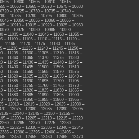
0595
–
10600
–
10605
–
10610
–
10615
–
655
–
10660
–
10665
–
10670
–
10675
–
10680
0720
–
10725
–
10730
–
10735
–
10740
–
780
–
10785
–
10790
–
10795
–
10800
–
10805
0845
–
10850
–
10855
–
10860
–
10865
–
905
–
10910
–
10915
–
10920
–
10925
–
10930
0970
–
10975
–
10980
–
10985
–
10990
–
30
–
11035
–
11040
–
11045
–
11050
–
11055
–
95
–
11100
–
11105
–
11110
–
11115
–
11120
–
0
–
11165
–
11170
–
11175
–
11180
–
11185
–
25
–
11230
–
11235
–
11240
–
11245
–
11250
–
90
–
11295
–
11300
–
11305
–
11310
–
11315
–
55
–
11360
–
11365
–
11370
–
11375
–
11380
–
20
–
11425
–
11430
–
11435
–
11440
–
11445
–
85
–
11490
–
11495
–
11500
–
11505
–
11510
–
50
–
11555
–
11560
–
11565
–
11570
–
11575
–
15
–
11620
–
11625
–
11630
–
11635
–
11640
–
80
–
11685
–
11690
–
11695
–
11700
–
11705
–
45
–
11750
–
11755
–
11760
–
11765
–
11770
–
10
–
11815
–
11820
–
11825
–
11830
–
11835
–
75
–
11880
–
11885
–
11890
–
11895
–
11900
–
40
–
11945
–
11950
–
11955
–
11960
–
11965
–
05
–
12010
–
12015
–
12020
–
12025
–
12030
–
070
–
12075
–
12080
–
12085
–
12090
–
12095
2135
–
12140
–
12145
–
12150
–
12155
–
195
–
12200
–
12205
–
12210
–
12215
–
12220
2260
–
12265
–
12270
–
12275
–
12280
–
320
–
12325
–
12330
–
12335
–
12340
–
12345
2385
–
12390
–
12395
–
12400
–
12405
–
445
–
12450
–
12455
–
12460
–
12465
–
12470