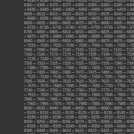
–
6290
–
6295
–
6300
–
6305
–
6310
–
6315
–
6320
–
6325
–
6
6360
–
6365
–
6370
–
6375
–
6380
–
6385
–
6390
–
6395
–
640
–
6435
–
6440
–
6445
–
6450
–
6455
–
6460
–
6465
–
6470
–
6
6505
–
6510
–
6515
–
6520
–
6525
–
6530
–
6535
–
6540
–
654
–
6580
–
6585
–
6590
–
6595
–
6600
–
6605
–
6610
–
6615
–
6
6650
–
6655
–
6660
–
6665
–
6670
–
6675
–
6680
–
6685
–
669
–
6725
–
6730
–
6735
–
6740
–
6745
–
6750
–
6755
–
6760
–
6
6795
–
6800
–
6805
–
6810
–
6815
–
6820
–
6825
–
6830
–
683
–
6870
–
6875
–
6880
–
6885
–
6890
–
6895
–
6900
–
6905
–
6
6940
–
6945
–
6950
–
6955
–
6960
–
6965
–
6970
–
6975
–
698
–
7015
–
7020
–
7025
–
7030
–
7035
–
7040
–
7045
–
7050
–
7
7085
–
7090
–
7095
–
7100
–
7105
–
7110
–
7115
–
7120
–
712
7160
–
7165
–
7170
–
7175
–
7180
–
7185
–
7190
–
7195
–
720
–
7235
–
7240
–
7245
–
7250
–
7255
–
7260
–
7265
–
7270
–
7
7305
–
7310
–
7315
–
7320
–
7325
–
7330
–
7335
–
7340
–
734
–
7380
–
7385
–
7390
–
7395
–
7400
–
7405
–
7410
–
7415
–
7
7450
–
7455
–
7460
–
7465
–
7470
–
7475
–
7480
–
7485
–
749
–
7525
–
7530
–
7535
–
7540
–
7545
–
7550
–
7555
–
7560
–
7
7595
–
7600
–
7605
–
7610
–
7615
–
7620
–
7625
–
7630
–
763
–
7670
–
7675
–
7680
–
7685
–
7690
–
7695
–
7700
–
7705
–
7
7740
–
7745
–
7750
–
7755
–
7760
–
7765
–
7770
–
7775
–
778
–
7815
–
7820
–
7825
–
7830
–
7835
–
7840
–
7845
–
7850
–
7
7885
–
7890
–
7895
–
7900
–
7905
–
7910
–
7915
–
7920
–
792
–
7960
–
7965
–
7970
–
7975
–
7980
–
7985
–
7990
–
7995
–
8
8030
–
8035
–
8040
–
8045
–
8050
–
8055
–
8060
–
8065
–
807
–
8105
–
8110
–
8115
–
8120
–
8125
–
8130
–
8135
–
8140
–
81
–
8180
–
8185
–
8190
–
8195
–
8200
–
8205
–
8210
–
8215
–
8
8250
–
8255
–
8260
–
8265
–
8270
–
8275
–
8280
–
8285
–
829
–
8325
–
8330
–
8335
–
8340
–
8345
–
8350
–
8355
–
8360
–
8
8395
–
8400
–
8405
–
8410
–
8415
–
8420
–
8425
–
8430
–
843