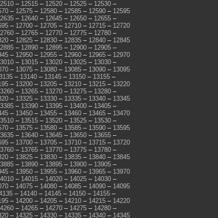
2510
–
12515
–
12520
–
12525
–
12530
–
570
–
12575
–
12580
–
12585
–
12590
–
12595
2635
–
12640
–
12645
–
12650
–
12655
–
695
–
12700
–
12705
–
12710
–
12715
–
12720
2760
–
12765
–
12770
–
12775
–
12780
–
820
–
12825
–
12830
–
12835
–
12840
–
12845
2885
–
12890
–
12895
–
12900
–
12905
–
945
–
12950
–
12955
–
12960
–
12965
–
12970
3010
–
13015
–
13020
–
13025
–
13030
–
070
–
13075
–
13080
–
13085
–
13090
–
13095
3135
–
13140
–
13145
–
13150
–
13155
–
195
–
13200
–
13205
–
13210
–
13215
–
13220
3260
–
13265
–
13270
–
13275
–
13280
–
320
–
13325
–
13330
–
13335
–
13340
–
13345
3385
–
13390
–
13395
–
13400
–
13405
–
445
–
13450
–
13455
–
13460
–
13465
–
13470
3510
–
13515
–
13520
–
13525
–
13530
–
570
–
13575
–
13580
–
13585
–
13590
–
13595
3635
–
13640
–
13645
–
13650
–
13655
–
695
–
13700
–
13705
–
13710
–
13715
–
13720
3760
–
13765
–
13770
–
13775
–
13780
–
820
–
13825
–
13830
–
13835
–
13840
–
13845
3885
–
13890
–
13895
–
13900
–
13905
–
945
–
13950
–
13955
–
13960
–
13965
–
13970
4010
–
14015
–
14020
–
14025
–
14030
–
070
–
14075
–
14080
–
14085
–
14090
–
14095
4135
–
14140
–
14145
–
14150
–
14155
–
195
–
14200
–
14205
–
14210
–
14215
–
14220
4260
–
14265
–
14270
–
14275
–
14280
–
320
–
14325
–
14330
–
14335
–
14340
–
14345