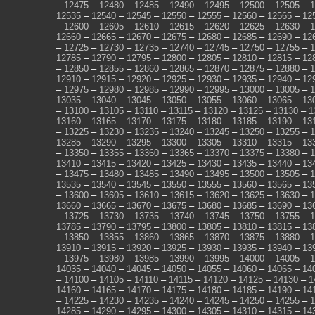
–
12475
–
12480
–
12485
–
12490
–
12495
–
12500
–
12505
–
1
12535
–
12540
–
12545
–
12550
–
12555
–
12560
–
12565
–
12
–
12600
–
12605
–
12610
–
12615
–
12620
–
12625
–
12630
–
1
12660
–
12665
–
12670
–
12675
–
12680
–
12685
–
12690
–
12
–
12725
–
12730
–
12735
–
12740
–
12745
–
12750
–
12755
–
1
12785
–
12790
–
12795
–
12800
–
12805
–
12810
–
12815
–
12
–
12850
–
12855
–
12860
–
12865
–
12870
–
12875
–
12880
–
1
12910
–
12915
–
12920
–
12925
–
12930
–
12935
–
12940
–
12
–
12975
–
12980
–
12985
–
12990
–
12995
–
13000
–
13005
–
1
13035
–
13040
–
13045
–
13050
–
13055
–
13060
–
13065
–
13
–
13100
–
13105
–
13110
–
13115
–
13120
–
13125
–
13130
–
1
13160
–
13165
–
13170
–
13175
–
13180
–
13185
–
13190
–
13
–
13225
–
13230
–
13235
–
13240
–
13245
–
13250
–
13255
–
1
13285
–
13290
–
13295
–
13300
–
13305
–
13310
–
13315
–
13
–
13350
–
13355
–
13360
–
13365
–
13370
–
13375
–
13380
–
1
13410
–
13415
–
13420
–
13425
–
13430
–
13435
–
13440
–
13
–
13475
–
13480
–
13485
–
13490
–
13495
–
13500
–
13505
–
1
13535
–
13540
–
13545
–
13550
–
13555
–
13560
–
13565
–
13
–
13600
–
13605
–
13610
–
13615
–
13620
–
13625
–
13630
–
1
13660
–
13665
–
13670
–
13675
–
13680
–
13685
–
13690
–
13
–
13725
–
13730
–
13735
–
13740
–
13745
–
13750
–
13755
–
1
13785
–
13790
–
13795
–
13800
–
13805
–
13810
–
13815
–
13
–
13850
–
13855
–
13860
–
13865
–
13870
–
13875
–
13880
–
1
13910
–
13915
–
13920
–
13925
–
13930
–
13935
–
13940
–
13
–
13975
–
13980
–
13985
–
13990
–
13995
–
14000
–
14005
–
1
14035
–
14040
–
14045
–
14050
–
14055
–
14060
–
14065
–
14
–
14100
–
14105
–
14110
–
14115
–
14120
–
14125
–
14130
–
1
14160
–
14165
–
14170
–
14175
–
14180
–
14185
–
14190
–
14
–
14225
–
14230
–
14235
–
14240
–
14245
–
14250
–
14255
–
1
14285
–
14290
–
14295
–
14300
–
14305
–
14310
–
14315
–
14