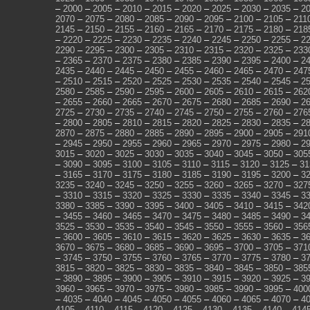
–
2000
–
2005
–
2010
–
2015
–
2020
–
2025
–
2030
–
2035
–
2
2070
–
2075
–
2080
–
2085
–
2090
–
2095
–
2100
–
2105
–
211
2145
–
2150
–
2155
–
2160
–
2165
–
2170
–
2175
–
2180
–
218
–
2220
–
2225
–
2230
–
2235
–
2240
–
2245
–
2250
–
2255
–
2
2290
–
2295
–
2300
–
2305
–
2310
–
2315
–
2320
–
2325
–
233
–
2365
–
2370
–
2375
–
2380
–
2385
–
2390
–
2395
–
2400
–
2
2435
–
2440
–
2445
–
2450
–
2455
–
2460
–
2465
–
2470
–
247
–
2510
–
2515
–
2520
–
2525
–
2530
–
2535
–
2540
–
2545
–
2
2580
–
2585
–
2590
–
2595
–
2600
–
2605
–
2610
–
2615
–
262
–
2655
–
2660
–
2665
–
2670
–
2675
–
2680
–
2685
–
2690
–
2
2725
–
2730
–
2735
–
2740
–
2745
–
2750
–
2755
–
2760
–
276
–
2800
–
2805
–
2810
–
2815
–
2820
–
2825
–
2830
–
2835
–
2
2870
–
2875
–
2880
–
2885
–
2890
–
2895
–
2900
–
2905
–
291
–
2945
–
2950
–
2955
–
2960
–
2965
–
2970
–
2975
–
2980
–
2
3015
–
3020
–
3025
–
3030
–
3035
–
3040
–
3045
–
3050
–
305
–
3090
–
3095
–
3100
–
3105
–
3110
–
3115
–
3120
–
3125
–
31
–
3165
–
3170
–
3175
–
3180
–
3185
–
3190
–
3195
–
3200
–
3
3235
–
3240
–
3245
–
3250
–
3255
–
3260
–
3265
–
3270
–
327
–
3310
–
3315
–
3320
–
3325
–
3330
–
3335
–
3340
–
3345
–
3
3380
–
3385
–
3390
–
3395
–
3400
–
3405
–
3410
–
3415
–
342
–
3455
–
3460
–
3465
–
3470
–
3475
–
3480
–
3485
–
3490
–
3
3525
–
3530
–
3535
–
3540
–
3545
–
3550
–
3555
–
3560
–
356
–
3600
–
3605
–
3610
–
3615
–
3620
–
3625
–
3630
–
3635
–
3
3670
–
3675
–
3680
–
3685
–
3690
–
3695
–
3700
–
3705
–
371
–
3745
–
3750
–
3755
–
3760
–
3765
–
3770
–
3775
–
3780
–
3
3815
–
3820
–
3825
–
3830
–
3835
–
3840
–
3845
–
3850
–
385
–
3890
–
3895
–
3900
–
3905
–
3910
–
3915
–
3920
–
3925
–
3
3960
–
3965
–
3970
–
3975
–
3980
–
3985
–
3990
–
3995
–
400
–
4035
–
4040
–
4045
–
4050
–
4055
–
4060
–
4065
–
4070
–
4
4105
–
4110
–
4115
–
4120
–
4125
–
4130
–
4135
–
4140
–
414