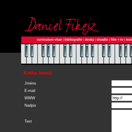
curriculum vitae
|
bibliografie
|
desky
|
divadlo
|
film + tv
|
mul
Kniha hostů
Jméno
E-mail
WWW
Nadpis
Text