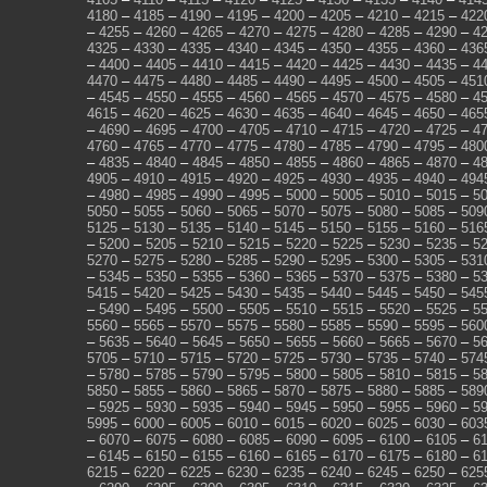
4180
–
4185
–
4190
–
4195
–
4200
–
4205
–
4210
–
4215
–
422
–
4255
–
4260
–
4265
–
4270
–
4275
–
4280
–
4285
–
4290
–
4
4325
–
4330
–
4335
–
4340
–
4345
–
4350
–
4355
–
4360
–
436
–
4400
–
4405
–
4410
–
4415
–
4420
–
4425
–
4430
–
4435
–
4
4470
–
4475
–
4480
–
4485
–
4490
–
4495
–
4500
–
4505
–
451
–
4545
–
4550
–
4555
–
4560
–
4565
–
4570
–
4575
–
4580
–
4
4615
–
4620
–
4625
–
4630
–
4635
–
4640
–
4645
–
4650
–
465
–
4690
–
4695
–
4700
–
4705
–
4710
–
4715
–
4720
–
4725
–
4
4760
–
4765
–
4770
–
4775
–
4780
–
4785
–
4790
–
4795
–
480
–
4835
–
4840
–
4845
–
4850
–
4855
–
4860
–
4865
–
4870
–
4
4905
–
4910
–
4915
–
4920
–
4925
–
4930
–
4935
–
4940
–
494
–
4980
–
4985
–
4990
–
4995
–
5000
–
5005
–
5010
–
5015
–
5
5050
–
5055
–
5060
–
5065
–
5070
–
5075
–
5080
–
5085
–
509
5125
–
5130
–
5135
–
5140
–
5145
–
5150
–
5155
–
5160
–
516
–
5200
–
5205
–
5210
–
5215
–
5220
–
5225
–
5230
–
5235
–
5
5270
–
5275
–
5280
–
5285
–
5290
–
5295
–
5300
–
5305
–
531
–
5345
–
5350
–
5355
–
5360
–
5365
–
5370
–
5375
–
5380
–
5
5415
–
5420
–
5425
–
5430
–
5435
–
5440
–
5445
–
5450
–
545
–
5490
–
5495
–
5500
–
5505
–
5510
–
5515
–
5520
–
5525
–
5
5560
–
5565
–
5570
–
5575
–
5580
–
5585
–
5590
–
5595
–
560
–
5635
–
5640
–
5645
–
5650
–
5655
–
5660
–
5665
–
5670
–
5
5705
–
5710
–
5715
–
5720
–
5725
–
5730
–
5735
–
5740
–
574
–
5780
–
5785
–
5790
–
5795
–
5800
–
5805
–
5810
–
5815
–
5
5850
–
5855
–
5860
–
5865
–
5870
–
5875
–
5880
–
5885
–
589
–
5925
–
5930
–
5935
–
5940
–
5945
–
5950
–
5955
–
5960
–
5
5995
–
6000
–
6005
–
6010
–
6015
–
6020
–
6025
–
6030
–
603
–
6070
–
6075
–
6080
–
6085
–
6090
–
6095
–
6100
–
6105
–
6
–
6145
–
6150
–
6155
–
6160
–
6165
–
6170
–
6175
–
6180
–
6
6215
–
6220
–
6225
–
6230
–
6235
–
6240
–
6245
–
6250
–
625