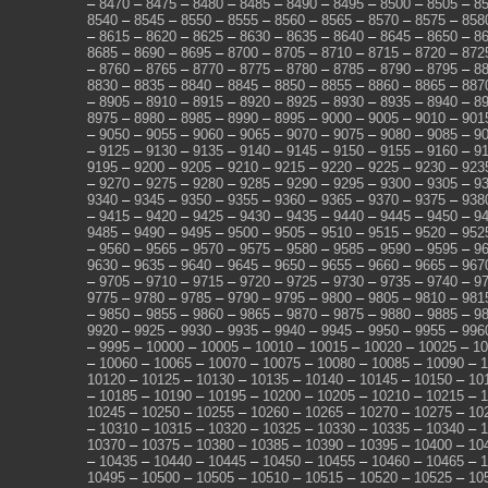
–
8470
–
8475
–
8480
–
8485
–
8490
–
8495
–
8500
–
8505
–
8
8540
–
8545
–
8550
–
8555
–
8560
–
8565
–
8570
–
8575
–
858
–
8615
–
8620
–
8625
–
8630
–
8635
–
8640
–
8645
–
8650
–
8
8685
–
8690
–
8695
–
8700
–
8705
–
8710
–
8715
–
8720
–
872
–
8760
–
8765
–
8770
–
8775
–
8780
–
8785
–
8790
–
8795
–
8
8830
–
8835
–
8840
–
8845
–
8850
–
8855
–
8860
–
8865
–
887
–
8905
–
8910
–
8915
–
8920
–
8925
–
8930
–
8935
–
8940
–
8
8975
–
8980
–
8985
–
8990
–
8995
–
9000
–
9005
–
9010
–
901
–
9050
–
9055
–
9060
–
9065
–
9070
–
9075
–
9080
–
9085
–
9
–
9125
–
9130
–
9135
–
9140
–
9145
–
9150
–
9155
–
9160
–
9
9195
–
9200
–
9205
–
9210
–
9215
–
9220
–
9225
–
9230
–
923
–
9270
–
9275
–
9280
–
9285
–
9290
–
9295
–
9300
–
9305
–
9
9340
–
9345
–
9350
–
9355
–
9360
–
9365
–
9370
–
9375
–
938
–
9415
–
9420
–
9425
–
9430
–
9435
–
9440
–
9445
–
9450
–
9
9485
–
9490
–
9495
–
9500
–
9505
–
9510
–
9515
–
9520
–
952
–
9560
–
9565
–
9570
–
9575
–
9580
–
9585
–
9590
–
9595
–
9
9630
–
9635
–
9640
–
9645
–
9650
–
9655
–
9660
–
9665
–
967
–
9705
–
9710
–
9715
–
9720
–
9725
–
9730
–
9735
–
9740
–
9
9775
–
9780
–
9785
–
9790
–
9795
–
9800
–
9805
–
9810
–
981
–
9850
–
9855
–
9860
–
9865
–
9870
–
9875
–
9880
–
9885
–
9
9920
–
9925
–
9930
–
9935
–
9940
–
9945
–
9950
–
9955
–
996
–
9995
–
10000
–
10005
–
10010
–
10015
–
10020
–
10025
–
10
–
10060
–
10065
–
10070
–
10075
–
10080
–
10085
–
10090
–
1
10120
–
10125
–
10130
–
10135
–
10140
–
10145
–
10150
–
10
–
10185
–
10190
–
10195
–
10200
–
10205
–
10210
–
10215
–
1
10245
–
10250
–
10255
–
10260
–
10265
–
10270
–
10275
–
10
–
10310
–
10315
–
10320
–
10325
–
10330
–
10335
–
10340
–
1
10370
–
10375
–
10380
–
10385
–
10390
–
10395
–
10400
–
10
–
10435
–
10440
–
10445
–
10450
–
10455
–
10460
–
10465
–
1
10495
–
10500
–
10505
–
10510
–
10515
–
10520
–
10525
–
10