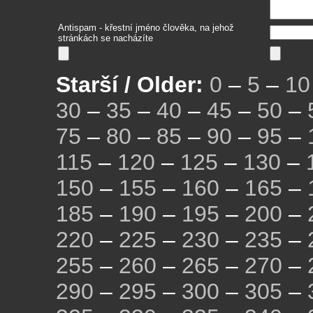
Antispam - křestní jméno člověka, na jehož
stránkách se nacházíte
Starší / Older:
0
–
5
–
10
30
–
35
–
40
–
45
–
50
–
75
–
80
–
85
–
90
–
95
–
115
–
120
–
125
–
130
–
150
–
155
–
160
–
165
–
185
–
190
–
195
–
200
–
220
–
225
–
230
–
235
–
255
–
260
–
265
–
270
–
290
–
295
–
300
–
305
–