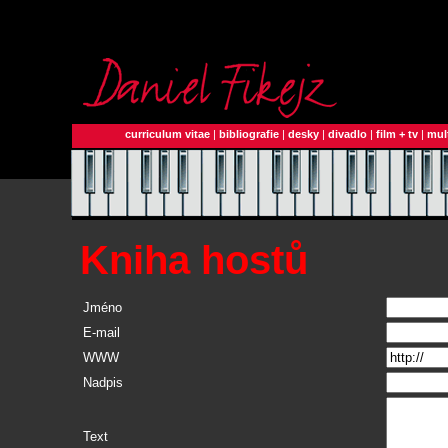
curriculum vitae
|
bibliografie
|
desky
|
divadlo
|
film + tv
|
mul
Kniha hostů
Jméno
E-mail
WWW
Nadpis
Text