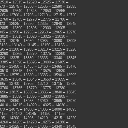
2510
–
12515
–
12520
–
12525
–
12530
–
570
–
12575
–
12580
–
12585
–
12590
–
12595
2635
–
12640
–
12645
–
12650
–
12655
–
695
–
12700
–
12705
–
12710
–
12715
–
12720
2760
–
12765
–
12770
–
12775
–
12780
–
820
–
12825
–
12830
–
12835
–
12840
–
12845
2885
–
12890
–
12895
–
12900
–
12905
–
945
–
12950
–
12955
–
12960
–
12965
–
12970
3010
–
13015
–
13020
–
13025
–
13030
–
070
–
13075
–
13080
–
13085
–
13090
–
13095
3135
–
13140
–
13145
–
13150
–
13155
–
195
–
13200
–
13205
–
13210
–
13215
–
13220
3260
–
13265
–
13270
–
13275
–
13280
–
320
–
13325
–
13330
–
13335
–
13340
–
13345
3385
–
13390
–
13395
–
13400
–
13405
–
445
–
13450
–
13455
–
13460
–
13465
–
13470
3510
–
13515
–
13520
–
13525
–
13530
–
570
–
13575
–
13580
–
13585
–
13590
–
13595
3635
–
13640
–
13645
–
13650
–
13655
–
695
–
13700
–
13705
–
13710
–
13715
–
13720
3760
–
13765
–
13770
–
13775
–
13780
–
820
–
13825
–
13830
–
13835
–
13840
–
13845
3885
–
13890
–
13895
–
13900
–
13905
–
945
–
13950
–
13955
–
13960
–
13965
–
13970
4010
–
14015
–
14020
–
14025
–
14030
–
070
–
14075
–
14080
–
14085
–
14090
–
14095
4135
–
14140
–
14145
–
14150
–
14155
–
195
–
14200
–
14205
–
14210
–
14215
–
14220
4260
–
14265
–
14270
–
14275
–
14280
–
320
–
14325
–
14330
–
14335
–
14340
–
14345