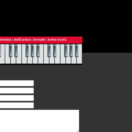
timédia
|
další práce
|
kontakt
|
kniha hostů