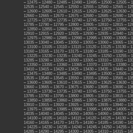
–
12475
–
12480
–
12485
–
12490
–
12495
–
12500
–
12505
–
1
12535
–
12540
–
12545
–
12550
–
12555
–
12560
–
12565
–
12
–
12600
–
12605
–
12610
–
12615
–
12620
–
12625
–
12630
–
1
12660
–
12665
–
12670
–
12675
–
12680
–
12685
–
12690
–
12
–
12725
–
12730
–
12735
–
12740
–
12745
–
12750
–
12755
–
1
12785
–
12790
–
12795
–
12800
–
12805
–
12810
–
12815
–
12
–
12850
–
12855
–
12860
–
12865
–
12870
–
12875
–
12880
–
1
12910
–
12915
–
12920
–
12925
–
12930
–
12935
–
12940
–
12
–
12975
–
12980
–
12985
–
12990
–
12995
–
13000
–
13005
–
1
13035
–
13040
–
13045
–
13050
–
13055
–
13060
–
13065
–
13
–
13100
–
13105
–
13110
–
13115
–
13120
–
13125
–
13130
–
1
13160
–
13165
–
13170
–
13175
–
13180
–
13185
–
13190
–
13
–
13225
–
13230
–
13235
–
13240
–
13245
–
13250
–
13255
–
1
13285
–
13290
–
13295
–
13300
–
13305
–
13310
–
13315
–
13
–
13350
–
13355
–
13360
–
13365
–
13370
–
13375
–
13380
–
1
13410
–
13415
–
13420
–
13425
–
13430
–
13435
–
13440
–
13
–
13475
–
13480
–
13485
–
13490
–
13495
–
13500
–
13505
–
1
13535
–
13540
–
13545
–
13550
–
13555
–
13560
–
13565
–
13
–
13600
–
13605
–
13610
–
13615
–
13620
–
13625
–
13630
–
1
13660
–
13665
–
13670
–
13675
–
13680
–
13685
–
13690
–
13
–
13725
–
13730
–
13735
–
13740
–
13745
–
13750
–
13755
–
1
13785
–
13790
–
13795
–
13800
–
13805
–
13810
–
13815
–
13
–
13850
–
13855
–
13860
–
13865
–
13870
–
13875
–
13880
–
1
13910
–
13915
–
13920
–
13925
–
13930
–
13935
–
13940
–
13
–
13975
–
13980
–
13985
–
13990
–
13995
–
14000
–
14005
–
1
14035
–
14040
–
14045
–
14050
–
14055
–
14060
–
14065
–
14
–
14100
–
14105
–
14110
–
14115
–
14120
–
14125
–
14130
–
1
14160
–
14165
–
14170
–
14175
–
14180
–
14185
–
14190
–
14
–
14225
–
14230
–
14235
–
14240
–
14245
–
14250
–
14255
–
1
14285
–
14290
–
14295
–
14300
–
14305
–
14310
–
14315
–
14