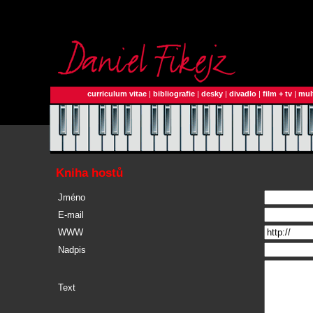
curriculum vitae
|
bibliografie
|
desky
|
divadlo
|
film + tv
|
mul
Kniha hostů
Jméno
E-mail
WWW
Nadpis
Text