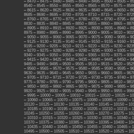
–
8470
–
8475
–
8480
–
8485
–
8490
–
8495
–
8500
–
8505
–
8
8540
–
8545
–
8550
–
8555
–
8560
–
8565
–
8570
–
8575
–
858
–
8615
–
8620
–
8625
–
8630
–
8635
–
8640
–
8645
–
8650
–
8
8685
–
8690
–
8695
–
8700
–
8705
–
8710
–
8715
–
8720
–
872
–
8760
–
8765
–
8770
–
8775
–
8780
–
8785
–
8790
–
8795
–
8
8830
–
8835
–
8840
–
8845
–
8850
–
8855
–
8860
–
8865
–
887
–
8905
–
8910
–
8915
–
8920
–
8925
–
8930
–
8935
–
8940
–
8
8975
–
8980
–
8985
–
8990
–
8995
–
9000
–
9005
–
9010
–
901
–
9050
–
9055
–
9060
–
9065
–
9070
–
9075
–
9080
–
9085
–
9
–
9125
–
9130
–
9135
–
9140
–
9145
–
9150
–
9155
–
9160
–
9
9195
–
9200
–
9205
–
9210
–
9215
–
9220
–
9225
–
9230
–
923
–
9270
–
9275
–
9280
–
9285
–
9290
–
9295
–
9300
–
9305
–
9
9340
–
9345
–
9350
–
9355
–
9360
–
9365
–
9370
–
9375
–
938
–
9415
–
9420
–
9425
–
9430
–
9435
–
9440
–
9445
–
9450
–
9
9485
–
9490
–
9495
–
9500
–
9505
–
9510
–
9515
–
9520
–
952
–
9560
–
9565
–
9570
–
9575
–
9580
–
9585
–
9590
–
9595
–
9
9630
–
9635
–
9640
–
9645
–
9650
–
9655
–
9660
–
9665
–
967
–
9705
–
9710
–
9715
–
9720
–
9725
–
9730
–
9735
–
9740
–
9
9775
–
9780
–
9785
–
9790
–
9795
–
9800
–
9805
–
9810
–
981
–
9850
–
9855
–
9860
–
9865
–
9870
–
9875
–
9880
–
9885
–
9
9920
–
9925
–
9930
–
9935
–
9940
–
9945
–
9950
–
9955
–
996
–
9995
–
10000
–
10005
–
10010
–
10015
–
10020
–
10025
–
10
–
10060
–
10065
–
10070
–
10075
–
10080
–
10085
–
10090
–
1
10120
–
10125
–
10130
–
10135
–
10140
–
10145
–
10150
–
10
–
10185
–
10190
–
10195
–
10200
–
10205
–
10210
–
10215
–
1
10245
–
10250
–
10255
–
10260
–
10265
–
10270
–
10275
–
10
–
10310
–
10315
–
10320
–
10325
–
10330
–
10335
–
10340
–
1
10370
–
10375
–
10380
–
10385
–
10390
–
10395
–
10400
–
10
–
10435
–
10440
–
10445
–
10450
–
10455
–
10460
–
10465
–
1
10495
–
10500
–
10505
–
10510
–
10515
–
10520
–
10525
–
10