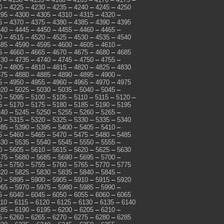
0
–
4225
–
4230
–
4235
–
4240
–
4245
–
4250
295
–
4300
–
4305
–
4310
–
4315
–
4320
–
5
–
4370
–
4375
–
4380
–
4385
–
4390
–
4395
440
–
4445
–
4450
–
4455
–
4460
–
4465
–
0
–
4515
–
4520
–
4525
–
4530
–
4535
–
4540
585
–
4590
–
4595
–
4600
–
4605
–
4610
–
5
–
4660
–
4665
–
4670
–
4675
–
4680
–
4685
730
–
4735
–
4740
–
4745
–
4750
–
4755
–
0
–
4805
–
4810
–
4815
–
4820
–
4825
–
4830
875
–
4880
–
4885
–
4890
–
4895
–
4900
–
5
–
4950
–
4955
–
4960
–
4965
–
4970
–
4975
020
–
5025
–
5030
–
5035
–
5040
–
5045
–
0
–
5095
–
5100
–
5105
–
5110
–
5115
–
5120
–
5
–
5170
–
5175
–
5180
–
5185
–
5190
–
5195
240
–
5245
–
5250
–
5255
–
5260
–
5265
–
0
–
5315
–
5320
–
5325
–
5330
–
5335
–
5340
385
–
5390
–
5395
–
5400
–
5405
–
5410
–
5
–
5460
–
5465
–
5470
–
5475
–
5480
–
5485
530
–
5535
–
5540
–
5545
–
5550
–
5555
–
0
–
5605
–
5610
–
5615
–
5620
–
5625
–
5630
675
–
5680
–
5685
–
5690
–
5695
–
5700
–
5
–
5750
–
5755
–
5760
–
5765
–
5770
–
5775
820
–
5825
–
5830
–
5835
–
5840
–
5845
–
0
–
5895
–
5900
–
5905
–
5910
–
5915
–
5920
965
–
5970
–
5975
–
5980
–
5985
–
5990
–
5
–
6040
–
6045
–
6050
–
6055
–
6060
–
6065
110
–
6115
–
6120
–
6125
–
6130
–
6135
–
6140
185
–
6190
–
6195
–
6200
–
6205
–
6210
–
5
–
6260
–
6265
–
6270
–
6275
–
6280
–
6285