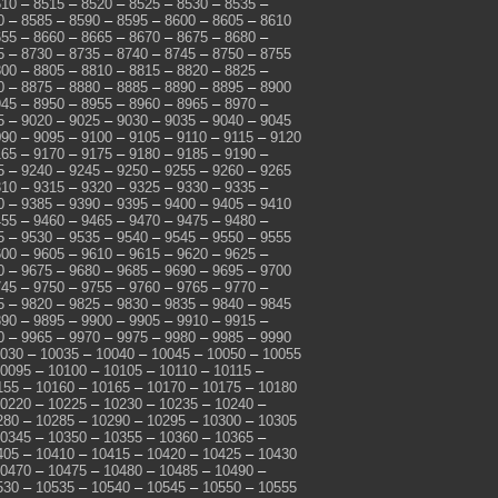
510
–
8515
–
8520
–
8525
–
8530
–
8535
–
0
–
8585
–
8590
–
8595
–
8600
–
8605
–
8610
655
–
8660
–
8665
–
8670
–
8675
–
8680
–
5
–
8730
–
8735
–
8740
–
8745
–
8750
–
8755
800
–
8805
–
8810
–
8815
–
8820
–
8825
–
0
–
8875
–
8880
–
8885
–
8890
–
8895
–
8900
945
–
8950
–
8955
–
8960
–
8965
–
8970
–
5
–
9020
–
9025
–
9030
–
9035
–
9040
–
9045
090
–
9095
–
9100
–
9105
–
9110
–
9115
–
9120
165
–
9170
–
9175
–
9180
–
9185
–
9190
–
5
–
9240
–
9245
–
9250
–
9255
–
9260
–
9265
310
–
9315
–
9320
–
9325
–
9330
–
9335
–
0
–
9385
–
9390
–
9395
–
9400
–
9405
–
9410
455
–
9460
–
9465
–
9470
–
9475
–
9480
–
5
–
9530
–
9535
–
9540
–
9545
–
9550
–
9555
600
–
9605
–
9610
–
9615
–
9620
–
9625
–
0
–
9675
–
9680
–
9685
–
9690
–
9695
–
9700
745
–
9750
–
9755
–
9760
–
9765
–
9770
–
5
–
9820
–
9825
–
9830
–
9835
–
9840
–
9845
890
–
9895
–
9900
–
9905
–
9910
–
9915
–
0
–
9965
–
9970
–
9975
–
9980
–
9985
–
9990
030
–
10035
–
10040
–
10045
–
10050
–
10055
0095
–
10100
–
10105
–
10110
–
10115
–
155
–
10160
–
10165
–
10170
–
10175
–
10180
0220
–
10225
–
10230
–
10235
–
10240
–
280
–
10285
–
10290
–
10295
–
10300
–
10305
0345
–
10350
–
10355
–
10360
–
10365
–
405
–
10410
–
10415
–
10420
–
10425
–
10430
0470
–
10475
–
10480
–
10485
–
10490
–
530
–
10535
–
10540
–
10545
–
10550
–
10555