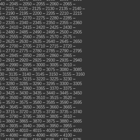
040
–
2045
–
2050
–
2055
–
2060
–
2065
–
0
–
2115
–
2120
–
2125
–
2130
–
2135
–
2140
–
5
–
2190
–
2195
–
2200
–
2205
–
2210
–
2215
260
–
2265
–
2270
–
2275
–
2280
–
2285
–
0
–
2335
–
2340
–
2345
–
2350
–
2355
–
2360
405
–
2410
–
2415
–
2420
–
2425
–
2430
–
5
–
2480
–
2485
–
2490
–
2495
–
2500
–
2505
550
–
2555
–
2560
–
2565
–
2570
–
2575
–
0
–
2625
–
2630
–
2635
–
2640
–
2645
–
2650
695
–
2700
–
2705
–
2710
–
2715
–
2720
–
5
–
2770
–
2775
–
2780
–
2785
–
2790
–
2795
840
–
2845
–
2850
–
2855
–
2860
–
2865
–
0
–
2915
–
2920
–
2925
–
2930
–
2935
–
2940
985
–
2990
–
2995
–
3000
–
3005
–
3010
–
5
–
3060
–
3065
–
3070
–
3075
–
3080
–
3085
30
–
3135
–
3140
–
3145
–
3150
–
3155
–
3160
205
–
3210
–
3215
–
3220
–
3225
–
3230
–
5
–
3280
–
3285
–
3290
–
3295
–
3300
–
3305
350
–
3355
–
3360
–
3365
–
3370
–
3375
–
0
–
3425
–
3430
–
3435
–
3440
–
3445
–
3450
495
–
3500
–
3505
–
3510
–
3515
–
3520
–
5
–
3570
–
3575
–
3580
–
3585
–
3590
–
3595
640
–
3645
–
3650
–
3655
–
3660
–
3665
–
0
–
3715
–
3720
–
3725
–
3730
–
3735
–
3740
785
–
3790
–
3795
–
3800
–
3805
–
3810
–
5
–
3860
–
3865
–
3870
–
3875
–
3880
–
3885
930
–
3935
–
3940
–
3945
–
3950
–
3955
–
0
–
4005
–
4010
–
4015
–
4020
–
4025
–
4030
075
–
4080
–
4085
–
4090
–
4095
–
4100
–
5
–
4150
–
4155
–
4160
–
4165
–
4170
–
4175
–