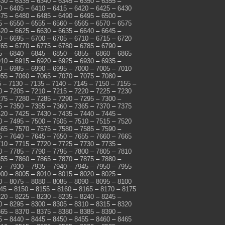
330
–
6335
–
6340
–
6345
–
6350
–
6355
–
0
–
6405
–
6410
–
6415
–
6420
–
6425
–
6430
475
–
6480
–
6485
–
6490
–
6495
–
6500
–
5
–
6550
–
6555
–
6560
–
6565
–
6570
–
6575
620
–
6625
–
6630
–
6635
–
6640
–
6645
–
0
–
6695
–
6700
–
6705
–
6710
–
6715
–
6720
765
–
6770
–
6775
–
6780
–
6785
–
6790
–
5
–
6840
–
6845
–
6850
–
6855
–
6860
–
6865
910
–
6915
–
6920
–
6925
–
6930
–
6935
–
0
–
6985
–
6990
–
6995
–
7000
–
7005
–
7010
055
–
7060
–
7065
–
7070
–
7075
–
7080
–
5
–
7130
–
7135
–
7140
–
7145
–
7150
–
7155
–
0
–
7205
–
7210
–
7215
–
7220
–
7225
–
7230
275
–
7280
–
7285
–
7290
–
7295
–
7300
–
5
–
7350
–
7355
–
7360
–
7365
–
7370
–
7375
420
–
7425
–
7430
–
7435
–
7440
–
7445
–
0
–
7495
–
7500
–
7505
–
7510
–
7515
–
7520
565
–
7570
–
7575
–
7580
–
7585
–
7590
–
5
–
7640
–
7645
–
7650
–
7655
–
7660
–
7665
710
–
7715
–
7720
–
7725
–
7730
–
7735
–
0
–
7785
–
7790
–
7795
–
7800
–
7805
–
7810
855
–
7860
–
7865
–
7870
–
7875
–
7880
–
5
–
7930
–
7935
–
7940
–
7945
–
7950
–
7955
000
–
8005
–
8010
–
8015
–
8020
–
8025
–
0
–
8075
–
8080
–
8085
–
8090
–
8095
–
8100
45
–
8150
–
8155
–
8160
–
8165
–
8170
–
8175
220
–
8225
–
8230
–
8235
–
8240
–
8245
–
0
–
8295
–
8300
–
8305
–
8310
–
8315
–
8320
365
–
8370
–
8375
–
8380
–
8385
–
8390
–
5
–
8440
–
8445
–
8450
–
8455
–
8460
–
8465