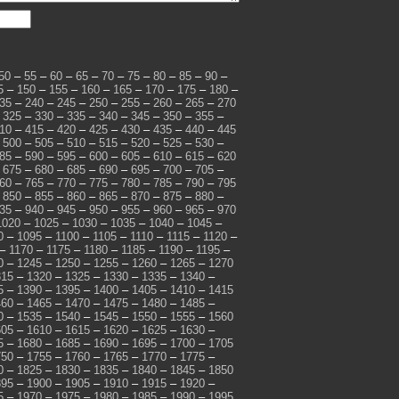
50
–
55
–
60
–
65
–
70
–
75
–
80
–
85
–
90
–
5
–
150
–
155
–
160
–
165
–
170
–
175
–
180
–
35
–
240
–
245
–
250
–
255
–
260
–
265
–
270
–
325
–
330
–
335
–
340
–
345
–
350
–
355
–
10
–
415
–
420
–
425
–
430
–
435
–
440
–
445
–
500
–
505
–
510
–
515
–
520
–
525
–
530
–
85
–
590
–
595
–
600
–
605
–
610
–
615
–
620
–
675
–
680
–
685
–
690
–
695
–
700
–
705
–
60
–
765
–
770
–
775
–
780
–
785
–
790
–
795
–
850
–
855
–
860
–
865
–
870
–
875
–
880
–
35
–
940
–
945
–
950
–
955
–
960
–
965
–
970
1020
–
1025
–
1030
–
1035
–
1040
–
1045
–
0
–
1095
–
1100
–
1105
–
1110
–
1115
–
1120
–
–
1170
–
1175
–
1180
–
1185
–
1190
–
1195
–
0
–
1245
–
1250
–
1255
–
1260
–
1265
–
1270
315
–
1320
–
1325
–
1330
–
1335
–
1340
–
5
–
1390
–
1395
–
1400
–
1405
–
1410
–
1415
460
–
1465
–
1470
–
1475
–
1480
–
1485
–
0
–
1535
–
1540
–
1545
–
1550
–
1555
–
1560
605
–
1610
–
1615
–
1620
–
1625
–
1630
–
5
–
1680
–
1685
–
1690
–
1695
–
1700
–
1705
750
–
1755
–
1760
–
1765
–
1770
–
1775
–
0
–
1825
–
1830
–
1835
–
1840
–
1845
–
1850
895
–
1900
–
1905
–
1910
–
1915
–
1920
–
5
–
1970
–
1975
–
1980
–
1985
–
1990
–
1995