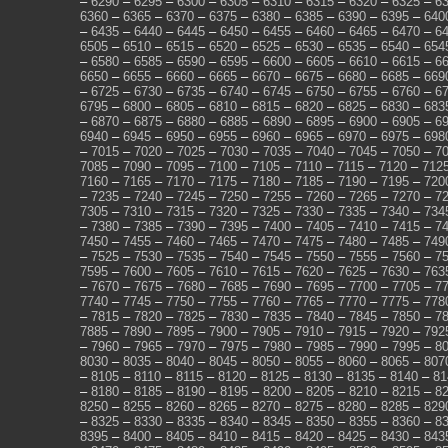
–
6290
–
6295
–
6300
–
6305
–
6310
–
6315
–
6320
–
6325
–
6
6360
–
6365
–
6370
–
6375
–
6380
–
6385
–
6390
–
6395
–
640
–
6435
–
6440
–
6445
–
6450
–
6455
–
6460
–
6465
–
6470
–
6
6505
–
6510
–
6515
–
6520
–
6525
–
6530
–
6535
–
6540
–
654
–
6580
–
6585
–
6590
–
6595
–
6600
–
6605
–
6610
–
6615
–
6
6650
–
6655
–
6660
–
6665
–
6670
–
6675
–
6680
–
6685
–
669
–
6725
–
6730
–
6735
–
6740
–
6745
–
6750
–
6755
–
6760
–
6
6795
–
6800
–
6805
–
6810
–
6815
–
6820
–
6825
–
6830
–
683
–
6870
–
6875
–
6880
–
6885
–
6890
–
6895
–
6900
–
6905
–
6
6940
–
6945
–
6950
–
6955
–
6960
–
6965
–
6970
–
6975
–
698
–
7015
–
7020
–
7025
–
7030
–
7035
–
7040
–
7045
–
7050
–
7
7085
–
7090
–
7095
–
7100
–
7105
–
7110
–
7115
–
7120
–
712
7160
–
7165
–
7170
–
7175
–
7180
–
7185
–
7190
–
7195
–
720
–
7235
–
7240
–
7245
–
7250
–
7255
–
7260
–
7265
–
7270
–
7
7305
–
7310
–
7315
–
7320
–
7325
–
7330
–
7335
–
7340
–
734
–
7380
–
7385
–
7390
–
7395
–
7400
–
7405
–
7410
–
7415
–
7
7450
–
7455
–
7460
–
7465
–
7470
–
7475
–
7480
–
7485
–
749
–
7525
–
7530
–
7535
–
7540
–
7545
–
7550
–
7555
–
7560
–
7
7595
–
7600
–
7605
–
7610
–
7615
–
7620
–
7625
–
7630
–
763
–
7670
–
7675
–
7680
–
7685
–
7690
–
7695
–
7700
–
7705
–
7
7740
–
7745
–
7750
–
7755
–
7760
–
7765
–
7770
–
7775
–
778
–
7815
–
7820
–
7825
–
7830
–
7835
–
7840
–
7845
–
7850
–
7
7885
–
7890
–
7895
–
7900
–
7905
–
7910
–
7915
–
7920
–
792
–
7960
–
7965
–
7970
–
7975
–
7980
–
7985
–
7990
–
7995
–
8
8030
–
8035
–
8040
–
8045
–
8050
–
8055
–
8060
–
8065
–
807
–
8105
–
8110
–
8115
–
8120
–
8125
–
8130
–
8135
–
8140
–
81
–
8180
–
8185
–
8190
–
8195
–
8200
–
8205
–
8210
–
8215
–
8
8250
–
8255
–
8260
–
8265
–
8270
–
8275
–
8280
–
8285
–
829
–
8325
–
8330
–
8335
–
8340
–
8345
–
8350
–
8355
–
8360
–
8
8395
–
8400
–
8405
–
8410
–
8415
–
8420
–
8425
–
8430
–
843