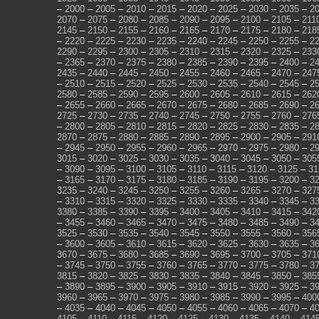
–
2000
–
2005
–
2010
–
2015
–
2020
–
2025
–
2030
–
2035
–
2
2070
–
2075
–
2080
–
2085
–
2090
–
2095
–
2100
–
2105
–
211
2145
–
2150
–
2155
–
2160
–
2165
–
2170
–
2175
–
2180
–
218
–
2220
–
2225
–
2230
–
2235
–
2240
–
2245
–
2250
–
2255
–
2
2290
–
2295
–
2300
–
2305
–
2310
–
2315
–
2320
–
2325
–
233
–
2365
–
2370
–
2375
–
2380
–
2385
–
2390
–
2395
–
2400
–
2
2435
–
2440
–
2445
–
2450
–
2455
–
2460
–
2465
–
2470
–
247
–
2510
–
2515
–
2520
–
2525
–
2530
–
2535
–
2540
–
2545
–
2
2580
–
2585
–
2590
–
2595
–
2600
–
2605
–
2610
–
2615
–
262
–
2655
–
2660
–
2665
–
2670
–
2675
–
2680
–
2685
–
2690
–
2
2725
–
2730
–
2735
–
2740
–
2745
–
2750
–
2755
–
2760
–
276
–
2800
–
2805
–
2810
–
2815
–
2820
–
2825
–
2830
–
2835
–
2
2870
–
2875
–
2880
–
2885
–
2890
–
2895
–
2900
–
2905
–
291
–
2945
–
2950
–
2955
–
2960
–
2965
–
2970
–
2975
–
2980
–
2
3015
–
3020
–
3025
–
3030
–
3035
–
3040
–
3045
–
3050
–
305
–
3090
–
3095
–
3100
–
3105
–
3110
–
3115
–
3120
–
3125
–
31
–
3165
–
3170
–
3175
–
3180
–
3185
–
3190
–
3195
–
3200
–
3
3235
–
3240
–
3245
–
3250
–
3255
–
3260
–
3265
–
3270
–
327
–
3310
–
3315
–
3320
–
3325
–
3330
–
3335
–
3340
–
3345
–
3
3380
–
3385
–
3390
–
3395
–
3400
–
3405
–
3410
–
3415
–
342
–
3455
–
3460
–
3465
–
3470
–
3475
–
3480
–
3485
–
3490
–
3
3525
–
3530
–
3535
–
3540
–
3545
–
3550
–
3555
–
3560
–
356
–
3600
–
3605
–
3610
–
3615
–
3620
–
3625
–
3630
–
3635
–
3
3670
–
3675
–
3680
–
3685
–
3690
–
3695
–
3700
–
3705
–
371
–
3745
–
3750
–
3755
–
3760
–
3765
–
3770
–
3775
–
3780
–
3
3815
–
3820
–
3825
–
3830
–
3835
–
3840
–
3845
–
3850
–
385
–
3890
–
3895
–
3900
–
3905
–
3910
–
3915
–
3920
–
3925
–
3
3960
–
3965
–
3970
–
3975
–
3980
–
3985
–
3990
–
3995
–
400
–
4035
–
4040
–
4045
–
4050
–
4055
–
4060
–
4065
–
4070
–
4
4105
–
4110
–
4115
–
4120
–
4125
–
4130
–
4135
–
4140
–
414