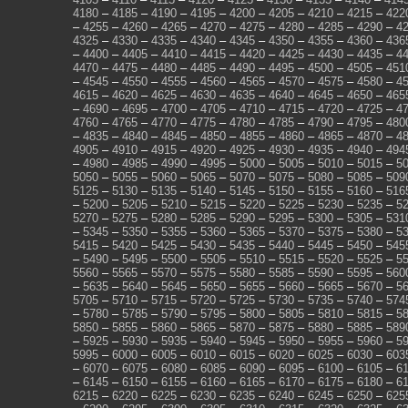
4180
–
4185
–
4190
–
4195
–
4200
–
4205
–
4210
–
4215
–
422
–
4255
–
4260
–
4265
–
4270
–
4275
–
4280
–
4285
–
4290
–
4
4325
–
4330
–
4335
–
4340
–
4345
–
4350
–
4355
–
4360
–
436
–
4400
–
4405
–
4410
–
4415
–
4420
–
4425
–
4430
–
4435
–
4
4470
–
4475
–
4480
–
4485
–
4490
–
4495
–
4500
–
4505
–
451
–
4545
–
4550
–
4555
–
4560
–
4565
–
4570
–
4575
–
4580
–
4
4615
–
4620
–
4625
–
4630
–
4635
–
4640
–
4645
–
4650
–
465
–
4690
–
4695
–
4700
–
4705
–
4710
–
4715
–
4720
–
4725
–
4
4760
–
4765
–
4770
–
4775
–
4780
–
4785
–
4790
–
4795
–
480
–
4835
–
4840
–
4845
–
4850
–
4855
–
4860
–
4865
–
4870
–
4
4905
–
4910
–
4915
–
4920
–
4925
–
4930
–
4935
–
4940
–
494
–
4980
–
4985
–
4990
–
4995
–
5000
–
5005
–
5010
–
5015
–
5
5050
–
5055
–
5060
–
5065
–
5070
–
5075
–
5080
–
5085
–
509
5125
–
5130
–
5135
–
5140
–
5145
–
5150
–
5155
–
5160
–
516
–
5200
–
5205
–
5210
–
5215
–
5220
–
5225
–
5230
–
5235
–
5
5270
–
5275
–
5280
–
5285
–
5290
–
5295
–
5300
–
5305
–
531
–
5345
–
5350
–
5355
–
5360
–
5365
–
5370
–
5375
–
5380
–
5
5415
–
5420
–
5425
–
5430
–
5435
–
5440
–
5445
–
5450
–
545
–
5490
–
5495
–
5500
–
5505
–
5510
–
5515
–
5520
–
5525
–
5
5560
–
5565
–
5570
–
5575
–
5580
–
5585
–
5590
–
5595
–
560
–
5635
–
5640
–
5645
–
5650
–
5655
–
5660
–
5665
–
5670
–
5
5705
–
5710
–
5715
–
5720
–
5725
–
5730
–
5735
–
5740
–
574
–
5780
–
5785
–
5790
–
5795
–
5800
–
5805
–
5810
–
5815
–
5
5850
–
5855
–
5860
–
5865
–
5870
–
5875
–
5880
–
5885
–
589
–
5925
–
5930
–
5935
–
5940
–
5945
–
5950
–
5955
–
5960
–
5
5995
–
6000
–
6005
–
6010
–
6015
–
6020
–
6025
–
6030
–
603
–
6070
–
6075
–
6080
–
6085
–
6090
–
6095
–
6100
–
6105
–
6
–
6145
–
6150
–
6155
–
6160
–
6165
–
6170
–
6175
–
6180
–
6
6215
–
6220
–
6225
–
6230
–
6235
–
6240
–
6245
–
6250
–
625