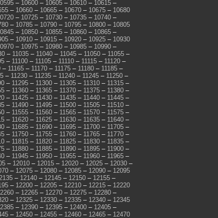
0595
–
10600
–
10605
–
10610
–
10615
–
655
–
10660
–
10665
–
10670
–
10675
–
10680
0720
–
10725
–
10730
–
10735
–
10740
–
780
–
10785
–
10790
–
10795
–
10800
–
10805
0845
–
10850
–
10855
–
10860
–
10865
–
905
–
10910
–
10915
–
10920
–
10925
–
10930
0970
–
10975
–
10980
–
10985
–
10990
–
30
–
11035
–
11040
–
11045
–
11050
–
11055
–
95
–
11100
–
11105
–
11110
–
11115
–
11120
–
0
–
11165
–
11170
–
11175
–
11180
–
11185
–
25
–
11230
–
11235
–
11240
–
11245
–
11250
–
90
–
11295
–
11300
–
11305
–
11310
–
11315
–
55
–
11360
–
11365
–
11370
–
11375
–
11380
–
20
–
11425
–
11430
–
11435
–
11440
–
11445
–
85
–
11490
–
11495
–
11500
–
11505
–
11510
–
50
–
11555
–
11560
–
11565
–
11570
–
11575
–
15
–
11620
–
11625
–
11630
–
11635
–
11640
–
80
–
11685
–
11690
–
11695
–
11700
–
11705
–
45
–
11750
–
11755
–
11760
–
11765
–
11770
–
10
–
11815
–
11820
–
11825
–
11830
–
11835
–
75
–
11880
–
11885
–
11890
–
11895
–
11900
–
40
–
11945
–
11950
–
11955
–
11960
–
11965
–
05
–
12010
–
12015
–
12020
–
12025
–
12030
–
070
–
12075
–
12080
–
12085
–
12090
–
12095
2135
–
12140
–
12145
–
12150
–
12155
–
195
–
12200
–
12205
–
12210
–
12215
–
12220
2260
–
12265
–
12270
–
12275
–
12280
–
320
–
12325
–
12330
–
12335
–
12340
–
12345
2385
–
12390
–
12395
–
12400
–
12405
–
445
–
12450
–
12455
–
12460
–
12465
–
12470