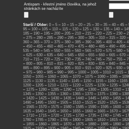
Antispam - křestní jméno člověka, na jehož
stránkách se nacházíte
Starší / Older:
0
–
5
–
10
–
15
–
20
–
25
–
30
–
35
–
40
–
45
–
95
–
100
–
105
–
110
–
115
–
120
–
125
–
130
–
135
–
140
–
14
185
–
190
–
195
–
200
–
205
–
210
–
215
–
220
–
225
–
230
–
2
–
275
–
280
–
285
–
290
–
295
–
300
–
305
–
310
–
315
–
320
360
–
365
–
370
–
375
–
380
–
385
–
390
–
395
–
400
–
405
–
4
–
450
–
455
–
460
–
465
–
470
–
475
–
480
–
485
–
490
–
495
535
–
540
–
545
–
550
–
555
–
560
–
565
–
570
–
575
–
580
–
5
–
625
–
630
–
635
–
640
–
645
–
650
–
655
–
660
–
665
–
670
710
–
715
–
720
–
725
–
730
–
735
–
740
–
745
–
750
–
755
–
7
–
800
–
805
–
810
–
815
–
820
–
825
–
830
–
835
–
840
–
845
885
–
890
–
895
–
900
–
905
–
910
–
915
–
920
–
925
–
930
–
9
–
975
–
980
–
985
–
990
–
995
–
1000
–
1005
–
1010
–
1015
–
1050
–
1055
–
1060
–
1065
–
1070
–
1075
–
1080
–
1085
–
109
1125
–
1130
–
1135
–
1140
–
1145
–
1150
–
1155
–
1160
–
1165
1200
–
1205
–
1210
–
1215
–
1220
–
1225
–
1230
–
1235
–
124
–
1275
–
1280
–
1285
–
1290
–
1295
–
1300
–
1305
–
1310
–
1
1345
–
1350
–
1355
–
1360
–
1365
–
1370
–
1375
–
1380
–
138
–
1420
–
1425
–
1430
–
1435
–
1440
–
1445
–
1450
–
1455
–
1
1490
–
1495
–
1500
–
1505
–
1510
–
1515
–
1520
–
1525
–
153
–
1565
–
1570
–
1575
–
1580
–
1585
–
1590
–
1595
–
1600
–
1
1635
–
1640
–
1645
–
1650
–
1655
–
1660
–
1665
–
1670
–
167
–
1710
–
1715
–
1720
–
1725
–
1730
–
1735
–
1740
–
1745
–
1
1780
–
1785
–
1790
–
1795
–
1800
–
1805
–
1810
–
1815
–
182
–
1855
–
1860
–
1865
–
1870
–
1875
–
1880
–
1885
–
1890
–
1
1925
–
1930
–
1935
–
1940
–
1945
–
1950
–
1955
–
1960
–
196