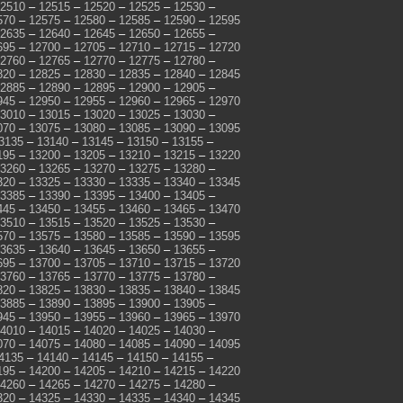
2510
–
12515
–
12520
–
12525
–
12530
–
570
–
12575
–
12580
–
12585
–
12590
–
12595
2635
–
12640
–
12645
–
12650
–
12655
–
695
–
12700
–
12705
–
12710
–
12715
–
12720
2760
–
12765
–
12770
–
12775
–
12780
–
820
–
12825
–
12830
–
12835
–
12840
–
12845
2885
–
12890
–
12895
–
12900
–
12905
–
945
–
12950
–
12955
–
12960
–
12965
–
12970
3010
–
13015
–
13020
–
13025
–
13030
–
070
–
13075
–
13080
–
13085
–
13090
–
13095
3135
–
13140
–
13145
–
13150
–
13155
–
195
–
13200
–
13205
–
13210
–
13215
–
13220
3260
–
13265
–
13270
–
13275
–
13280
–
320
–
13325
–
13330
–
13335
–
13340
–
13345
3385
–
13390
–
13395
–
13400
–
13405
–
445
–
13450
–
13455
–
13460
–
13465
–
13470
3510
–
13515
–
13520
–
13525
–
13530
–
570
–
13575
–
13580
–
13585
–
13590
–
13595
3635
–
13640
–
13645
–
13650
–
13655
–
695
–
13700
–
13705
–
13710
–
13715
–
13720
3760
–
13765
–
13770
–
13775
–
13780
–
820
–
13825
–
13830
–
13835
–
13840
–
13845
3885
–
13890
–
13895
–
13900
–
13905
–
945
–
13950
–
13955
–
13960
–
13965
–
13970
4010
–
14015
–
14020
–
14025
–
14030
–
070
–
14075
–
14080
–
14085
–
14090
–
14095
4135
–
14140
–
14145
–
14150
–
14155
–
195
–
14200
–
14205
–
14210
–
14215
–
14220
4260
–
14265
–
14270
–
14275
–
14280
–
320
–
14325
–
14330
–
14335
–
14340
–
14345