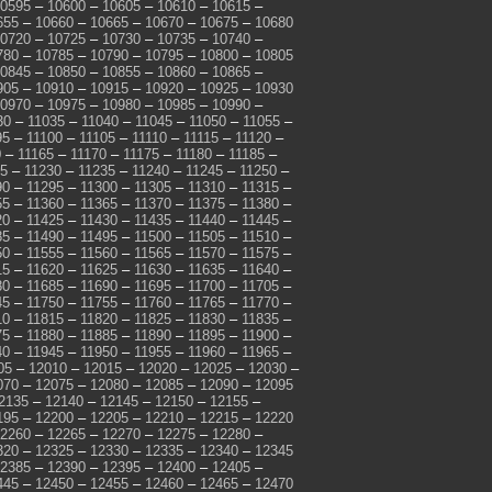
0595
–
10600
–
10605
–
10610
–
10615
–
655
–
10660
–
10665
–
10670
–
10675
–
10680
0720
–
10725
–
10730
–
10735
–
10740
–
780
–
10785
–
10790
–
10795
–
10800
–
10805
0845
–
10850
–
10855
–
10860
–
10865
–
905
–
10910
–
10915
–
10920
–
10925
–
10930
0970
–
10975
–
10980
–
10985
–
10990
–
30
–
11035
–
11040
–
11045
–
11050
–
11055
–
95
–
11100
–
11105
–
11110
–
11115
–
11120
–
0
–
11165
–
11170
–
11175
–
11180
–
11185
–
25
–
11230
–
11235
–
11240
–
11245
–
11250
–
90
–
11295
–
11300
–
11305
–
11310
–
11315
–
55
–
11360
–
11365
–
11370
–
11375
–
11380
–
20
–
11425
–
11430
–
11435
–
11440
–
11445
–
85
–
11490
–
11495
–
11500
–
11505
–
11510
–
50
–
11555
–
11560
–
11565
–
11570
–
11575
–
15
–
11620
–
11625
–
11630
–
11635
–
11640
–
80
–
11685
–
11690
–
11695
–
11700
–
11705
–
45
–
11750
–
11755
–
11760
–
11765
–
11770
–
10
–
11815
–
11820
–
11825
–
11830
–
11835
–
75
–
11880
–
11885
–
11890
–
11895
–
11900
–
40
–
11945
–
11950
–
11955
–
11960
–
11965
–
05
–
12010
–
12015
–
12020
–
12025
–
12030
–
070
–
12075
–
12080
–
12085
–
12090
–
12095
2135
–
12140
–
12145
–
12150
–
12155
–
195
–
12200
–
12205
–
12210
–
12215
–
12220
2260
–
12265
–
12270
–
12275
–
12280
–
320
–
12325
–
12330
–
12335
–
12340
–
12345
2385
–
12390
–
12395
–
12400
–
12405
–
445
–
12450
–
12455
–
12460
–
12465
–
12470