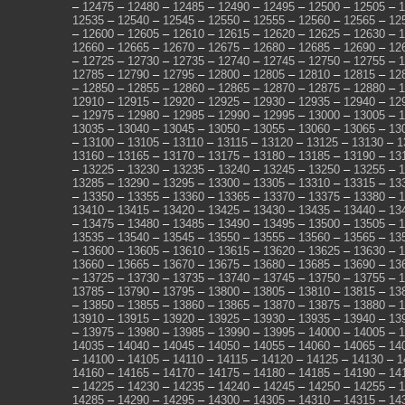
–
12475
–
12480
–
12485
–
12490
–
12495
–
12500
–
12505
–
1
12535
–
12540
–
12545
–
12550
–
12555
–
12560
–
12565
–
12
–
12600
–
12605
–
12610
–
12615
–
12620
–
12625
–
12630
–
1
12660
–
12665
–
12670
–
12675
–
12680
–
12685
–
12690
–
12
–
12725
–
12730
–
12735
–
12740
–
12745
–
12750
–
12755
–
1
12785
–
12790
–
12795
–
12800
–
12805
–
12810
–
12815
–
12
–
12850
–
12855
–
12860
–
12865
–
12870
–
12875
–
12880
–
1
12910
–
12915
–
12920
–
12925
–
12930
–
12935
–
12940
–
12
–
12975
–
12980
–
12985
–
12990
–
12995
–
13000
–
13005
–
1
13035
–
13040
–
13045
–
13050
–
13055
–
13060
–
13065
–
13
–
13100
–
13105
–
13110
–
13115
–
13120
–
13125
–
13130
–
1
13160
–
13165
–
13170
–
13175
–
13180
–
13185
–
13190
–
13
–
13225
–
13230
–
13235
–
13240
–
13245
–
13250
–
13255
–
1
13285
–
13290
–
13295
–
13300
–
13305
–
13310
–
13315
–
13
–
13350
–
13355
–
13360
–
13365
–
13370
–
13375
–
13380
–
1
13410
–
13415
–
13420
–
13425
–
13430
–
13435
–
13440
–
13
–
13475
–
13480
–
13485
–
13490
–
13495
–
13500
–
13505
–
1
13535
–
13540
–
13545
–
13550
–
13555
–
13560
–
13565
–
13
–
13600
–
13605
–
13610
–
13615
–
13620
–
13625
–
13630
–
1
13660
–
13665
–
13670
–
13675
–
13680
–
13685
–
13690
–
13
–
13725
–
13730
–
13735
–
13740
–
13745
–
13750
–
13755
–
1
13785
–
13790
–
13795
–
13800
–
13805
–
13810
–
13815
–
13
–
13850
–
13855
–
13860
–
13865
–
13870
–
13875
–
13880
–
1
13910
–
13915
–
13920
–
13925
–
13930
–
13935
–
13940
–
13
–
13975
–
13980
–
13985
–
13990
–
13995
–
14000
–
14005
–
1
14035
–
14040
–
14045
–
14050
–
14055
–
14060
–
14065
–
14
–
14100
–
14105
–
14110
–
14115
–
14120
–
14125
–
14130
–
1
14160
–
14165
–
14170
–
14175
–
14180
–
14185
–
14190
–
14
–
14225
–
14230
–
14235
–
14240
–
14245
–
14250
–
14255
–
1
14285
–
14290
–
14295
–
14300
–
14305
–
14310
–
14315
–
14