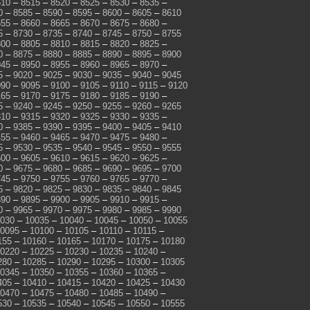
510
–
8515
–
8520
–
8525
–
8530
–
8535
–
0
–
8585
–
8590
–
8595
–
8600
–
8605
–
8610
655
–
8660
–
8665
–
8670
–
8675
–
8680
–
5
–
8730
–
8735
–
8740
–
8745
–
8750
–
8755
800
–
8805
–
8810
–
8815
–
8820
–
8825
–
0
–
8875
–
8880
–
8885
–
8890
–
8895
–
8900
945
–
8950
–
8955
–
8960
–
8965
–
8970
–
5
–
9020
–
9025
–
9030
–
9035
–
9040
–
9045
090
–
9095
–
9100
–
9105
–
9110
–
9115
–
9120
165
–
9170
–
9175
–
9180
–
9185
–
9190
–
5
–
9240
–
9245
–
9250
–
9255
–
9260
–
9265
310
–
9315
–
9320
–
9325
–
9330
–
9335
–
0
–
9385
–
9390
–
9395
–
9400
–
9405
–
9410
455
–
9460
–
9465
–
9470
–
9475
–
9480
–
5
–
9530
–
9535
–
9540
–
9545
–
9550
–
9555
600
–
9605
–
9610
–
9615
–
9620
–
9625
–
0
–
9675
–
9680
–
9685
–
9690
–
9695
–
9700
745
–
9750
–
9755
–
9760
–
9765
–
9770
–
5
–
9820
–
9825
–
9830
–
9835
–
9840
–
9845
890
–
9895
–
9900
–
9905
–
9910
–
9915
–
0
–
9965
–
9970
–
9975
–
9980
–
9985
–
9990
030
–
10035
–
10040
–
10045
–
10050
–
10055
0095
–
10100
–
10105
–
10110
–
10115
–
155
–
10160
–
10165
–
10170
–
10175
–
10180
0220
–
10225
–
10230
–
10235
–
10240
–
280
–
10285
–
10290
–
10295
–
10300
–
10305
0345
–
10350
–
10355
–
10360
–
10365
–
405
–
10410
–
10415
–
10420
–
10425
–
10430
0470
–
10475
–
10480
–
10485
–
10490
–
530
–
10535
–
10540
–
10545
–
10550
–
10555