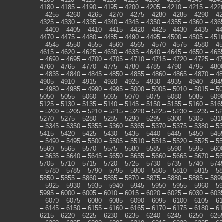
4180
–
4185
–
4190
–
4195
–
4200
–
4205
–
4210
–
4215
–
422
–
4255
–
4260
–
4265
–
4270
–
4275
–
4280
–
4285
–
4290
–
4
4325
–
4330
–
4335
–
4340
–
4345
–
4350
–
4355
–
4360
–
436
–
4400
–
4405
–
4410
–
4415
–
4420
–
4425
–
4430
–
4435
–
4
4470
–
4475
–
4480
–
4485
–
4490
–
4495
–
4500
–
4505
–
451
–
4545
–
4550
–
4555
–
4560
–
4565
–
4570
–
4575
–
4580
–
4
4615
–
4620
–
4625
–
4630
–
4635
–
4640
–
4645
–
4650
–
465
–
4690
–
4695
–
4700
–
4705
–
4710
–
4715
–
4720
–
4725
–
4
4760
–
4765
–
4770
–
4775
–
4780
–
4785
–
4790
–
4795
–
480
–
4835
–
4840
–
4845
–
4850
–
4855
–
4860
–
4865
–
4870
–
4
4905
–
4910
–
4915
–
4920
–
4925
–
4930
–
4935
–
4940
–
494
–
4980
–
4985
–
4990
–
4995
–
5000
–
5005
–
5010
–
5015
–
5
5050
–
5055
–
5060
–
5065
–
5070
–
5075
–
5080
–
5085
–
509
5125
–
5130
–
5135
–
5140
–
5145
–
5150
–
5155
–
5160
–
516
–
5200
–
5205
–
5210
–
5215
–
5220
–
5225
–
5230
–
5235
–
5
5270
–
5275
–
5280
–
5285
–
5290
–
5295
–
5300
–
5305
–
531
–
5345
–
5350
–
5355
–
5360
–
5365
–
5370
–
5375
–
5380
–
5
5415
–
5420
–
5425
–
5430
–
5435
–
5440
–
5445
–
5450
–
545
–
5490
–
5495
–
5500
–
5505
–
5510
–
5515
–
5520
–
5525
–
5
5560
–
5565
–
5570
–
5575
–
5580
–
5585
–
5590
–
5595
–
560
–
5635
–
5640
–
5645
–
5650
–
5655
–
5660
–
5665
–
5670
–
5
5705
–
5710
–
5715
–
5720
–
5725
–
5730
–
5735
–
5740
–
574
–
5780
–
5785
–
5790
–
5795
–
5800
–
5805
–
5810
–
5815
–
5
5850
–
5855
–
5860
–
5865
–
5870
–
5875
–
5880
–
5885
–
589
–
5925
–
5930
–
5935
–
5940
–
5945
–
5950
–
5955
–
5960
–
5
5995
–
6000
–
6005
–
6010
–
6015
–
6020
–
6025
–
6030
–
603
–
6070
–
6075
–
6080
–
6085
–
6090
–
6095
–
6100
–
6105
–
6
–
6145
–
6150
–
6155
–
6160
–
6165
–
6170
–
6175
–
6180
–
6
6215
–
6220
–
6225
–
6230
–
6235
–
6240
–
6245
–
6250
–
625