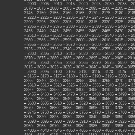
–
2000
–
2005
–
2010
–
2015
–
2020
–
2025
–
2030
–
2035
–
2
2070
–
2075
–
2080
–
2085
–
2090
–
2095
–
2100
–
2105
–
211
2145
–
2150
–
2155
–
2160
–
2165
–
2170
–
2175
–
2180
–
218
–
2220
–
2225
–
2230
–
2235
–
2240
–
2245
–
2250
–
2255
–
2
2290
–
2295
–
2300
–
2305
–
2310
–
2315
–
2320
–
2325
–
233
–
2365
–
2370
–
2375
–
2380
–
2385
–
2390
–
2395
–
2400
–
2
2435
–
2440
–
2445
–
2450
–
2455
–
2460
–
2465
–
2470
–
247
–
2510
–
2515
–
2520
–
2525
–
2530
–
2535
–
2540
–
2545
–
2
2580
–
2585
–
2590
–
2595
–
2600
–
2605
–
2610
–
2615
–
262
–
2655
–
2660
–
2665
–
2670
–
2675
–
2680
–
2685
–
2690
–
2
2725
–
2730
–
2735
–
2740
–
2745
–
2750
–
2755
–
2760
–
276
–
2800
–
2805
–
2810
–
2815
–
2820
–
2825
–
2830
–
2835
–
2
2870
–
2875
–
2880
–
2885
–
2890
–
2895
–
2900
–
2905
–
291
–
2945
–
2950
–
2955
–
2960
–
2965
–
2970
–
2975
–
2980
–
2
3015
–
3020
–
3025
–
3030
–
3035
–
3040
–
3045
–
3050
–
305
–
3090
–
3095
–
3100
–
3105
–
3110
–
3115
–
3120
–
3125
–
31
–
3165
–
3170
–
3175
–
3180
–
3185
–
3190
–
3195
–
3200
–
3
3235
–
3240
–
3245
–
3250
–
3255
–
3260
–
3265
–
3270
–
327
–
3310
–
3315
–
3320
–
3325
–
3330
–
3335
–
3340
–
3345
–
3
3380
–
3385
–
3390
–
3395
–
3400
–
3405
–
3410
–
3415
–
342
–
3455
–
3460
–
3465
–
3470
–
3475
–
3480
–
3485
–
3490
–
3
3525
–
3530
–
3535
–
3540
–
3545
–
3550
–
3555
–
3560
–
356
–
3600
–
3605
–
3610
–
3615
–
3620
–
3625
–
3630
–
3635
–
3
3670
–
3675
–
3680
–
3685
–
3690
–
3695
–
3700
–
3705
–
371
–
3745
–
3750
–
3755
–
3760
–
3765
–
3770
–
3775
–
3780
–
3
3815
–
3820
–
3825
–
3830
–
3835
–
3840
–
3845
–
3850
–
385
–
3890
–
3895
–
3900
–
3905
–
3910
–
3915
–
3920
–
3925
–
3
3960
–
3965
–
3970
–
3975
–
3980
–
3985
–
3990
–
3995
–
400
–
4035
–
4040
–
4045
–
4050
–
4055
–
4060
–
4065
–
4070
–
4
4105
–
4110
–
4115
–
4120
–
4125
–
4130
–
4135
–
4140
–
414