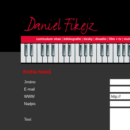
curriculum vitae
|
bibliografie
|
desky
|
divadlo
|
film + tv
|
mul
Kniha hostů
Jméno
E-mail
WWW
Nadpis
Text