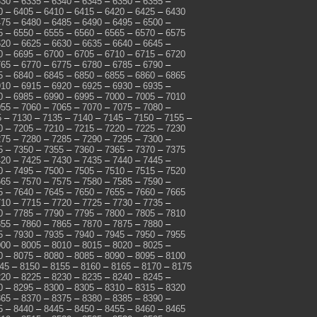
330
–
6335
–
6340
–
6345
–
6350
–
6355
–
0
–
6405
–
6410
–
6415
–
6420
–
6425
–
6430
475
–
6480
–
6485
–
6490
–
6495
–
6500
–
5
–
6550
–
6555
–
6560
–
6565
–
6570
–
6575
620
–
6625
–
6630
–
6635
–
6640
–
6645
–
0
–
6695
–
6700
–
6705
–
6710
–
6715
–
6720
765
–
6770
–
6775
–
6780
–
6785
–
6790
–
5
–
6840
–
6845
–
6850
–
6855
–
6860
–
6865
910
–
6915
–
6920
–
6925
–
6930
–
6935
–
0
–
6985
–
6990
–
6995
–
7000
–
7005
–
7010
055
–
7060
–
7065
–
7070
–
7075
–
7080
–
5
–
7130
–
7135
–
7140
–
7145
–
7150
–
7155
–
0
–
7205
–
7210
–
7215
–
7220
–
7225
–
7230
275
–
7280
–
7285
–
7290
–
7295
–
7300
–
5
–
7350
–
7355
–
7360
–
7365
–
7370
–
7375
420
–
7425
–
7430
–
7435
–
7440
–
7445
–
0
–
7495
–
7500
–
7505
–
7510
–
7515
–
7520
565
–
7570
–
7575
–
7580
–
7585
–
7590
–
5
–
7640
–
7645
–
7650
–
7655
–
7660
–
7665
710
–
7715
–
7720
–
7725
–
7730
–
7735
–
0
–
7785
–
7790
–
7795
–
7800
–
7805
–
7810
855
–
7860
–
7865
–
7870
–
7875
–
7880
–
5
–
7930
–
7935
–
7940
–
7945
–
7950
–
7955
000
–
8005
–
8010
–
8015
–
8020
–
8025
–
0
–
8075
–
8080
–
8085
–
8090
–
8095
–
8100
45
–
8150
–
8155
–
8160
–
8165
–
8170
–
8175
220
–
8225
–
8230
–
8235
–
8240
–
8245
–
0
–
8295
–
8300
–
8305
–
8310
–
8315
–
8320
365
–
8370
–
8375
–
8380
–
8385
–
8390
–
5
–
8440
–
8445
–
8450
–
8455
–
8460
–
8465