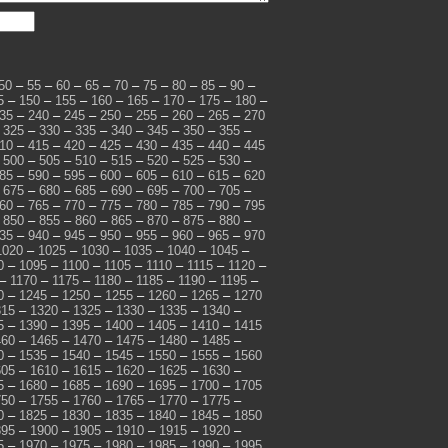
50
–
55
–
60
–
65
–
70
–
75
–
80
–
85
–
90
–
5
–
150
–
155
–
160
–
165
–
170
–
175
–
180
–
35
–
240
–
245
–
250
–
255
–
260
–
265
–
270
–
325
–
330
–
335
–
340
–
345
–
350
–
355
–
10
–
415
–
420
–
425
–
430
–
435
–
440
–
445
–
500
–
505
–
510
–
515
–
520
–
525
–
530
–
85
–
590
–
595
–
600
–
605
–
610
–
615
–
620
–
675
–
680
–
685
–
690
–
695
–
700
–
705
–
60
–
765
–
770
–
775
–
780
–
785
–
790
–
795
–
850
–
855
–
860
–
865
–
870
–
875
–
880
–
35
–
940
–
945
–
950
–
955
–
960
–
965
–
970
1020
–
1025
–
1030
–
1035
–
1040
–
1045
–
0
–
1095
–
1100
–
1105
–
1110
–
1115
–
1120
–
–
1170
–
1175
–
1180
–
1185
–
1190
–
1195
–
0
–
1245
–
1250
–
1255
–
1260
–
1265
–
1270
315
–
1320
–
1325
–
1330
–
1335
–
1340
–
5
–
1390
–
1395
–
1400
–
1405
–
1410
–
1415
460
–
1465
–
1470
–
1475
–
1480
–
1485
–
0
–
1535
–
1540
–
1545
–
1550
–
1555
–
1560
605
–
1610
–
1615
–
1620
–
1625
–
1630
–
5
–
1680
–
1685
–
1690
–
1695
–
1700
–
1705
750
–
1755
–
1760
–
1765
–
1770
–
1775
–
0
–
1825
–
1830
–
1835
–
1840
–
1845
–
1850
895
–
1900
–
1905
–
1910
–
1915
–
1920
–
5
–
1970
–
1975
–
1980
–
1985
–
1990
–
1995