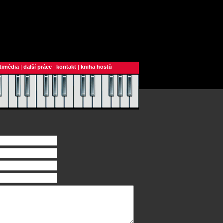
timédia
|
další práce
|
kontakt
|
kniha hostů