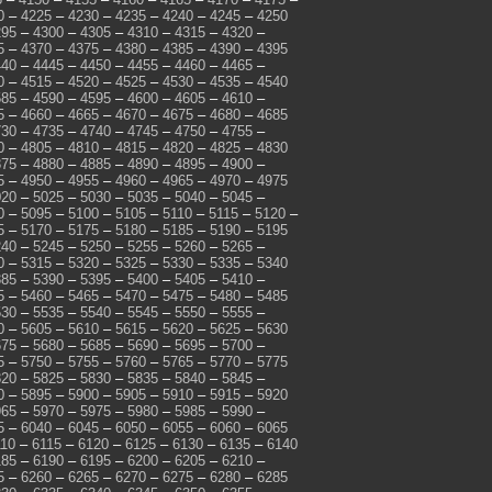
0
–
4225
–
4230
–
4235
–
4240
–
4245
–
4250
295
–
4300
–
4305
–
4310
–
4315
–
4320
–
5
–
4370
–
4375
–
4380
–
4385
–
4390
–
4395
440
–
4445
–
4450
–
4455
–
4460
–
4465
–
0
–
4515
–
4520
–
4525
–
4530
–
4535
–
4540
585
–
4590
–
4595
–
4600
–
4605
–
4610
–
5
–
4660
–
4665
–
4670
–
4675
–
4680
–
4685
730
–
4735
–
4740
–
4745
–
4750
–
4755
–
0
–
4805
–
4810
–
4815
–
4820
–
4825
–
4830
875
–
4880
–
4885
–
4890
–
4895
–
4900
–
5
–
4950
–
4955
–
4960
–
4965
–
4970
–
4975
020
–
5025
–
5030
–
5035
–
5040
–
5045
–
0
–
5095
–
5100
–
5105
–
5110
–
5115
–
5120
–
5
–
5170
–
5175
–
5180
–
5185
–
5190
–
5195
240
–
5245
–
5250
–
5255
–
5260
–
5265
–
0
–
5315
–
5320
–
5325
–
5330
–
5335
–
5340
385
–
5390
–
5395
–
5400
–
5405
–
5410
–
5
–
5460
–
5465
–
5470
–
5475
–
5480
–
5485
530
–
5535
–
5540
–
5545
–
5550
–
5555
–
0
–
5605
–
5610
–
5615
–
5620
–
5625
–
5630
675
–
5680
–
5685
–
5690
–
5695
–
5700
–
5
–
5750
–
5755
–
5760
–
5765
–
5770
–
5775
820
–
5825
–
5830
–
5835
–
5840
–
5845
–
0
–
5895
–
5900
–
5905
–
5910
–
5915
–
5920
965
–
5970
–
5975
–
5980
–
5985
–
5990
–
5
–
6040
–
6045
–
6050
–
6055
–
6060
–
6065
110
–
6115
–
6120
–
6125
–
6130
–
6135
–
6140
185
–
6190
–
6195
–
6200
–
6205
–
6210
–
5
–
6260
–
6265
–
6270
–
6275
–
6280
–
6285