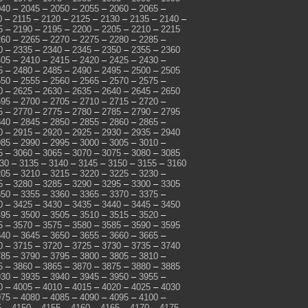
040
–
2045
–
2050
–
2055
–
2060
–
2065
–
0
–
2115
–
2120
–
2125
–
2130
–
2135
–
2140
–
5
–
2190
–
2195
–
2200
–
2205
–
2210
–
2215
260
–
2265
–
2270
–
2275
–
2280
–
2285
–
0
–
2335
–
2340
–
2345
–
2350
–
2355
–
2360
405
–
2410
–
2415
–
2420
–
2425
–
2430
–
5
–
2480
–
2485
–
2490
–
2495
–
2500
–
2505
550
–
2555
–
2560
–
2565
–
2570
–
2575
–
0
–
2625
–
2630
–
2635
–
2640
–
2645
–
2650
695
–
2700
–
2705
–
2710
–
2715
–
2720
–
5
–
2770
–
2775
–
2780
–
2785
–
2790
–
2795
840
–
2845
–
2850
–
2855
–
2860
–
2865
–
0
–
2915
–
2920
–
2925
–
2930
–
2935
–
2940
985
–
2990
–
2995
–
3000
–
3005
–
3010
–
5
–
3060
–
3065
–
3070
–
3075
–
3080
–
3085
30
–
3135
–
3140
–
3145
–
3150
–
3155
–
3160
205
–
3210
–
3215
–
3220
–
3225
–
3230
–
5
–
3280
–
3285
–
3290
–
3295
–
3300
–
3305
350
–
3355
–
3360
–
3365
–
3370
–
3375
–
0
–
3425
–
3430
–
3435
–
3440
–
3445
–
3450
495
–
3500
–
3505
–
3510
–
3515
–
3520
–
5
–
3570
–
3575
–
3580
–
3585
–
3590
–
3595
640
–
3645
–
3650
–
3655
–
3660
–
3665
–
0
–
3715
–
3720
–
3725
–
3730
–
3735
–
3740
785
–
3790
–
3795
–
3800
–
3805
–
3810
–
5
–
3860
–
3865
–
3870
–
3875
–
3880
–
3885
930
–
3935
–
3940
–
3945
–
3950
–
3955
–
0
–
4005
–
4010
–
4015
–
4020
–
4025
–
4030
075
–
4080
–
4085
–
4090
–
4095
–
4100
–
5
–
4150
–
4155
–
4160
–
4165
–
4170
–
4175
–