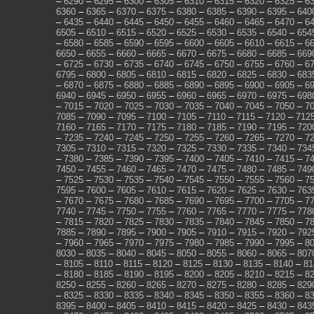
–
6290
–
6295
–
6300
–
6305
–
6310
–
6315
–
6320
–
6325
–
6
6360
–
6365
–
6370
–
6375
–
6380
–
6385
–
6390
–
6395
–
640
–
6435
–
6440
–
6445
–
6450
–
6455
–
6460
–
6465
–
6470
–
6
6505
–
6510
–
6515
–
6520
–
6525
–
6530
–
6535
–
6540
–
654
–
6580
–
6585
–
6590
–
6595
–
6600
–
6605
–
6610
–
6615
–
6
6650
–
6655
–
6660
–
6665
–
6670
–
6675
–
6680
–
6685
–
669
–
6725
–
6730
–
6735
–
6740
–
6745
–
6750
–
6755
–
6760
–
6
6795
–
6800
–
6805
–
6810
–
6815
–
6820
–
6825
–
6830
–
683
–
6870
–
6875
–
6880
–
6885
–
6890
–
6895
–
6900
–
6905
–
6
6940
–
6945
–
6950
–
6955
–
6960
–
6965
–
6970
–
6975
–
698
–
7015
–
7020
–
7025
–
7030
–
7035
–
7040
–
7045
–
7050
–
7
7085
–
7090
–
7095
–
7100
–
7105
–
7110
–
7115
–
7120
–
712
7160
–
7165
–
7170
–
7175
–
7180
–
7185
–
7190
–
7195
–
720
–
7235
–
7240
–
7245
–
7250
–
7255
–
7260
–
7265
–
7270
–
7
7305
–
7310
–
7315
–
7320
–
7325
–
7330
–
7335
–
7340
–
734
–
7380
–
7385
–
7390
–
7395
–
7400
–
7405
–
7410
–
7415
–
7
7450
–
7455
–
7460
–
7465
–
7470
–
7475
–
7480
–
7485
–
749
–
7525
–
7530
–
7535
–
7540
–
7545
–
7550
–
7555
–
7560
–
7
7595
–
7600
–
7605
–
7610
–
7615
–
7620
–
7625
–
7630
–
763
–
7670
–
7675
–
7680
–
7685
–
7690
–
7695
–
7700
–
7705
–
7
7740
–
7745
–
7750
–
7755
–
7760
–
7765
–
7770
–
7775
–
778
–
7815
–
7820
–
7825
–
7830
–
7835
–
7840
–
7845
–
7850
–
7
7885
–
7890
–
7895
–
7900
–
7905
–
7910
–
7915
–
7920
–
792
–
7960
–
7965
–
7970
–
7975
–
7980
–
7985
–
7990
–
7995
–
8
8030
–
8035
–
8040
–
8045
–
8050
–
8055
–
8060
–
8065
–
807
–
8105
–
8110
–
8115
–
8120
–
8125
–
8130
–
8135
–
8140
–
81
–
8180
–
8185
–
8190
–
8195
–
8200
–
8205
–
8210
–
8215
–
8
8250
–
8255
–
8260
–
8265
–
8270
–
8275
–
8280
–
8285
–
829
–
8325
–
8330
–
8335
–
8340
–
8345
–
8350
–
8355
–
8360
–
8
8395
–
8400
–
8405
–
8410
–
8415
–
8420
–
8425
–
8430
–
843