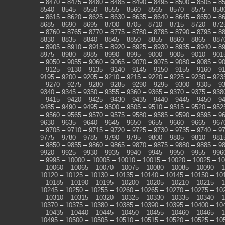
–
8470
–
8475
–
8480
–
8485
–
8490
–
8495
–
8500
–
8505
–
8
8540
–
8545
–
8550
–
8555
–
8560
–
8565
–
8570
–
8575
–
858
–
8615
–
8620
–
8625
–
8630
–
8635
–
8640
–
8645
–
8650
–
8
8685
–
8690
–
8695
–
8700
–
8705
–
8710
–
8715
–
8720
–
872
–
8760
–
8765
–
8770
–
8775
–
8780
–
8785
–
8790
–
8795
–
8
8830
–
8835
–
8840
–
8845
–
8850
–
8855
–
8860
–
8865
–
887
–
8905
–
8910
–
8915
–
8920
–
8925
–
8930
–
8935
–
8940
–
8
8975
–
8980
–
8985
–
8990
–
8995
–
9000
–
9005
–
9010
–
901
–
9050
–
9055
–
9060
–
9065
–
9070
–
9075
–
9080
–
9085
–
9
–
9125
–
9130
–
9135
–
9140
–
9145
–
9150
–
9155
–
9160
–
9
9195
–
9200
–
9205
–
9210
–
9215
–
9220
–
9225
–
9230
–
923
–
9270
–
9275
–
9280
–
9285
–
9290
–
9295
–
9300
–
9305
–
9
9340
–
9345
–
9350
–
9355
–
9360
–
9365
–
9370
–
9375
–
938
–
9415
–
9420
–
9425
–
9430
–
9435
–
9440
–
9445
–
9450
–
9
9485
–
9490
–
9495
–
9500
–
9505
–
9510
–
9515
–
9520
–
952
–
9560
–
9565
–
9570
–
9575
–
9580
–
9585
–
9590
–
9595
–
9
9630
–
9635
–
9640
–
9645
–
9650
–
9655
–
9660
–
9665
–
967
–
9705
–
9710
–
9715
–
9720
–
9725
–
9730
–
9735
–
9740
–
9
9775
–
9780
–
9785
–
9790
–
9795
–
9800
–
9805
–
9810
–
981
–
9850
–
9855
–
9860
–
9865
–
9870
–
9875
–
9880
–
9885
–
9
9920
–
9925
–
9930
–
9935
–
9940
–
9945
–
9950
–
9955
–
996
–
9995
–
10000
–
10005
–
10010
–
10015
–
10020
–
10025
–
10
–
10060
–
10065
–
10070
–
10075
–
10080
–
10085
–
10090
–
1
10120
–
10125
–
10130
–
10135
–
10140
–
10145
–
10150
–
10
–
10185
–
10190
–
10195
–
10200
–
10205
–
10210
–
10215
–
1
10245
–
10250
–
10255
–
10260
–
10265
–
10270
–
10275
–
10
–
10310
–
10315
–
10320
–
10325
–
10330
–
10335
–
10340
–
1
10370
–
10375
–
10380
–
10385
–
10390
–
10395
–
10400
–
10
–
10435
–
10440
–
10445
–
10450
–
10455
–
10460
–
10465
–
1
10495
–
10500
–
10505
–
10510
–
10515
–
10520
–
10525
–
10