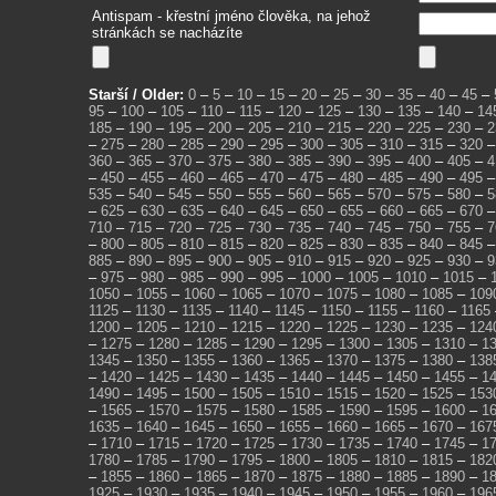
Antispam - křestní jméno člověka, na jehož
stránkách se nacházíte
Starší / Older:
0
–
5
–
10
–
15
–
20
–
25
–
30
–
35
–
40
–
45
–
95
–
100
–
105
–
110
–
115
–
120
–
125
–
130
–
135
–
140
–
14
185
–
190
–
195
–
200
–
205
–
210
–
215
–
220
–
225
–
230
–
2
–
275
–
280
–
285
–
290
–
295
–
300
–
305
–
310
–
315
–
320
360
–
365
–
370
–
375
–
380
–
385
–
390
–
395
–
400
–
405
–
4
–
450
–
455
–
460
–
465
–
470
–
475
–
480
–
485
–
490
–
495
535
–
540
–
545
–
550
–
555
–
560
–
565
–
570
–
575
–
580
–
5
–
625
–
630
–
635
–
640
–
645
–
650
–
655
–
660
–
665
–
670
710
–
715
–
720
–
725
–
730
–
735
–
740
–
745
–
750
–
755
–
7
–
800
–
805
–
810
–
815
–
820
–
825
–
830
–
835
–
840
–
845
885
–
890
–
895
–
900
–
905
–
910
–
915
–
920
–
925
–
930
–
9
–
975
–
980
–
985
–
990
–
995
–
1000
–
1005
–
1010
–
1015
–
1050
–
1055
–
1060
–
1065
–
1070
–
1075
–
1080
–
1085
–
109
1125
–
1130
–
1135
–
1140
–
1145
–
1150
–
1155
–
1160
–
1165
1200
–
1205
–
1210
–
1215
–
1220
–
1225
–
1230
–
1235
–
124
–
1275
–
1280
–
1285
–
1290
–
1295
–
1300
–
1305
–
1310
–
1
1345
–
1350
–
1355
–
1360
–
1365
–
1370
–
1375
–
1380
–
138
–
1420
–
1425
–
1430
–
1435
–
1440
–
1445
–
1450
–
1455
–
1
1490
–
1495
–
1500
–
1505
–
1510
–
1515
–
1520
–
1525
–
153
–
1565
–
1570
–
1575
–
1580
–
1585
–
1590
–
1595
–
1600
–
1
1635
–
1640
–
1645
–
1650
–
1655
–
1660
–
1665
–
1670
–
167
–
1710
–
1715
–
1720
–
1725
–
1730
–
1735
–
1740
–
1745
–
1
1780
–
1785
–
1790
–
1795
–
1800
–
1805
–
1810
–
1815
–
182
–
1855
–
1860
–
1865
–
1870
–
1875
–
1880
–
1885
–
1890
–
1
1925
–
1930
–
1935
–
1940
–
1945
–
1950
–
1955
–
1960
–
196