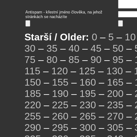
Antispam - křestní jméno člověka, na jehož
stránkách se nacházíte
Starší / Older:
0
–
5
–
10
30
–
35
–
40
–
45
–
50
–
75
–
80
–
85
–
90
–
95
–
115
–
120
–
125
–
130
–
150
–
155
–
160
–
165
–
185
–
190
–
195
–
200
–
220
–
225
–
230
–
235
–
255
–
260
–
265
–
270
–
290
–
295
–
300
–
305
–