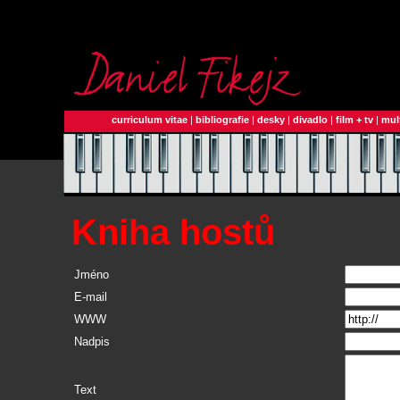
curriculum vitae
|
bibliografie
|
desky
|
divadlo
|
film + tv
|
mul
Kniha hostů
Jméno
E-mail
WWW
Nadpis
Text