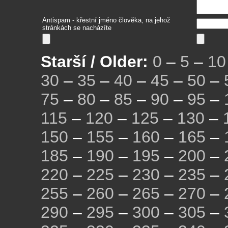
Antispam - křestní jméno člověka, na jehož
stránkách se nacházíte
Starší / Older:
0
–
5
–
10
30
–
35
–
40
–
45
–
50
–
75
–
80
–
85
–
90
–
95
–
115
–
120
–
125
–
130
–
150
–
155
–
160
–
165
–
185
–
190
–
195
–
200
–
220
–
225
–
230
–
235
–
255
–
260
–
265
–
270
–
290
–
295
–
300
–
305
–