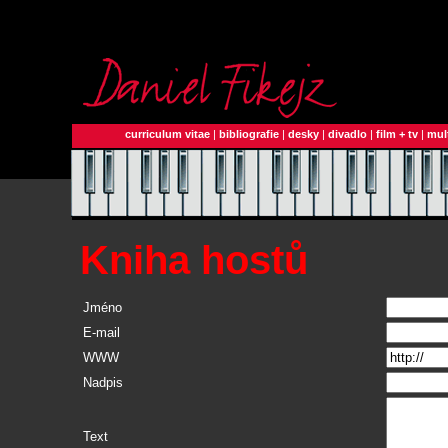
curriculum vitae
|
bibliografie
|
desky
|
divadlo
|
film + tv
|
mul
Kniha hostů
Jméno
E-mail
WWW
Nadpis
Text