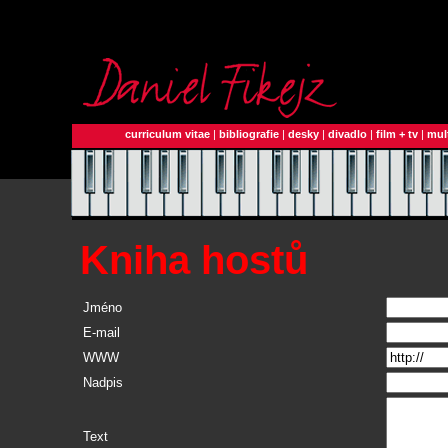
curriculum vitae
|
bibliografie
|
desky
|
divadlo
|
film + tv
|
mul
Kniha hostů
Jméno
E-mail
WWW
Nadpis
Text