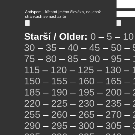
Antispam - křestní jméno člověka, na jehož
stránkách se nacházíte
Starší / Older:
0
–
5
–
10
30
–
35
–
40
–
45
–
50
–
75
–
80
–
85
–
90
–
95
–
115
–
120
–
125
–
130
–
150
–
155
–
160
–
165
–
185
–
190
–
195
–
200
–
220
–
225
–
230
–
235
–
255
–
260
–
265
–
270
–
290
–
295
–
300
–
305
–