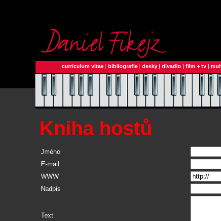
curriculum vitae
|
bibliografie
|
desky
|
divadlo
|
film + tv
|
mul
Kniha hostů
Jméno
E-mail
WWW
Nadpis
Text