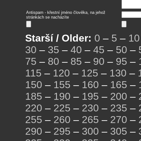
Antispam - křestní jméno člověka, na jehož
stránkách se nacházíte
Starší / Older:
0
–
5
–
10
30
–
35
–
40
–
45
–
50
–
75
–
80
–
85
–
90
–
95
–
115
–
120
–
125
–
130
–
150
–
155
–
160
–
165
–
185
–
190
–
195
–
200
–
220
–
225
–
230
–
235
–
255
–
260
–
265
–
270
–
290
–
295
–
300
–
305
–