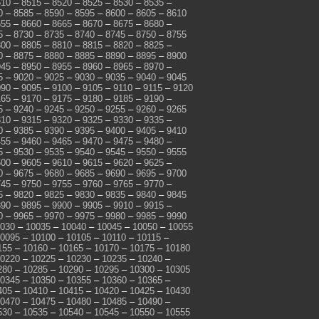
510
–
8515
–
8520
–
8525
–
8530
–
8535
–
0
–
8585
–
8590
–
8595
–
8600
–
8605
–
8610
655
–
8660
–
8665
–
8670
–
8675
–
8680
–
5
–
8730
–
8735
–
8740
–
8745
–
8750
–
8755
800
–
8805
–
8810
–
8815
–
8820
–
8825
–
0
–
8875
–
8880
–
8885
–
8890
–
8895
–
8900
945
–
8950
–
8955
–
8960
–
8965
–
8970
–
5
–
9020
–
9025
–
9030
–
9035
–
9040
–
9045
090
–
9095
–
9100
–
9105
–
9110
–
9115
–
9120
165
–
9170
–
9175
–
9180
–
9185
–
9190
–
5
–
9240
–
9245
–
9250
–
9255
–
9260
–
9265
310
–
9315
–
9320
–
9325
–
9330
–
9335
–
0
–
9385
–
9390
–
9395
–
9400
–
9405
–
9410
455
–
9460
–
9465
–
9470
–
9475
–
9480
–
5
–
9530
–
9535
–
9540
–
9545
–
9550
–
9555
600
–
9605
–
9610
–
9615
–
9620
–
9625
–
0
–
9675
–
9680
–
9685
–
9690
–
9695
–
9700
745
–
9750
–
9755
–
9760
–
9765
–
9770
–
5
–
9820
–
9825
–
9830
–
9835
–
9840
–
9845
890
–
9895
–
9900
–
9905
–
9910
–
9915
–
0
–
9965
–
9970
–
9975
–
9980
–
9985
–
9990
030
–
10035
–
10040
–
10045
–
10050
–
10055
0095
–
10100
–
10105
–
10110
–
10115
–
155
–
10160
–
10165
–
10170
–
10175
–
10180
0220
–
10225
–
10230
–
10235
–
10240
–
280
–
10285
–
10290
–
10295
–
10300
–
10305
0345
–
10350
–
10355
–
10360
–
10365
–
405
–
10410
–
10415
–
10420
–
10425
–
10430
0470
–
10475
–
10480
–
10485
–
10490
–
530
–
10535
–
10540
–
10545
–
10550
–
10555