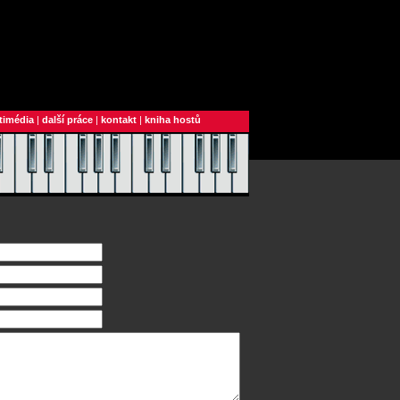
timédia
|
další práce
|
kontakt
|
kniha hostů