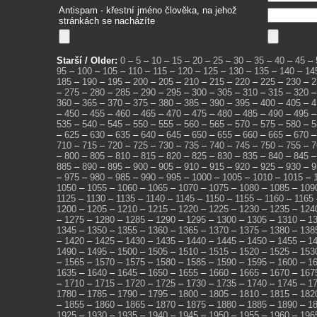
Antispam - křestní jméno člověka, na jehož
stránkách se nacházíte
Starší / Older:
0
–
5
–
10
–
15
–
20
–
25
–
30
–
35
–
40
–
45
–
95
–
100
–
105
–
110
–
115
–
120
–
125
–
130
–
135
–
140
–
14
185
–
190
–
195
–
200
–
205
–
210
–
215
–
220
–
225
–
230
–
2
–
275
–
280
–
285
–
290
–
295
–
300
–
305
–
310
–
315
–
320
360
–
365
–
370
–
375
–
380
–
385
–
390
–
395
–
400
–
405
–
4
–
450
–
455
–
460
–
465
–
470
–
475
–
480
–
485
–
490
–
495
535
–
540
–
545
–
550
–
555
–
560
–
565
–
570
–
575
–
580
–
5
–
625
–
630
–
635
–
640
–
645
–
650
–
655
–
660
–
665
–
670
710
–
715
–
720
–
725
–
730
–
735
–
740
–
745
–
750
–
755
–
7
–
800
–
805
–
810
–
815
–
820
–
825
–
830
–
835
–
840
–
845
885
–
890
–
895
–
900
–
905
–
910
–
915
–
920
–
925
–
930
–
9
–
975
–
980
–
985
–
990
–
995
–
1000
–
1005
–
1010
–
1015
–
1050
–
1055
–
1060
–
1065
–
1070
–
1075
–
1080
–
1085
–
109
1125
–
1130
–
1135
–
1140
–
1145
–
1150
–
1155
–
1160
–
1165
1200
–
1205
–
1210
–
1215
–
1220
–
1225
–
1230
–
1235
–
124
–
1275
–
1280
–
1285
–
1290
–
1295
–
1300
–
1305
–
1310
–
1
1345
–
1350
–
1355
–
1360
–
1365
–
1370
–
1375
–
1380
–
138
–
1420
–
1425
–
1430
–
1435
–
1440
–
1445
–
1450
–
1455
–
1
1490
–
1495
–
1500
–
1505
–
1510
–
1515
–
1520
–
1525
–
153
–
1565
–
1570
–
1575
–
1580
–
1585
–
1590
–
1595
–
1600
–
1
1635
–
1640
–
1645
–
1650
–
1655
–
1660
–
1665
–
1670
–
167
–
1710
–
1715
–
1720
–
1725
–
1730
–
1735
–
1740
–
1745
–
1
1780
–
1785
–
1790
–
1795
–
1800
–
1805
–
1810
–
1815
–
182
–
1855
–
1860
–
1865
–
1870
–
1875
–
1880
–
1885
–
1890
–
1
1925
–
1930
–
1935
–
1940
–
1945
–
1950
–
1955
–
1960
–
196