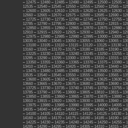
–
12475
–
12480
–
12485
–
12490
–
12495
–
12500
–
12505
–
1
12535
–
12540
–
12545
–
12550
–
12555
–
12560
–
12565
–
12
–
12600
–
12605
–
12610
–
12615
–
12620
–
12625
–
12630
–
1
12660
–
12665
–
12670
–
12675
–
12680
–
12685
–
12690
–
12
–
12725
–
12730
–
12735
–
12740
–
12745
–
12750
–
12755
–
1
12785
–
12790
–
12795
–
12800
–
12805
–
12810
–
12815
–
12
–
12850
–
12855
–
12860
–
12865
–
12870
–
12875
–
12880
–
1
12910
–
12915
–
12920
–
12925
–
12930
–
12935
–
12940
–
12
–
12975
–
12980
–
12985
–
12990
–
12995
–
13000
–
13005
–
1
13035
–
13040
–
13045
–
13050
–
13055
–
13060
–
13065
–
13
–
13100
–
13105
–
13110
–
13115
–
13120
–
13125
–
13130
–
1
13160
–
13165
–
13170
–
13175
–
13180
–
13185
–
13190
–
13
–
13225
–
13230
–
13235
–
13240
–
13245
–
13250
–
13255
–
1
13285
–
13290
–
13295
–
13300
–
13305
–
13310
–
13315
–
13
–
13350
–
13355
–
13360
–
13365
–
13370
–
13375
–
13380
–
1
13410
–
13415
–
13420
–
13425
–
13430
–
13435
–
13440
–
13
–
13475
–
13480
–
13485
–
13490
–
13495
–
13500
–
13505
–
1
13535
–
13540
–
13545
–
13550
–
13555
–
13560
–
13565
–
13
–
13600
–
13605
–
13610
–
13615
–
13620
–
13625
–
13630
–
1
13660
–
13665
–
13670
–
13675
–
13680
–
13685
–
13690
–
13
–
13725
–
13730
–
13735
–
13740
–
13745
–
13750
–
13755
–
1
13785
–
13790
–
13795
–
13800
–
13805
–
13810
–
13815
–
13
–
13850
–
13855
–
13860
–
13865
–
13870
–
13875
–
13880
–
1
13910
–
13915
–
13920
–
13925
–
13930
–
13935
–
13940
–
13
–
13975
–
13980
–
13985
–
13990
–
13995
–
14000
–
14005
–
1
14035
–
14040
–
14045
–
14050
–
14055
–
14060
–
14065
–
14
–
14100
–
14105
–
14110
–
14115
–
14120
–
14125
–
14130
–
1
14160
–
14165
–
14170
–
14175
–
14180
–
14185
–
14190
–
14
–
14225
–
14230
–
14235
–
14240
–
14245
–
14250
–
14255
–
1
14285
–
14290
–
14295
–
14300
–
14305
–
14310
–
14315
–
14