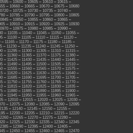
0595
–
10600
–
10605
–
10610
–
10615
–
655
–
10660
–
10665
–
10670
–
10675
–
10680
0720
–
10725
–
10730
–
10735
–
10740
–
780
–
10785
–
10790
–
10795
–
10800
–
10805
0845
–
10850
–
10855
–
10860
–
10865
–
905
–
10910
–
10915
–
10920
–
10925
–
10930
0970
–
10975
–
10980
–
10985
–
10990
–
30
–
11035
–
11040
–
11045
–
11050
–
11055
–
95
–
11100
–
11105
–
11110
–
11115
–
11120
–
0
–
11165
–
11170
–
11175
–
11180
–
11185
–
25
–
11230
–
11235
–
11240
–
11245
–
11250
–
90
–
11295
–
11300
–
11305
–
11310
–
11315
–
55
–
11360
–
11365
–
11370
–
11375
–
11380
–
20
–
11425
–
11430
–
11435
–
11440
–
11445
–
85
–
11490
–
11495
–
11500
–
11505
–
11510
–
50
–
11555
–
11560
–
11565
–
11570
–
11575
–
15
–
11620
–
11625
–
11630
–
11635
–
11640
–
80
–
11685
–
11690
–
11695
–
11700
–
11705
–
45
–
11750
–
11755
–
11760
–
11765
–
11770
–
10
–
11815
–
11820
–
11825
–
11830
–
11835
–
75
–
11880
–
11885
–
11890
–
11895
–
11900
–
40
–
11945
–
11950
–
11955
–
11960
–
11965
–
05
–
12010
–
12015
–
12020
–
12025
–
12030
–
070
–
12075
–
12080
–
12085
–
12090
–
12095
2135
–
12140
–
12145
–
12150
–
12155
–
195
–
12200
–
12205
–
12210
–
12215
–
12220
2260
–
12265
–
12270
–
12275
–
12280
–
320
–
12325
–
12330
–
12335
–
12340
–
12345
2385
–
12390
–
12395
–
12400
–
12405
–
445
–
12450
–
12455
–
12460
–
12465
–
12470