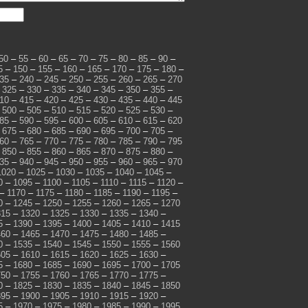
50
–
55
–
60
–
65
–
70
–
75
–
80
–
85
–
90
–
5
–
150
–
155
–
160
–
165
–
170
–
175
–
180
–
35
–
240
–
245
–
250
–
255
–
260
–
265
–
270
–
325
–
330
–
335
–
340
–
345
–
350
–
355
–
10
–
415
–
420
–
425
–
430
–
435
–
440
–
445
–
500
–
505
–
510
–
515
–
520
–
525
–
530
–
85
–
590
–
595
–
600
–
605
–
610
–
615
–
620
–
675
–
680
–
685
–
690
–
695
–
700
–
705
–
60
–
765
–
770
–
775
–
780
–
785
–
790
–
795
–
850
–
855
–
860
–
865
–
870
–
875
–
880
–
35
–
940
–
945
–
950
–
955
–
960
–
965
–
970
1020
–
1025
–
1030
–
1035
–
1040
–
1045
–
0
–
1095
–
1100
–
1105
–
1110
–
1115
–
1120
–
–
1170
–
1175
–
1180
–
1185
–
1190
–
1195
–
0
–
1245
–
1250
–
1255
–
1260
–
1265
–
1270
315
–
1320
–
1325
–
1330
–
1335
–
1340
–
5
–
1390
–
1395
–
1400
–
1405
–
1410
–
1415
460
–
1465
–
1470
–
1475
–
1480
–
1485
–
0
–
1535
–
1540
–
1545
–
1550
–
1555
–
1560
605
–
1610
–
1615
–
1620
–
1625
–
1630
–
5
–
1680
–
1685
–
1690
–
1695
–
1700
–
1705
750
–
1755
–
1760
–
1765
–
1770
–
1775
–
0
–
1825
–
1830
–
1835
–
1840
–
1845
–
1850
895
–
1900
–
1905
–
1910
–
1915
–
1920
–
5
–
1970
–
1975
–
1980
–
1985
–
1990
–
1995