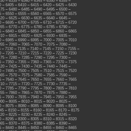
330
–
6335
–
6340
–
6345
–
6350
–
6355
–
0
–
6405
–
6410
–
6415
–
6420
–
6425
–
6430
475
–
6480
–
6485
–
6490
–
6495
–
6500
–
5
–
6550
–
6555
–
6560
–
6565
–
6570
–
6575
620
–
6625
–
6630
–
6635
–
6640
–
6645
–
0
–
6695
–
6700
–
6705
–
6710
–
6715
–
6720
765
–
6770
–
6775
–
6780
–
6785
–
6790
–
5
–
6840
–
6845
–
6850
–
6855
–
6860
–
6865
910
–
6915
–
6920
–
6925
–
6930
–
6935
–
0
–
6985
–
6990
–
6995
–
7000
–
7005
–
7010
055
–
7060
–
7065
–
7070
–
7075
–
7080
–
5
–
7130
–
7135
–
7140
–
7145
–
7150
–
7155
–
0
–
7205
–
7210
–
7215
–
7220
–
7225
–
7230
275
–
7280
–
7285
–
7290
–
7295
–
7300
–
5
–
7350
–
7355
–
7360
–
7365
–
7370
–
7375
420
–
7425
–
7430
–
7435
–
7440
–
7445
–
0
–
7495
–
7500
–
7505
–
7510
–
7515
–
7520
565
–
7570
–
7575
–
7580
–
7585
–
7590
–
5
–
7640
–
7645
–
7650
–
7655
–
7660
–
7665
710
–
7715
–
7720
–
7725
–
7730
–
7735
–
0
–
7785
–
7790
–
7795
–
7800
–
7805
–
7810
855
–
7860
–
7865
–
7870
–
7875
–
7880
–
5
–
7930
–
7935
–
7940
–
7945
–
7950
–
7955
000
–
8005
–
8010
–
8015
–
8020
–
8025
–
0
–
8075
–
8080
–
8085
–
8090
–
8095
–
8100
45
–
8150
–
8155
–
8160
–
8165
–
8170
–
8175
220
–
8225
–
8230
–
8235
–
8240
–
8245
–
0
–
8295
–
8300
–
8305
–
8310
–
8315
–
8320
365
–
8370
–
8375
–
8380
–
8385
–
8390
–
5
–
8440
–
8445
–
8450
–
8455
–
8460
–
8465