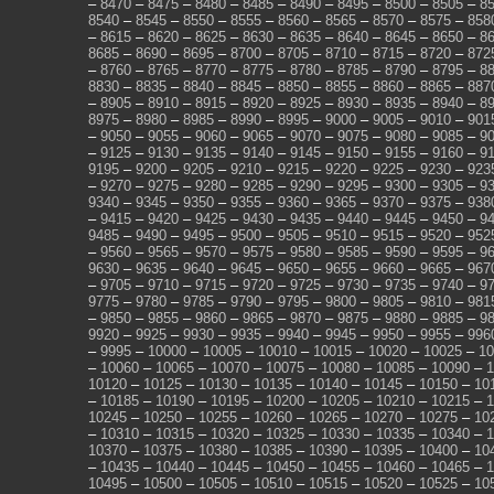
–
8470
–
8475
–
8480
–
8485
–
8490
–
8495
–
8500
–
8505
–
8
8540
–
8545
–
8550
–
8555
–
8560
–
8565
–
8570
–
8575
–
858
–
8615
–
8620
–
8625
–
8630
–
8635
–
8640
–
8645
–
8650
–
8
8685
–
8690
–
8695
–
8700
–
8705
–
8710
–
8715
–
8720
–
872
–
8760
–
8765
–
8770
–
8775
–
8780
–
8785
–
8790
–
8795
–
8
8830
–
8835
–
8840
–
8845
–
8850
–
8855
–
8860
–
8865
–
887
–
8905
–
8910
–
8915
–
8920
–
8925
–
8930
–
8935
–
8940
–
8
8975
–
8980
–
8985
–
8990
–
8995
–
9000
–
9005
–
9010
–
901
–
9050
–
9055
–
9060
–
9065
–
9070
–
9075
–
9080
–
9085
–
9
–
9125
–
9130
–
9135
–
9140
–
9145
–
9150
–
9155
–
9160
–
9
9195
–
9200
–
9205
–
9210
–
9215
–
9220
–
9225
–
9230
–
923
–
9270
–
9275
–
9280
–
9285
–
9290
–
9295
–
9300
–
9305
–
9
9340
–
9345
–
9350
–
9355
–
9360
–
9365
–
9370
–
9375
–
938
–
9415
–
9420
–
9425
–
9430
–
9435
–
9440
–
9445
–
9450
–
9
9485
–
9490
–
9495
–
9500
–
9505
–
9510
–
9515
–
9520
–
952
–
9560
–
9565
–
9570
–
9575
–
9580
–
9585
–
9590
–
9595
–
9
9630
–
9635
–
9640
–
9645
–
9650
–
9655
–
9660
–
9665
–
967
–
9705
–
9710
–
9715
–
9720
–
9725
–
9730
–
9735
–
9740
–
9
9775
–
9780
–
9785
–
9790
–
9795
–
9800
–
9805
–
9810
–
981
–
9850
–
9855
–
9860
–
9865
–
9870
–
9875
–
9880
–
9885
–
9
9920
–
9925
–
9930
–
9935
–
9940
–
9945
–
9950
–
9955
–
996
–
9995
–
10000
–
10005
–
10010
–
10015
–
10020
–
10025
–
10
–
10060
–
10065
–
10070
–
10075
–
10080
–
10085
–
10090
–
1
10120
–
10125
–
10130
–
10135
–
10140
–
10145
–
10150
–
10
–
10185
–
10190
–
10195
–
10200
–
10205
–
10210
–
10215
–
1
10245
–
10250
–
10255
–
10260
–
10265
–
10270
–
10275
–
10
–
10310
–
10315
–
10320
–
10325
–
10330
–
10335
–
10340
–
1
10370
–
10375
–
10380
–
10385
–
10390
–
10395
–
10400
–
10
–
10435
–
10440
–
10445
–
10450
–
10455
–
10460
–
10465
–
1
10495
–
10500
–
10505
–
10510
–
10515
–
10520
–
10525
–
10