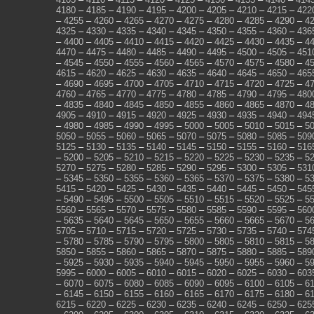
4180
–
4185
–
4190
–
4195
–
4200
–
4205
–
4210
–
4215
–
422
–
4255
–
4260
–
4265
–
4270
–
4275
–
4280
–
4285
–
4290
–
4
4325
–
4330
–
4335
–
4340
–
4345
–
4350
–
4355
–
4360
–
436
–
4400
–
4405
–
4410
–
4415
–
4420
–
4425
–
4430
–
4435
–
4
4470
–
4475
–
4480
–
4485
–
4490
–
4495
–
4500
–
4505
–
451
–
4545
–
4550
–
4555
–
4560
–
4565
–
4570
–
4575
–
4580
–
4
4615
–
4620
–
4625
–
4630
–
4635
–
4640
–
4645
–
4650
–
465
–
4690
–
4695
–
4700
–
4705
–
4710
–
4715
–
4720
–
4725
–
4
4760
–
4765
–
4770
–
4775
–
4780
–
4785
–
4790
–
4795
–
480
–
4835
–
4840
–
4845
–
4850
–
4855
–
4860
–
4865
–
4870
–
4
4905
–
4910
–
4915
–
4920
–
4925
–
4930
–
4935
–
4940
–
494
–
4980
–
4985
–
4990
–
4995
–
5000
–
5005
–
5010
–
5015
–
5
5050
–
5055
–
5060
–
5065
–
5070
–
5075
–
5080
–
5085
–
509
5125
–
5130
–
5135
–
5140
–
5145
–
5150
–
5155
–
5160
–
516
–
5200
–
5205
–
5210
–
5215
–
5220
–
5225
–
5230
–
5235
–
5
5270
–
5275
–
5280
–
5285
–
5290
–
5295
–
5300
–
5305
–
531
–
5345
–
5350
–
5355
–
5360
–
5365
–
5370
–
5375
–
5380
–
5
5415
–
5420
–
5425
–
5430
–
5435
–
5440
–
5445
–
5450
–
545
–
5490
–
5495
–
5500
–
5505
–
5510
–
5515
–
5520
–
5525
–
5
5560
–
5565
–
5570
–
5575
–
5580
–
5585
–
5590
–
5595
–
560
–
5635
–
5640
–
5645
–
5650
–
5655
–
5660
–
5665
–
5670
–
5
5705
–
5710
–
5715
–
5720
–
5725
–
5730
–
5735
–
5740
–
574
–
5780
–
5785
–
5790
–
5795
–
5800
–
5805
–
5810
–
5815
–
5
5850
–
5855
–
5860
–
5865
–
5870
–
5875
–
5880
–
5885
–
589
–
5925
–
5930
–
5935
–
5940
–
5945
–
5950
–
5955
–
5960
–
5
5995
–
6000
–
6005
–
6010
–
6015
–
6020
–
6025
–
6030
–
603
–
6070
–
6075
–
6080
–
6085
–
6090
–
6095
–
6100
–
6105
–
6
–
6145
–
6150
–
6155
–
6160
–
6165
–
6170
–
6175
–
6180
–
6
6215
–
6220
–
6225
–
6230
–
6235
–
6240
–
6245
–
6250
–
625