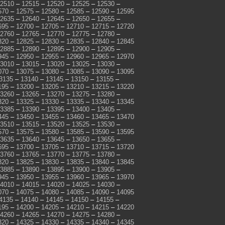
2510
–
12515
–
12520
–
12525
–
12530
–
570
–
12575
–
12580
–
12585
–
12590
–
12595
2635
–
12640
–
12645
–
12650
–
12655
–
695
–
12700
–
12705
–
12710
–
12715
–
12720
2760
–
12765
–
12770
–
12775
–
12780
–
820
–
12825
–
12830
–
12835
–
12840
–
12845
2885
–
12890
–
12895
–
12900
–
12905
–
945
–
12950
–
12955
–
12960
–
12965
–
12970
3010
–
13015
–
13020
–
13025
–
13030
–
070
–
13075
–
13080
–
13085
–
13090
–
13095
3135
–
13140
–
13145
–
13150
–
13155
–
195
–
13200
–
13205
–
13210
–
13215
–
13220
3260
–
13265
–
13270
–
13275
–
13280
–
320
–
13325
–
13330
–
13335
–
13340
–
13345
3385
–
13390
–
13395
–
13400
–
13405
–
445
–
13450
–
13455
–
13460
–
13465
–
13470
3510
–
13515
–
13520
–
13525
–
13530
–
570
–
13575
–
13580
–
13585
–
13590
–
13595
3635
–
13640
–
13645
–
13650
–
13655
–
695
–
13700
–
13705
–
13710
–
13715
–
13720
3760
–
13765
–
13770
–
13775
–
13780
–
820
–
13825
–
13830
–
13835
–
13840
–
13845
3885
–
13890
–
13895
–
13900
–
13905
–
945
–
13950
–
13955
–
13960
–
13965
–
13970
4010
–
14015
–
14020
–
14025
–
14030
–
070
–
14075
–
14080
–
14085
–
14090
–
14095
4135
–
14140
–
14145
–
14150
–
14155
–
195
–
14200
–
14205
–
14210
–
14215
–
14220
4260
–
14265
–
14270
–
14275
–
14280
–
320
–
14325
–
14330
–
14335
–
14340
–
14345