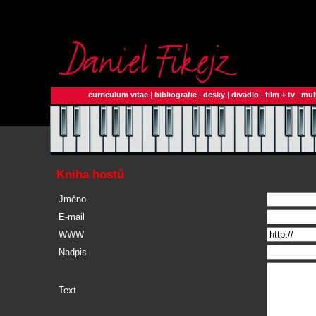
curriculum vitae
|
bibliografie
|
desky
|
divadlo
|
film + tv
|
mul
Kniha hostů
Jméno
E-mail
WWW
Nadpis
Text