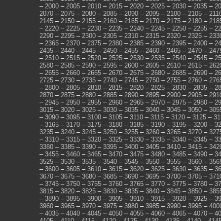
–
2000
–
2005
–
2010
–
2015
–
2020
–
2025
–
2030
–
2035
–
2
2070
–
2075
–
2080
–
2085
–
2090
–
2095
–
2100
–
2105
–
211
2145
–
2150
–
2155
–
2160
–
2165
–
2170
–
2175
–
2180
–
218
–
2220
–
2225
–
2230
–
2235
–
2240
–
2245
–
2250
–
2255
–
2
2290
–
2295
–
2300
–
2305
–
2310
–
2315
–
2320
–
2325
–
233
–
2365
–
2370
–
2375
–
2380
–
2385
–
2390
–
2395
–
2400
–
2
2435
–
2440
–
2445
–
2450
–
2455
–
2460
–
2465
–
2470
–
247
–
2510
–
2515
–
2520
–
2525
–
2530
–
2535
–
2540
–
2545
–
2
2580
–
2585
–
2590
–
2595
–
2600
–
2605
–
2610
–
2615
–
262
–
2655
–
2660
–
2665
–
2670
–
2675
–
2680
–
2685
–
2690
–
2
2725
–
2730
–
2735
–
2740
–
2745
–
2750
–
2755
–
2760
–
276
–
2800
–
2805
–
2810
–
2815
–
2820
–
2825
–
2830
–
2835
–
2
2870
–
2875
–
2880
–
2885
–
2890
–
2895
–
2900
–
2905
–
291
–
2945
–
2950
–
2955
–
2960
–
2965
–
2970
–
2975
–
2980
–
2
3015
–
3020
–
3025
–
3030
–
3035
–
3040
–
3045
–
3050
–
305
–
3090
–
3095
–
3100
–
3105
–
3110
–
3115
–
3120
–
3125
–
31
–
3165
–
3170
–
3175
–
3180
–
3185
–
3190
–
3195
–
3200
–
3
3235
–
3240
–
3245
–
3250
–
3255
–
3260
–
3265
–
3270
–
327
–
3310
–
3315
–
3320
–
3325
–
3330
–
3335
–
3340
–
3345
–
3
3380
–
3385
–
3390
–
3395
–
3400
–
3405
–
3410
–
3415
–
342
–
3455
–
3460
–
3465
–
3470
–
3475
–
3480
–
3485
–
3490
–
3
3525
–
3530
–
3535
–
3540
–
3545
–
3550
–
3555
–
3560
–
356
–
3600
–
3605
–
3610
–
3615
–
3620
–
3625
–
3630
–
3635
–
3
3670
–
3675
–
3680
–
3685
–
3690
–
3695
–
3700
–
3705
–
371
–
3745
–
3750
–
3755
–
3760
–
3765
–
3770
–
3775
–
3780
–
3
3815
–
3820
–
3825
–
3830
–
3835
–
3840
–
3845
–
3850
–
385
–
3890
–
3895
–
3900
–
3905
–
3910
–
3915
–
3920
–
3925
–
3
3960
–
3965
–
3970
–
3975
–
3980
–
3985
–
3990
–
3995
–
400
–
4035
–
4040
–
4045
–
4050
–
4055
–
4060
–
4065
–
4070
–
4
4105
–
4110
–
4115
–
4120
–
4125
–
4130
–
4135
–
4140
–
414