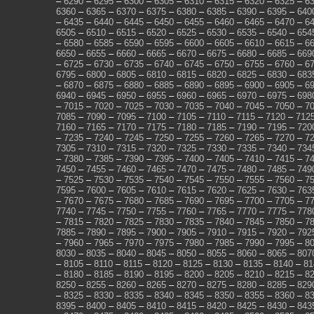
–
6290
–
6295
–
6300
–
6305
–
6310
–
6315
–
6320
–
6325
–
6
6360
–
6365
–
6370
–
6375
–
6380
–
6385
–
6390
–
6395
–
640
–
6435
–
6440
–
6445
–
6450
–
6455
–
6460
–
6465
–
6470
–
6
6505
–
6510
–
6515
–
6520
–
6525
–
6530
–
6535
–
6540
–
654
–
6580
–
6585
–
6590
–
6595
–
6600
–
6605
–
6610
–
6615
–
6
6650
–
6655
–
6660
–
6665
–
6670
–
6675
–
6680
–
6685
–
669
–
6725
–
6730
–
6735
–
6740
–
6745
–
6750
–
6755
–
6760
–
6
6795
–
6800
–
6805
–
6810
–
6815
–
6820
–
6825
–
6830
–
683
–
6870
–
6875
–
6880
–
6885
–
6890
–
6895
–
6900
–
6905
–
6
6940
–
6945
–
6950
–
6955
–
6960
–
6965
–
6970
–
6975
–
698
–
7015
–
7020
–
7025
–
7030
–
7035
–
7040
–
7045
–
7050
–
7
7085
–
7090
–
7095
–
7100
–
7105
–
7110
–
7115
–
7120
–
712
7160
–
7165
–
7170
–
7175
–
7180
–
7185
–
7190
–
7195
–
720
–
7235
–
7240
–
7245
–
7250
–
7255
–
7260
–
7265
–
7270
–
7
7305
–
7310
–
7315
–
7320
–
7325
–
7330
–
7335
–
7340
–
734
–
7380
–
7385
–
7390
–
7395
–
7400
–
7405
–
7410
–
7415
–
7
7450
–
7455
–
7460
–
7465
–
7470
–
7475
–
7480
–
7485
–
749
–
7525
–
7530
–
7535
–
7540
–
7545
–
7550
–
7555
–
7560
–
7
7595
–
7600
–
7605
–
7610
–
7615
–
7620
–
7625
–
7630
–
763
–
7670
–
7675
–
7680
–
7685
–
7690
–
7695
–
7700
–
7705
–
7
7740
–
7745
–
7750
–
7755
–
7760
–
7765
–
7770
–
7775
–
778
–
7815
–
7820
–
7825
–
7830
–
7835
–
7840
–
7845
–
7850
–
7
7885
–
7890
–
7895
–
7900
–
7905
–
7910
–
7915
–
7920
–
792
–
7960
–
7965
–
7970
–
7975
–
7980
–
7985
–
7990
–
7995
–
8
8030
–
8035
–
8040
–
8045
–
8050
–
8055
–
8060
–
8065
–
807
–
8105
–
8110
–
8115
–
8120
–
8125
–
8130
–
8135
–
8140
–
81
–
8180
–
8185
–
8190
–
8195
–
8200
–
8205
–
8210
–
8215
–
8
8250
–
8255
–
8260
–
8265
–
8270
–
8275
–
8280
–
8285
–
829
–
8325
–
8330
–
8335
–
8340
–
8345
–
8350
–
8355
–
8360
–
8
8395
–
8400
–
8405
–
8410
–
8415
–
8420
–
8425
–
8430
–
843