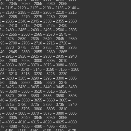
040
–
2045
–
2050
–
2055
–
2060
–
2065
–
0
–
2115
–
2120
–
2125
–
2130
–
2135
–
2140
–
5
–
2190
–
2195
–
2200
–
2205
–
2210
–
2215
260
–
2265
–
2270
–
2275
–
2280
–
2285
–
0
–
2335
–
2340
–
2345
–
2350
–
2355
–
2360
405
–
2410
–
2415
–
2420
–
2425
–
2430
–
5
–
2480
–
2485
–
2490
–
2495
–
2500
–
2505
550
–
2555
–
2560
–
2565
–
2570
–
2575
–
0
–
2625
–
2630
–
2635
–
2640
–
2645
–
2650
695
–
2700
–
2705
–
2710
–
2715
–
2720
–
5
–
2770
–
2775
–
2780
–
2785
–
2790
–
2795
840
–
2845
–
2850
–
2855
–
2860
–
2865
–
0
–
2915
–
2920
–
2925
–
2930
–
2935
–
2940
985
–
2990
–
2995
–
3000
–
3005
–
3010
–
5
–
3060
–
3065
–
3070
–
3075
–
3080
–
3085
30
–
3135
–
3140
–
3145
–
3150
–
3155
–
3160
205
–
3210
–
3215
–
3220
–
3225
–
3230
–
5
–
3280
–
3285
–
3290
–
3295
–
3300
–
3305
350
–
3355
–
3360
–
3365
–
3370
–
3375
–
0
–
3425
–
3430
–
3435
–
3440
–
3445
–
3450
495
–
3500
–
3505
–
3510
–
3515
–
3520
–
5
–
3570
–
3575
–
3580
–
3585
–
3590
–
3595
640
–
3645
–
3650
–
3655
–
3660
–
3665
–
0
–
3715
–
3720
–
3725
–
3730
–
3735
–
3740
785
–
3790
–
3795
–
3800
–
3805
–
3810
–
5
–
3860
–
3865
–
3870
–
3875
–
3880
–
3885
930
–
3935
–
3940
–
3945
–
3950
–
3955
–
0
–
4005
–
4010
–
4015
–
4020
–
4025
–
4030
075
–
4080
–
4085
–
4090
–
4095
–
4100
–
5
–
4150
–
4155
–
4160
–
4165
–
4170
–
4175
–