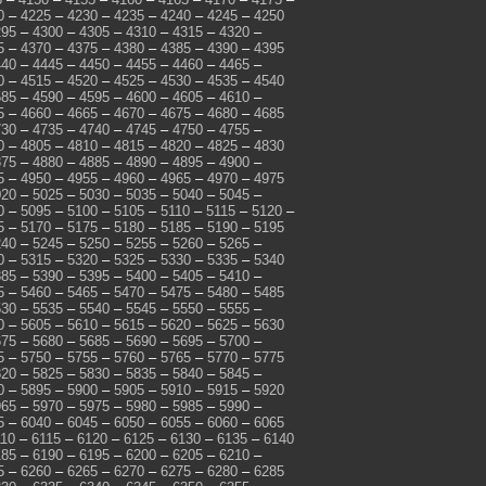
0
–
4225
–
4230
–
4235
–
4240
–
4245
–
4250
295
–
4300
–
4305
–
4310
–
4315
–
4320
–
5
–
4370
–
4375
–
4380
–
4385
–
4390
–
4395
440
–
4445
–
4450
–
4455
–
4460
–
4465
–
0
–
4515
–
4520
–
4525
–
4530
–
4535
–
4540
585
–
4590
–
4595
–
4600
–
4605
–
4610
–
5
–
4660
–
4665
–
4670
–
4675
–
4680
–
4685
730
–
4735
–
4740
–
4745
–
4750
–
4755
–
0
–
4805
–
4810
–
4815
–
4820
–
4825
–
4830
875
–
4880
–
4885
–
4890
–
4895
–
4900
–
5
–
4950
–
4955
–
4960
–
4965
–
4970
–
4975
020
–
5025
–
5030
–
5035
–
5040
–
5045
–
0
–
5095
–
5100
–
5105
–
5110
–
5115
–
5120
–
5
–
5170
–
5175
–
5180
–
5185
–
5190
–
5195
240
–
5245
–
5250
–
5255
–
5260
–
5265
–
0
–
5315
–
5320
–
5325
–
5330
–
5335
–
5340
385
–
5390
–
5395
–
5400
–
5405
–
5410
–
5
–
5460
–
5465
–
5470
–
5475
–
5480
–
5485
530
–
5535
–
5540
–
5545
–
5550
–
5555
–
0
–
5605
–
5610
–
5615
–
5620
–
5625
–
5630
675
–
5680
–
5685
–
5690
–
5695
–
5700
–
5
–
5750
–
5755
–
5760
–
5765
–
5770
–
5775
820
–
5825
–
5830
–
5835
–
5840
–
5845
–
0
–
5895
–
5900
–
5905
–
5910
–
5915
–
5920
965
–
5970
–
5975
–
5980
–
5985
–
5990
–
5
–
6040
–
6045
–
6050
–
6055
–
6060
–
6065
110
–
6115
–
6120
–
6125
–
6130
–
6135
–
6140
185
–
6190
–
6195
–
6200
–
6205
–
6210
–
5
–
6260
–
6265
–
6270
–
6275
–
6280
–
6285