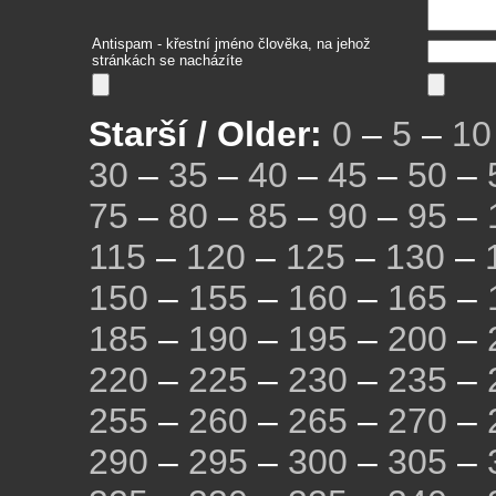
Antispam - křestní jméno člověka, na jehož
stránkách se nacházíte
Starší / Older:
0
–
5
–
10
30
–
35
–
40
–
45
–
50
–
75
–
80
–
85
–
90
–
95
–
115
–
120
–
125
–
130
–
150
–
155
–
160
–
165
–
185
–
190
–
195
–
200
–
220
–
225
–
230
–
235
–
255
–
260
–
265
–
270
–
290
–
295
–
300
–
305
–