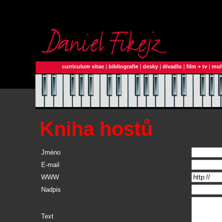
curriculum vitae
|
bibliografie
|
desky
|
divadlo
|
film + tv
|
mul
Kniha hostů
Jméno
E-mail
WWW
Nadpis
Text