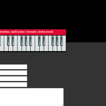
timédia
|
další práce
|
kontakt
|
kniha hostů