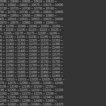
0595
–
10600
–
10605
–
10610
–
10615
–
655
–
10660
–
10665
–
10670
–
10675
–
10680
0720
–
10725
–
10730
–
10735
–
10740
–
780
–
10785
–
10790
–
10795
–
10800
–
10805
0845
–
10850
–
10855
–
10860
–
10865
–
905
–
10910
–
10915
–
10920
–
10925
–
10930
0970
–
10975
–
10980
–
10985
–
10990
–
30
–
11035
–
11040
–
11045
–
11050
–
11055
–
95
–
11100
–
11105
–
11110
–
11115
–
11120
–
0
–
11165
–
11170
–
11175
–
11180
–
11185
–
25
–
11230
–
11235
–
11240
–
11245
–
11250
–
90
–
11295
–
11300
–
11305
–
11310
–
11315
–
55
–
11360
–
11365
–
11370
–
11375
–
11380
–
20
–
11425
–
11430
–
11435
–
11440
–
11445
–
85
–
11490
–
11495
–
11500
–
11505
–
11510
–
50
–
11555
–
11560
–
11565
–
11570
–
11575
–
15
–
11620
–
11625
–
11630
–
11635
–
11640
–
80
–
11685
–
11690
–
11695
–
11700
–
11705
–
45
–
11750
–
11755
–
11760
–
11765
–
11770
–
10
–
11815
–
11820
–
11825
–
11830
–
11835
–
75
–
11880
–
11885
–
11890
–
11895
–
11900
–
40
–
11945
–
11950
–
11955
–
11960
–
11965
–
05
–
12010
–
12015
–
12020
–
12025
–
12030
–
070
–
12075
–
12080
–
12085
–
12090
–
12095
2135
–
12140
–
12145
–
12150
–
12155
–
195
–
12200
–
12205
–
12210
–
12215
–
12220
2260
–
12265
–
12270
–
12275
–
12280
–
320
–
12325
–
12330
–
12335
–
12340
–
12345
2385
–
12390
–
12395
–
12400
–
12405
–
445
–
12450
–
12455
–
12460
–
12465
–
12470