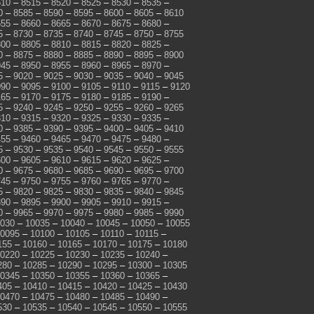
510
–
8515
–
8520
–
8525
–
8530
–
8535
–
0
–
8585
–
8590
–
8595
–
8600
–
8605
–
8610
655
–
8660
–
8665
–
8670
–
8675
–
8680
–
5
–
8730
–
8735
–
8740
–
8745
–
8750
–
8755
800
–
8805
–
8810
–
8815
–
8820
–
8825
–
0
–
8875
–
8880
–
8885
–
8890
–
8895
–
8900
945
–
8950
–
8955
–
8960
–
8965
–
8970
–
5
–
9020
–
9025
–
9030
–
9035
–
9040
–
9045
090
–
9095
–
9100
–
9105
–
9110
–
9115
–
9120
165
–
9170
–
9175
–
9180
–
9185
–
9190
–
5
–
9240
–
9245
–
9250
–
9255
–
9260
–
9265
310
–
9315
–
9320
–
9325
–
9330
–
9335
–
0
–
9385
–
9390
–
9395
–
9400
–
9405
–
9410
455
–
9460
–
9465
–
9470
–
9475
–
9480
–
5
–
9530
–
9535
–
9540
–
9545
–
9550
–
9555
600
–
9605
–
9610
–
9615
–
9620
–
9625
–
0
–
9675
–
9680
–
9685
–
9690
–
9695
–
9700
745
–
9750
–
9755
–
9760
–
9765
–
9770
–
5
–
9820
–
9825
–
9830
–
9835
–
9840
–
9845
890
–
9895
–
9900
–
9905
–
9910
–
9915
–
0
–
9965
–
9970
–
9975
–
9980
–
9985
–
9990
030
–
10035
–
10040
–
10045
–
10050
–
10055
0095
–
10100
–
10105
–
10110
–
10115
–
155
–
10160
–
10165
–
10170
–
10175
–
10180
0220
–
10225
–
10230
–
10235
–
10240
–
280
–
10285
–
10290
–
10295
–
10300
–
10305
0345
–
10350
–
10355
–
10360
–
10365
–
405
–
10410
–
10415
–
10420
–
10425
–
10430
0470
–
10475
–
10480
–
10485
–
10490
–
530
–
10535
–
10540
–
10545
–
10550
–
10555