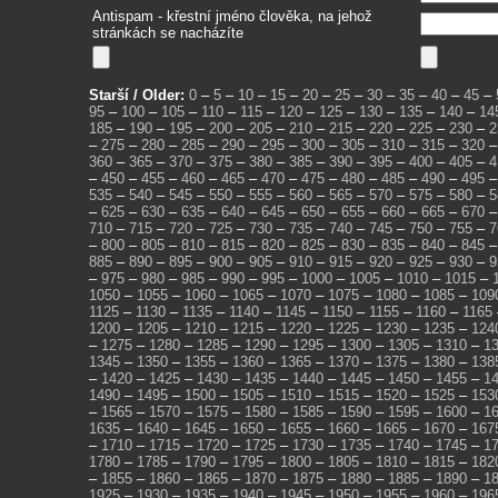
Antispam - křestní jméno člověka, na jehož
stránkách se nacházíte
Starší / Older:
0
–
5
–
10
–
15
–
20
–
25
–
30
–
35
–
40
–
45
–
95
–
100
–
105
–
110
–
115
–
120
–
125
–
130
–
135
–
140
–
14
185
–
190
–
195
–
200
–
205
–
210
–
215
–
220
–
225
–
230
–
2
–
275
–
280
–
285
–
290
–
295
–
300
–
305
–
310
–
315
–
320
360
–
365
–
370
–
375
–
380
–
385
–
390
–
395
–
400
–
405
–
4
–
450
–
455
–
460
–
465
–
470
–
475
–
480
–
485
–
490
–
495
535
–
540
–
545
–
550
–
555
–
560
–
565
–
570
–
575
–
580
–
5
–
625
–
630
–
635
–
640
–
645
–
650
–
655
–
660
–
665
–
670
710
–
715
–
720
–
725
–
730
–
735
–
740
–
745
–
750
–
755
–
7
–
800
–
805
–
810
–
815
–
820
–
825
–
830
–
835
–
840
–
845
885
–
890
–
895
–
900
–
905
–
910
–
915
–
920
–
925
–
930
–
9
–
975
–
980
–
985
–
990
–
995
–
1000
–
1005
–
1010
–
1015
–
1050
–
1055
–
1060
–
1065
–
1070
–
1075
–
1080
–
1085
–
109
1125
–
1130
–
1135
–
1140
–
1145
–
1150
–
1155
–
1160
–
1165
1200
–
1205
–
1210
–
1215
–
1220
–
1225
–
1230
–
1235
–
124
–
1275
–
1280
–
1285
–
1290
–
1295
–
1300
–
1305
–
1310
–
1
1345
–
1350
–
1355
–
1360
–
1365
–
1370
–
1375
–
1380
–
138
–
1420
–
1425
–
1430
–
1435
–
1440
–
1445
–
1450
–
1455
–
1
1490
–
1495
–
1500
–
1505
–
1510
–
1515
–
1520
–
1525
–
153
–
1565
–
1570
–
1575
–
1580
–
1585
–
1590
–
1595
–
1600
–
1
1635
–
1640
–
1645
–
1650
–
1655
–
1660
–
1665
–
1670
–
167
–
1710
–
1715
–
1720
–
1725
–
1730
–
1735
–
1740
–
1745
–
1
1780
–
1785
–
1790
–
1795
–
1800
–
1805
–
1810
–
1815
–
182
–
1855
–
1860
–
1865
–
1870
–
1875
–
1880
–
1885
–
1890
–
1
1925
–
1930
–
1935
–
1940
–
1945
–
1950
–
1955
–
1960
–
196