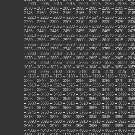
–
2000
–
2005
–
2010
–
2015
–
2020
–
2025
–
2030
–
2035
–
2
2070
–
2075
–
2080
–
2085
–
2090
–
2095
–
2100
–
2105
–
211
2145
–
2150
–
2155
–
2160
–
2165
–
2170
–
2175
–
2180
–
218
–
2220
–
2225
–
2230
–
2235
–
2240
–
2245
–
2250
–
2255
–
2
2290
–
2295
–
2300
–
2305
–
2310
–
2315
–
2320
–
2325
–
233
–
2365
–
2370
–
2375
–
2380
–
2385
–
2390
–
2395
–
2400
–
2
2435
–
2440
–
2445
–
2450
–
2455
–
2460
–
2465
–
2470
–
247
–
2510
–
2515
–
2520
–
2525
–
2530
–
2535
–
2540
–
2545
–
2
2580
–
2585
–
2590
–
2595
–
2600
–
2605
–
2610
–
2615
–
262
–
2655
–
2660
–
2665
–
2670
–
2675
–
2680
–
2685
–
2690
–
2
2725
–
2730
–
2735
–
2740
–
2745
–
2750
–
2755
–
2760
–
276
–
2800
–
2805
–
2810
–
2815
–
2820
–
2825
–
2830
–
2835
–
2
2870
–
2875
–
2880
–
2885
–
2890
–
2895
–
2900
–
2905
–
291
–
2945
–
2950
–
2955
–
2960
–
2965
–
2970
–
2975
–
2980
–
2
3015
–
3020
–
3025
–
3030
–
3035
–
3040
–
3045
–
3050
–
305
–
3090
–
3095
–
3100
–
3105
–
3110
–
3115
–
3120
–
3125
–
31
–
3165
–
3170
–
3175
–
3180
–
3185
–
3190
–
3195
–
3200
–
3
3235
–
3240
–
3245
–
3250
–
3255
–
3260
–
3265
–
3270
–
327
–
3310
–
3315
–
3320
–
3325
–
3330
–
3335
–
3340
–
3345
–
3
3380
–
3385
–
3390
–
3395
–
3400
–
3405
–
3410
–
3415
–
342
–
3455
–
3460
–
3465
–
3470
–
3475
–
3480
–
3485
–
3490
–
3
3525
–
3530
–
3535
–
3540
–
3545
–
3550
–
3555
–
3560
–
356
–
3600
–
3605
–
3610
–
3615
–
3620
–
3625
–
3630
–
3635
–
3
3670
–
3675
–
3680
–
3685
–
3690
–
3695
–
3700
–
3705
–
371
–
3745
–
3750
–
3755
–
3760
–
3765
–
3770
–
3775
–
3780
–
3
3815
–
3820
–
3825
–
3830
–
3835
–
3840
–
3845
–
3850
–
385
–
3890
–
3895
–
3900
–
3905
–
3910
–
3915
–
3920
–
3925
–
3
3960
–
3965
–
3970
–
3975
–
3980
–
3985
–
3990
–
3995
–
400
–
4035
–
4040
–
4045
–
4050
–
4055
–
4060
–
4065
–
4070
–
4
4105
–
4110
–
4115
–
4120
–
4125
–
4130
–
4135
–
4140
–
414