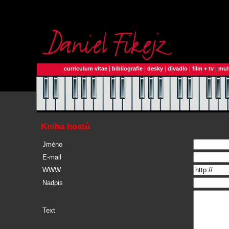
curriculum vitae
|
bibliografie
|
desky
|
divadlo
|
film + tv
|
mul
Kniha hostů
Jméno
E-mail
WWW
Nadpis
Text