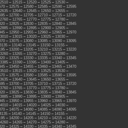
2510
–
12515
–
12520
–
12525
–
12530
–
570
–
12575
–
12580
–
12585
–
12590
–
12595
2635
–
12640
–
12645
–
12650
–
12655
–
695
–
12700
–
12705
–
12710
–
12715
–
12720
2760
–
12765
–
12770
–
12775
–
12780
–
820
–
12825
–
12830
–
12835
–
12840
–
12845
2885
–
12890
–
12895
–
12900
–
12905
–
945
–
12950
–
12955
–
12960
–
12965
–
12970
3010
–
13015
–
13020
–
13025
–
13030
–
070
–
13075
–
13080
–
13085
–
13090
–
13095
3135
–
13140
–
13145
–
13150
–
13155
–
195
–
13200
–
13205
–
13210
–
13215
–
13220
3260
–
13265
–
13270
–
13275
–
13280
–
320
–
13325
–
13330
–
13335
–
13340
–
13345
3385
–
13390
–
13395
–
13400
–
13405
–
445
–
13450
–
13455
–
13460
–
13465
–
13470
3510
–
13515
–
13520
–
13525
–
13530
–
570
–
13575
–
13580
–
13585
–
13590
–
13595
3635
–
13640
–
13645
–
13650
–
13655
–
695
–
13700
–
13705
–
13710
–
13715
–
13720
3760
–
13765
–
13770
–
13775
–
13780
–
820
–
13825
–
13830
–
13835
–
13840
–
13845
3885
–
13890
–
13895
–
13900
–
13905
–
945
–
13950
–
13955
–
13960
–
13965
–
13970
4010
–
14015
–
14020
–
14025
–
14030
–
070
–
14075
–
14080
–
14085
–
14090
–
14095
4135
–
14140
–
14145
–
14150
–
14155
–
195
–
14200
–
14205
–
14210
–
14215
–
14220
4260
–
14265
–
14270
–
14275
–
14280
–
320
–
14325
–
14330
–
14335
–
14340
–
14345