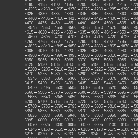
4180
–
4185
–
4190
–
4195
–
4200
–
4205
–
4210
–
4215
–
422
–
4255
–
4260
–
4265
–
4270
–
4275
–
4280
–
4285
–
4290
–
4
4325
–
4330
–
4335
–
4340
–
4345
–
4350
–
4355
–
4360
–
436
–
4400
–
4405
–
4410
–
4415
–
4420
–
4425
–
4430
–
4435
–
4
4470
–
4475
–
4480
–
4485
–
4490
–
4495
–
4500
–
4505
–
451
–
4545
–
4550
–
4555
–
4560
–
4565
–
4570
–
4575
–
4580
–
4
4615
–
4620
–
4625
–
4630
–
4635
–
4640
–
4645
–
4650
–
465
–
4690
–
4695
–
4700
–
4705
–
4710
–
4715
–
4720
–
4725
–
4
4760
–
4765
–
4770
–
4775
–
4780
–
4785
–
4790
–
4795
–
480
–
4835
–
4840
–
4845
–
4850
–
4855
–
4860
–
4865
–
4870
–
4
4905
–
4910
–
4915
–
4920
–
4925
–
4930
–
4935
–
4940
–
494
–
4980
–
4985
–
4990
–
4995
–
5000
–
5005
–
5010
–
5015
–
5
5050
–
5055
–
5060
–
5065
–
5070
–
5075
–
5080
–
5085
–
509
5125
–
5130
–
5135
–
5140
–
5145
–
5150
–
5155
–
5160
–
516
–
5200
–
5205
–
5210
–
5215
–
5220
–
5225
–
5230
–
5235
–
5
5270
–
5275
–
5280
–
5285
–
5290
–
5295
–
5300
–
5305
–
531
–
5345
–
5350
–
5355
–
5360
–
5365
–
5370
–
5375
–
5380
–
5
5415
–
5420
–
5425
–
5430
–
5435
–
5440
–
5445
–
5450
–
545
–
5490
–
5495
–
5500
–
5505
–
5510
–
5515
–
5520
–
5525
–
5
5560
–
5565
–
5570
–
5575
–
5580
–
5585
–
5590
–
5595
–
560
–
5635
–
5640
–
5645
–
5650
–
5655
–
5660
–
5665
–
5670
–
5
5705
–
5710
–
5715
–
5720
–
5725
–
5730
–
5735
–
5740
–
574
–
5780
–
5785
–
5790
–
5795
–
5800
–
5805
–
5810
–
5815
–
5
5850
–
5855
–
5860
–
5865
–
5870
–
5875
–
5880
–
5885
–
589
–
5925
–
5930
–
5935
–
5940
–
5945
–
5950
–
5955
–
5960
–
5
5995
–
6000
–
6005
–
6010
–
6015
–
6020
–
6025
–
6030
–
603
–
6070
–
6075
–
6080
–
6085
–
6090
–
6095
–
6100
–
6105
–
6
–
6145
–
6150
–
6155
–
6160
–
6165
–
6170
–
6175
–
6180
–
6
6215
–
6220
–
6225
–
6230
–
6235
–
6240
–
6245
–
6250
–
625