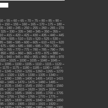
50
–
55
–
60
–
65
–
70
–
75
–
80
–
85
–
90
–
5
–
150
–
155
–
160
–
165
–
170
–
175
–
180
–
35
–
240
–
245
–
250
–
255
–
260
–
265
–
270
–
325
–
330
–
335
–
340
–
345
–
350
–
355
–
10
–
415
–
420
–
425
–
430
–
435
–
440
–
445
–
500
–
505
–
510
–
515
–
520
–
525
–
530
–
85
–
590
–
595
–
600
–
605
–
610
–
615
–
620
–
675
–
680
–
685
–
690
–
695
–
700
–
705
–
60
–
765
–
770
–
775
–
780
–
785
–
790
–
795
–
850
–
855
–
860
–
865
–
870
–
875
–
880
–
35
–
940
–
945
–
950
–
955
–
960
–
965
–
970
1020
–
1025
–
1030
–
1035
–
1040
–
1045
–
0
–
1095
–
1100
–
1105
–
1110
–
1115
–
1120
–
–
1170
–
1175
–
1180
–
1185
–
1190
–
1195
–
0
–
1245
–
1250
–
1255
–
1260
–
1265
–
1270
315
–
1320
–
1325
–
1330
–
1335
–
1340
–
5
–
1390
–
1395
–
1400
–
1405
–
1410
–
1415
460
–
1465
–
1470
–
1475
–
1480
–
1485
–
0
–
1535
–
1540
–
1545
–
1550
–
1555
–
1560
605
–
1610
–
1615
–
1620
–
1625
–
1630
–
5
–
1680
–
1685
–
1690
–
1695
–
1700
–
1705
750
–
1755
–
1760
–
1765
–
1770
–
1775
–
0
–
1825
–
1830
–
1835
–
1840
–
1845
–
1850
895
–
1900
–
1905
–
1910
–
1915
–
1920
–
5
–
1970
–
1975
–
1980
–
1985
–
1990
–
1995