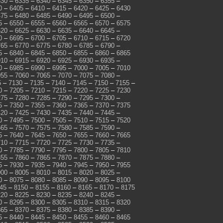
330
–
6335
–
6340
–
6345
–
6350
–
6355
–
0
–
6405
–
6410
–
6415
–
6420
–
6425
–
6430
475
–
6480
–
6485
–
6490
–
6495
–
6500
–
5
–
6550
–
6555
–
6560
–
6565
–
6570
–
6575
620
–
6625
–
6630
–
6635
–
6640
–
6645
–
0
–
6695
–
6700
–
6705
–
6710
–
6715
–
6720
765
–
6770
–
6775
–
6780
–
6785
–
6790
–
5
–
6840
–
6845
–
6850
–
6855
–
6860
–
6865
910
–
6915
–
6920
–
6925
–
6930
–
6935
–
0
–
6985
–
6990
–
6995
–
7000
–
7005
–
7010
055
–
7060
–
7065
–
7070
–
7075
–
7080
–
5
–
7130
–
7135
–
7140
–
7145
–
7150
–
7155
–
0
–
7205
–
7210
–
7215
–
7220
–
7225
–
7230
275
–
7280
–
7285
–
7290
–
7295
–
7300
–
5
–
7350
–
7355
–
7360
–
7365
–
7370
–
7375
420
–
7425
–
7430
–
7435
–
7440
–
7445
–
0
–
7495
–
7500
–
7505
–
7510
–
7515
–
7520
565
–
7570
–
7575
–
7580
–
7585
–
7590
–
5
–
7640
–
7645
–
7650
–
7655
–
7660
–
7665
710
–
7715
–
7720
–
7725
–
7730
–
7735
–
0
–
7785
–
7790
–
7795
–
7800
–
7805
–
7810
855
–
7860
–
7865
–
7870
–
7875
–
7880
–
5
–
7930
–
7935
–
7940
–
7945
–
7950
–
7955
000
–
8005
–
8010
–
8015
–
8020
–
8025
–
0
–
8075
–
8080
–
8085
–
8090
–
8095
–
8100
45
–
8150
–
8155
–
8160
–
8165
–
8170
–
8175
220
–
8225
–
8230
–
8235
–
8240
–
8245
–
0
–
8295
–
8300
–
8305
–
8310
–
8315
–
8320
365
–
8370
–
8375
–
8380
–
8385
–
8390
–
5
–
8440
–
8445
–
8450
–
8455
–
8460
–
8465