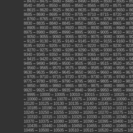
–
8470
–
8475
–
8480
–
8485
–
8490
–
8495
–
8500
–
8505
–
8
8540
–
8545
–
8550
–
8555
–
8560
–
8565
–
8570
–
8575
–
858
–
8615
–
8620
–
8625
–
8630
–
8635
–
8640
–
8645
–
8650
–
8
8685
–
8690
–
8695
–
8700
–
8705
–
8710
–
8715
–
8720
–
872
–
8760
–
8765
–
8770
–
8775
–
8780
–
8785
–
8790
–
8795
–
8
8830
–
8835
–
8840
–
8845
–
8850
–
8855
–
8860
–
8865
–
887
–
8905
–
8910
–
8915
–
8920
–
8925
–
8930
–
8935
–
8940
–
8
8975
–
8980
–
8985
–
8990
–
8995
–
9000
–
9005
–
9010
–
901
–
9050
–
9055
–
9060
–
9065
–
9070
–
9075
–
9080
–
9085
–
9
–
9125
–
9130
–
9135
–
9140
–
9145
–
9150
–
9155
–
9160
–
9
9195
–
9200
–
9205
–
9210
–
9215
–
9220
–
9225
–
9230
–
923
–
9270
–
9275
–
9280
–
9285
–
9290
–
9295
–
9300
–
9305
–
9
9340
–
9345
–
9350
–
9355
–
9360
–
9365
–
9370
–
9375
–
938
–
9415
–
9420
–
9425
–
9430
–
9435
–
9440
–
9445
–
9450
–
9
9485
–
9490
–
9495
–
9500
–
9505
–
9510
–
9515
–
9520
–
952
–
9560
–
9565
–
9570
–
9575
–
9580
–
9585
–
9590
–
9595
–
9
9630
–
9635
–
9640
–
9645
–
9650
–
9655
–
9660
–
9665
–
967
–
9705
–
9710
–
9715
–
9720
–
9725
–
9730
–
9735
–
9740
–
9
9775
–
9780
–
9785
–
9790
–
9795
–
9800
–
9805
–
9810
–
981
–
9850
–
9855
–
9860
–
9865
–
9870
–
9875
–
9880
–
9885
–
9
9920
–
9925
–
9930
–
9935
–
9940
–
9945
–
9950
–
9955
–
996
–
9995
–
10000
–
10005
–
10010
–
10015
–
10020
–
10025
–
10
–
10060
–
10065
–
10070
–
10075
–
10080
–
10085
–
10090
–
1
10120
–
10125
–
10130
–
10135
–
10140
–
10145
–
10150
–
10
–
10185
–
10190
–
10195
–
10200
–
10205
–
10210
–
10215
–
1
10245
–
10250
–
10255
–
10260
–
10265
–
10270
–
10275
–
10
–
10310
–
10315
–
10320
–
10325
–
10330
–
10335
–
10340
–
1
10370
–
10375
–
10380
–
10385
–
10390
–
10395
–
10400
–
10
–
10435
–
10440
–
10445
–
10450
–
10455
–
10460
–
10465
–
1
10495
–
10500
–
10505
–
10510
–
10515
–
10520
–
10525
–
10