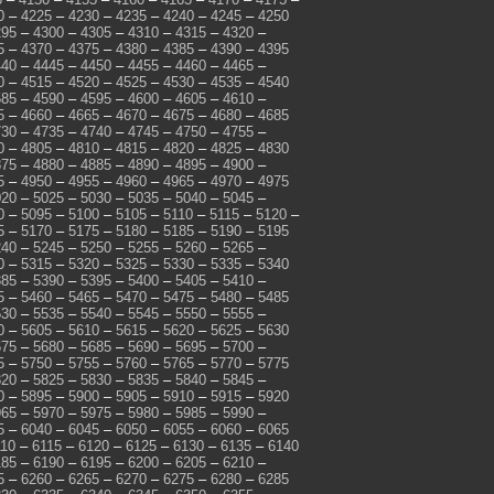
0
–
4225
–
4230
–
4235
–
4240
–
4245
–
4250
295
–
4300
–
4305
–
4310
–
4315
–
4320
–
5
–
4370
–
4375
–
4380
–
4385
–
4390
–
4395
440
–
4445
–
4450
–
4455
–
4460
–
4465
–
0
–
4515
–
4520
–
4525
–
4530
–
4535
–
4540
585
–
4590
–
4595
–
4600
–
4605
–
4610
–
5
–
4660
–
4665
–
4670
–
4675
–
4680
–
4685
730
–
4735
–
4740
–
4745
–
4750
–
4755
–
0
–
4805
–
4810
–
4815
–
4820
–
4825
–
4830
875
–
4880
–
4885
–
4890
–
4895
–
4900
–
5
–
4950
–
4955
–
4960
–
4965
–
4970
–
4975
020
–
5025
–
5030
–
5035
–
5040
–
5045
–
0
–
5095
–
5100
–
5105
–
5110
–
5115
–
5120
–
5
–
5170
–
5175
–
5180
–
5185
–
5190
–
5195
240
–
5245
–
5250
–
5255
–
5260
–
5265
–
0
–
5315
–
5320
–
5325
–
5330
–
5335
–
5340
385
–
5390
–
5395
–
5400
–
5405
–
5410
–
5
–
5460
–
5465
–
5470
–
5475
–
5480
–
5485
530
–
5535
–
5540
–
5545
–
5550
–
5555
–
0
–
5605
–
5610
–
5615
–
5620
–
5625
–
5630
675
–
5680
–
5685
–
5690
–
5695
–
5700
–
5
–
5750
–
5755
–
5760
–
5765
–
5770
–
5775
820
–
5825
–
5830
–
5835
–
5840
–
5845
–
0
–
5895
–
5900
–
5905
–
5910
–
5915
–
5920
965
–
5970
–
5975
–
5980
–
5985
–
5990
–
5
–
6040
–
6045
–
6050
–
6055
–
6060
–
6065
110
–
6115
–
6120
–
6125
–
6130
–
6135
–
6140
185
–
6190
–
6195
–
6200
–
6205
–
6210
–
5
–
6260
–
6265
–
6270
–
6275
–
6280
–
6285