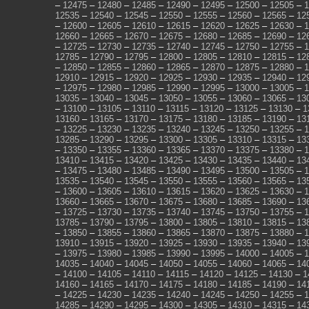
–
12475
–
12480
–
12485
–
12490
–
12495
–
12500
–
12505
–
1
12535
–
12540
–
12545
–
12550
–
12555
–
12560
–
12565
–
12
–
12600
–
12605
–
12610
–
12615
–
12620
–
12625
–
12630
–
1
12660
–
12665
–
12670
–
12675
–
12680
–
12685
–
12690
–
12
–
12725
–
12730
–
12735
–
12740
–
12745
–
12750
–
12755
–
1
12785
–
12790
–
12795
–
12800
–
12805
–
12810
–
12815
–
12
–
12850
–
12855
–
12860
–
12865
–
12870
–
12875
–
12880
–
1
12910
–
12915
–
12920
–
12925
–
12930
–
12935
–
12940
–
12
–
12975
–
12980
–
12985
–
12990
–
12995
–
13000
–
13005
–
1
13035
–
13040
–
13045
–
13050
–
13055
–
13060
–
13065
–
13
–
13100
–
13105
–
13110
–
13115
–
13120
–
13125
–
13130
–
1
13160
–
13165
–
13170
–
13175
–
13180
–
13185
–
13190
–
13
–
13225
–
13230
–
13235
–
13240
–
13245
–
13250
–
13255
–
1
13285
–
13290
–
13295
–
13300
–
13305
–
13310
–
13315
–
13
–
13350
–
13355
–
13360
–
13365
–
13370
–
13375
–
13380
–
1
13410
–
13415
–
13420
–
13425
–
13430
–
13435
–
13440
–
13
–
13475
–
13480
–
13485
–
13490
–
13495
–
13500
–
13505
–
1
13535
–
13540
–
13545
–
13550
–
13555
–
13560
–
13565
–
13
–
13600
–
13605
–
13610
–
13615
–
13620
–
13625
–
13630
–
1
13660
–
13665
–
13670
–
13675
–
13680
–
13685
–
13690
–
13
–
13725
–
13730
–
13735
–
13740
–
13745
–
13750
–
13755
–
1
13785
–
13790
–
13795
–
13800
–
13805
–
13810
–
13815
–
13
–
13850
–
13855
–
13860
–
13865
–
13870
–
13875
–
13880
–
1
13910
–
13915
–
13920
–
13925
–
13930
–
13935
–
13940
–
13
–
13975
–
13980
–
13985
–
13990
–
13995
–
14000
–
14005
–
1
14035
–
14040
–
14045
–
14050
–
14055
–
14060
–
14065
–
14
–
14100
–
14105
–
14110
–
14115
–
14120
–
14125
–
14130
–
1
14160
–
14165
–
14170
–
14175
–
14180
–
14185
–
14190
–
14
–
14225
–
14230
–
14235
–
14240
–
14245
–
14250
–
14255
–
1
14285
–
14290
–
14295
–
14300
–
14305
–
14310
–
14315
–
14