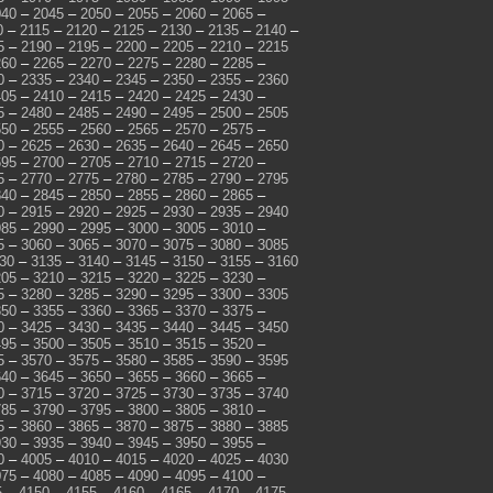
040
–
2045
–
2050
–
2055
–
2060
–
2065
–
0
–
2115
–
2120
–
2125
–
2130
–
2135
–
2140
–
5
–
2190
–
2195
–
2200
–
2205
–
2210
–
2215
260
–
2265
–
2270
–
2275
–
2280
–
2285
–
0
–
2335
–
2340
–
2345
–
2350
–
2355
–
2360
405
–
2410
–
2415
–
2420
–
2425
–
2430
–
5
–
2480
–
2485
–
2490
–
2495
–
2500
–
2505
550
–
2555
–
2560
–
2565
–
2570
–
2575
–
0
–
2625
–
2630
–
2635
–
2640
–
2645
–
2650
695
–
2700
–
2705
–
2710
–
2715
–
2720
–
5
–
2770
–
2775
–
2780
–
2785
–
2790
–
2795
840
–
2845
–
2850
–
2855
–
2860
–
2865
–
0
–
2915
–
2920
–
2925
–
2930
–
2935
–
2940
985
–
2990
–
2995
–
3000
–
3005
–
3010
–
5
–
3060
–
3065
–
3070
–
3075
–
3080
–
3085
30
–
3135
–
3140
–
3145
–
3150
–
3155
–
3160
205
–
3210
–
3215
–
3220
–
3225
–
3230
–
5
–
3280
–
3285
–
3290
–
3295
–
3300
–
3305
350
–
3355
–
3360
–
3365
–
3370
–
3375
–
0
–
3425
–
3430
–
3435
–
3440
–
3445
–
3450
495
–
3500
–
3505
–
3510
–
3515
–
3520
–
5
–
3570
–
3575
–
3580
–
3585
–
3590
–
3595
640
–
3645
–
3650
–
3655
–
3660
–
3665
–
0
–
3715
–
3720
–
3725
–
3730
–
3735
–
3740
785
–
3790
–
3795
–
3800
–
3805
–
3810
–
5
–
3860
–
3865
–
3870
–
3875
–
3880
–
3885
930
–
3935
–
3940
–
3945
–
3950
–
3955
–
0
–
4005
–
4010
–
4015
–
4020
–
4025
–
4030
075
–
4080
–
4085
–
4090
–
4095
–
4100
–
5
–
4150
–
4155
–
4160
–
4165
–
4170
–
4175
–