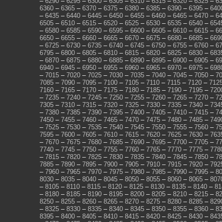
–
6290
–
6295
–
6300
–
6305
–
6310
–
6315
–
6320
–
6325
–
6
6360
–
6365
–
6370
–
6375
–
6380
–
6385
–
6390
–
6395
–
640
–
6435
–
6440
–
6445
–
6450
–
6455
–
6460
–
6465
–
6470
–
6
6505
–
6510
–
6515
–
6520
–
6525
–
6530
–
6535
–
6540
–
654
–
6580
–
6585
–
6590
–
6595
–
6600
–
6605
–
6610
–
6615
–
6
6650
–
6655
–
6660
–
6665
–
6670
–
6675
–
6680
–
6685
–
669
–
6725
–
6730
–
6735
–
6740
–
6745
–
6750
–
6755
–
6760
–
6
6795
–
6800
–
6805
–
6810
–
6815
–
6820
–
6825
–
6830
–
683
–
6870
–
6875
–
6880
–
6885
–
6890
–
6895
–
6900
–
6905
–
6
6940
–
6945
–
6950
–
6955
–
6960
–
6965
–
6970
–
6975
–
698
–
7015
–
7020
–
7025
–
7030
–
7035
–
7040
–
7045
–
7050
–
7
7085
–
7090
–
7095
–
7100
–
7105
–
7110
–
7115
–
7120
–
712
7160
–
7165
–
7170
–
7175
–
7180
–
7185
–
7190
–
7195
–
720
–
7235
–
7240
–
7245
–
7250
–
7255
–
7260
–
7265
–
7270
–
7
7305
–
7310
–
7315
–
7320
–
7325
–
7330
–
7335
–
7340
–
734
–
7380
–
7385
–
7390
–
7395
–
7400
–
7405
–
7410
–
7415
–
7
7450
–
7455
–
7460
–
7465
–
7470
–
7475
–
7480
–
7485
–
749
–
7525
–
7530
–
7535
–
7540
–
7545
–
7550
–
7555
–
7560
–
7
7595
–
7600
–
7605
–
7610
–
7615
–
7620
–
7625
–
7630
–
763
–
7670
–
7675
–
7680
–
7685
–
7690
–
7695
–
7700
–
7705
–
7
7740
–
7745
–
7750
–
7755
–
7760
–
7765
–
7770
–
7775
–
778
–
7815
–
7820
–
7825
–
7830
–
7835
–
7840
–
7845
–
7850
–
7
7885
–
7890
–
7895
–
7900
–
7905
–
7910
–
7915
–
7920
–
792
–
7960
–
7965
–
7970
–
7975
–
7980
–
7985
–
7990
–
7995
–
8
8030
–
8035
–
8040
–
8045
–
8050
–
8055
–
8060
–
8065
–
807
–
8105
–
8110
–
8115
–
8120
–
8125
–
8130
–
8135
–
8140
–
81
–
8180
–
8185
–
8190
–
8195
–
8200
–
8205
–
8210
–
8215
–
8
8250
–
8255
–
8260
–
8265
–
8270
–
8275
–
8280
–
8285
–
829
–
8325
–
8330
–
8335
–
8340
–
8345
–
8350
–
8355
–
8360
–
8
8395
–
8400
–
8405
–
8410
–
8415
–
8420
–
8425
–
8430
–
843