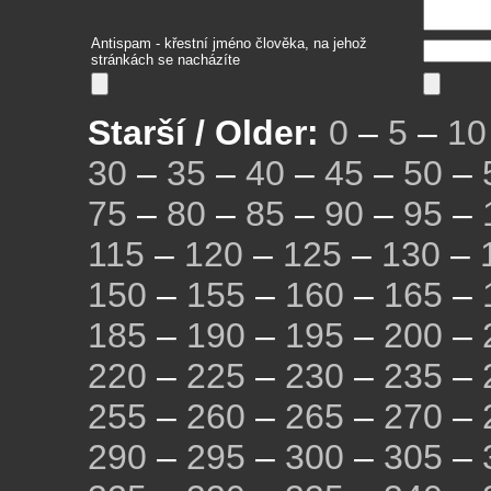
Antispam - křestní jméno člověka, na jehož
stránkách se nacházíte
Starší / Older:
0
–
5
–
10
30
–
35
–
40
–
45
–
50
–
75
–
80
–
85
–
90
–
95
–
115
–
120
–
125
–
130
–
150
–
155
–
160
–
165
–
185
–
190
–
195
–
200
–
220
–
225
–
230
–
235
–
255
–
260
–
265
–
270
–
290
–
295
–
300
–
305
–