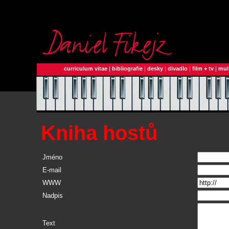
curriculum vitae
|
bibliografie
|
desky
|
divadlo
|
film + tv
|
mul
Kniha hostů
Jméno
E-mail
WWW
Nadpis
Text