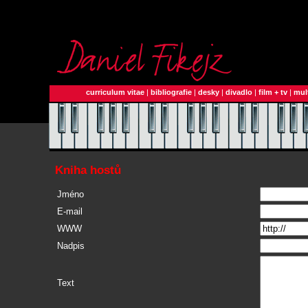
curriculum vitae
|
bibliografie
|
desky
|
divadlo
|
film + tv
|
mul
Kniha hostů
Jméno
E-mail
WWW
Nadpis
Text