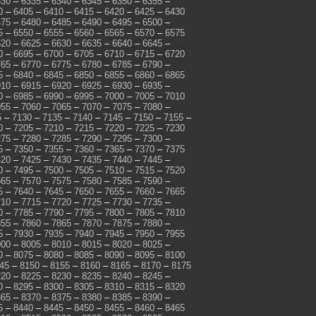
330
–
6335
–
6340
–
6345
–
6350
–
6355
–
0
–
6405
–
6410
–
6415
–
6420
–
6425
–
6430
475
–
6480
–
6485
–
6490
–
6495
–
6500
–
5
–
6550
–
6555
–
6560
–
6565
–
6570
–
6575
620
–
6625
–
6630
–
6635
–
6640
–
6645
–
0
–
6695
–
6700
–
6705
–
6710
–
6715
–
6720
765
–
6770
–
6775
–
6780
–
6785
–
6790
–
5
–
6840
–
6845
–
6850
–
6855
–
6860
–
6865
910
–
6915
–
6920
–
6925
–
6930
–
6935
–
0
–
6985
–
6990
–
6995
–
7000
–
7005
–
7010
055
–
7060
–
7065
–
7070
–
7075
–
7080
–
5
–
7130
–
7135
–
7140
–
7145
–
7150
–
7155
–
0
–
7205
–
7210
–
7215
–
7220
–
7225
–
7230
275
–
7280
–
7285
–
7290
–
7295
–
7300
–
5
–
7350
–
7355
–
7360
–
7365
–
7370
–
7375
420
–
7425
–
7430
–
7435
–
7440
–
7445
–
0
–
7495
–
7500
–
7505
–
7510
–
7515
–
7520
565
–
7570
–
7575
–
7580
–
7585
–
7590
–
5
–
7640
–
7645
–
7650
–
7655
–
7660
–
7665
710
–
7715
–
7720
–
7725
–
7730
–
7735
–
0
–
7785
–
7790
–
7795
–
7800
–
7805
–
7810
855
–
7860
–
7865
–
7870
–
7875
–
7880
–
5
–
7930
–
7935
–
7940
–
7945
–
7950
–
7955
000
–
8005
–
8010
–
8015
–
8020
–
8025
–
0
–
8075
–
8080
–
8085
–
8090
–
8095
–
8100
45
–
8150
–
8155
–
8160
–
8165
–
8170
–
8175
220
–
8225
–
8230
–
8235
–
8240
–
8245
–
0
–
8295
–
8300
–
8305
–
8310
–
8315
–
8320
365
–
8370
–
8375
–
8380
–
8385
–
8390
–
5
–
8440
–
8445
–
8450
–
8455
–
8460
–
8465