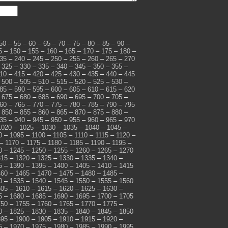
50
–
55
–
60
–
65
–
70
–
75
–
80
–
85
–
90
–
5
–
150
–
155
–
160
–
165
–
170
–
175
–
180
–
35
–
240
–
245
–
250
–
255
–
260
–
265
–
270
–
325
–
330
–
335
–
340
–
345
–
350
–
355
–
10
–
415
–
420
–
425
–
430
–
435
–
440
–
445
–
500
–
505
–
510
–
515
–
520
–
525
–
530
–
85
–
590
–
595
–
600
–
605
–
610
–
615
–
620
–
675
–
680
–
685
–
690
–
695
–
700
–
705
–
60
–
765
–
770
–
775
–
780
–
785
–
790
–
795
–
850
–
855
–
860
–
865
–
870
–
875
–
880
–
35
–
940
–
945
–
950
–
955
–
960
–
965
–
970
1020
–
1025
–
1030
–
1035
–
1040
–
1045
–
0
–
1095
–
1100
–
1105
–
1110
–
1115
–
1120
–
–
1170
–
1175
–
1180
–
1185
–
1190
–
1195
–
0
–
1245
–
1250
–
1255
–
1260
–
1265
–
1270
315
–
1320
–
1325
–
1330
–
1335
–
1340
–
5
–
1390
–
1395
–
1400
–
1405
–
1410
–
1415
460
–
1465
–
1470
–
1475
–
1480
–
1485
–
0
–
1535
–
1540
–
1545
–
1550
–
1555
–
1560
605
–
1610
–
1615
–
1620
–
1625
–
1630
–
5
–
1680
–
1685
–
1690
–
1695
–
1700
–
1705
750
–
1755
–
1760
–
1765
–
1770
–
1775
–
0
–
1825
–
1830
–
1835
–
1840
–
1845
–
1850
895
–
1900
–
1905
–
1910
–
1915
–
1920
–
5
–
1970
–
1975
–
1980
–
1985
–
1990
–
1995