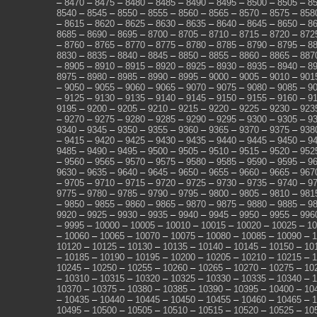
–
8470
–
8475
–
8480
–
8485
–
8490
–
8495
–
8500
–
8505
–
8
8540
–
8545
–
8550
–
8555
–
8560
–
8565
–
8570
–
8575
–
858
–
8615
–
8620
–
8625
–
8630
–
8635
–
8640
–
8645
–
8650
–
8
8685
–
8690
–
8695
–
8700
–
8705
–
8710
–
8715
–
8720
–
872
–
8760
–
8765
–
8770
–
8775
–
8780
–
8785
–
8790
–
8795
–
8
8830
–
8835
–
8840
–
8845
–
8850
–
8855
–
8860
–
8865
–
887
–
8905
–
8910
–
8915
–
8920
–
8925
–
8930
–
8935
–
8940
–
8
8975
–
8980
–
8985
–
8990
–
8995
–
9000
–
9005
–
9010
–
901
–
9050
–
9055
–
9060
–
9065
–
9070
–
9075
–
9080
–
9085
–
9
–
9125
–
9130
–
9135
–
9140
–
9145
–
9150
–
9155
–
9160
–
9
9195
–
9200
–
9205
–
9210
–
9215
–
9220
–
9225
–
9230
–
923
–
9270
–
9275
–
9280
–
9285
–
9290
–
9295
–
9300
–
9305
–
9
9340
–
9345
–
9350
–
9355
–
9360
–
9365
–
9370
–
9375
–
938
–
9415
–
9420
–
9425
–
9430
–
9435
–
9440
–
9445
–
9450
–
9
9485
–
9490
–
9495
–
9500
–
9505
–
9510
–
9515
–
9520
–
952
–
9560
–
9565
–
9570
–
9575
–
9580
–
9585
–
9590
–
9595
–
9
9630
–
9635
–
9640
–
9645
–
9650
–
9655
–
9660
–
9665
–
967
–
9705
–
9710
–
9715
–
9720
–
9725
–
9730
–
9735
–
9740
–
9
9775
–
9780
–
9785
–
9790
–
9795
–
9800
–
9805
–
9810
–
981
–
9850
–
9855
–
9860
–
9865
–
9870
–
9875
–
9880
–
9885
–
9
9920
–
9925
–
9930
–
9935
–
9940
–
9945
–
9950
–
9955
–
996
–
9995
–
10000
–
10005
–
10010
–
10015
–
10020
–
10025
–
10
–
10060
–
10065
–
10070
–
10075
–
10080
–
10085
–
10090
–
1
10120
–
10125
–
10130
–
10135
–
10140
–
10145
–
10150
–
10
–
10185
–
10190
–
10195
–
10200
–
10205
–
10210
–
10215
–
1
10245
–
10250
–
10255
–
10260
–
10265
–
10270
–
10275
–
10
–
10310
–
10315
–
10320
–
10325
–
10330
–
10335
–
10340
–
1
10370
–
10375
–
10380
–
10385
–
10390
–
10395
–
10400
–
10
–
10435
–
10440
–
10445
–
10450
–
10455
–
10460
–
10465
–
1
10495
–
10500
–
10505
–
10510
–
10515
–
10520
–
10525
–
10