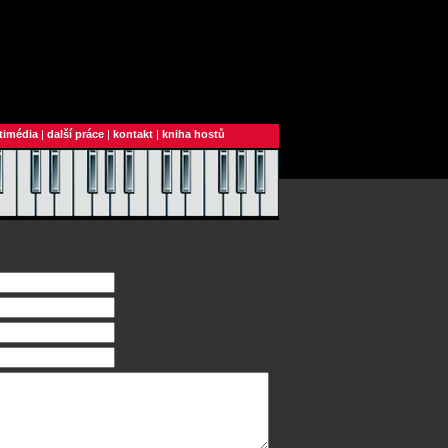
timédia
|
další práce
|
kontakt
|
kniha hostů