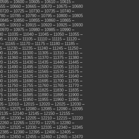
0595
–
10600
–
10605
–
10610
–
10615
–
655
–
10660
–
10665
–
10670
–
10675
–
10680
0720
–
10725
–
10730
–
10735
–
10740
–
780
–
10785
–
10790
–
10795
–
10800
–
10805
0845
–
10850
–
10855
–
10860
–
10865
–
905
–
10910
–
10915
–
10920
–
10925
–
10930
0970
–
10975
–
10980
–
10985
–
10990
–
30
–
11035
–
11040
–
11045
–
11050
–
11055
–
95
–
11100
–
11105
–
11110
–
11115
–
11120
–
0
–
11165
–
11170
–
11175
–
11180
–
11185
–
25
–
11230
–
11235
–
11240
–
11245
–
11250
–
90
–
11295
–
11300
–
11305
–
11310
–
11315
–
55
–
11360
–
11365
–
11370
–
11375
–
11380
–
20
–
11425
–
11430
–
11435
–
11440
–
11445
–
85
–
11490
–
11495
–
11500
–
11505
–
11510
–
50
–
11555
–
11560
–
11565
–
11570
–
11575
–
15
–
11620
–
11625
–
11630
–
11635
–
11640
–
80
–
11685
–
11690
–
11695
–
11700
–
11705
–
45
–
11750
–
11755
–
11760
–
11765
–
11770
–
10
–
11815
–
11820
–
11825
–
11830
–
11835
–
75
–
11880
–
11885
–
11890
–
11895
–
11900
–
40
–
11945
–
11950
–
11955
–
11960
–
11965
–
05
–
12010
–
12015
–
12020
–
12025
–
12030
–
070
–
12075
–
12080
–
12085
–
12090
–
12095
2135
–
12140
–
12145
–
12150
–
12155
–
195
–
12200
–
12205
–
12210
–
12215
–
12220
2260
–
12265
–
12270
–
12275
–
12280
–
320
–
12325
–
12330
–
12335
–
12340
–
12345
2385
–
12390
–
12395
–
12400
–
12405
–
445
–
12450
–
12455
–
12460
–
12465
–
12470