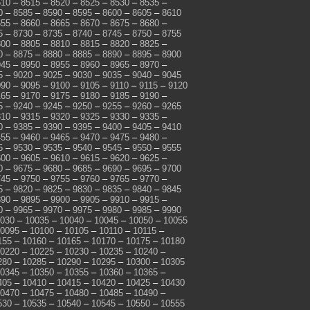
510
–
8515
–
8520
–
8525
–
8530
–
8535
–
0
–
8585
–
8590
–
8595
–
8600
–
8605
–
8610
655
–
8660
–
8665
–
8670
–
8675
–
8680
–
5
–
8730
–
8735
–
8740
–
8745
–
8750
–
8755
800
–
8805
–
8810
–
8815
–
8820
–
8825
–
0
–
8875
–
8880
–
8885
–
8890
–
8895
–
8900
945
–
8950
–
8955
–
8960
–
8965
–
8970
–
5
–
9020
–
9025
–
9030
–
9035
–
9040
–
9045
090
–
9095
–
9100
–
9105
–
9110
–
9115
–
9120
165
–
9170
–
9175
–
9180
–
9185
–
9190
–
5
–
9240
–
9245
–
9250
–
9255
–
9260
–
9265
310
–
9315
–
9320
–
9325
–
9330
–
9335
–
0
–
9385
–
9390
–
9395
–
9400
–
9405
–
9410
455
–
9460
–
9465
–
9470
–
9475
–
9480
–
5
–
9530
–
9535
–
9540
–
9545
–
9550
–
9555
600
–
9605
–
9610
–
9615
–
9620
–
9625
–
0
–
9675
–
9680
–
9685
–
9690
–
9695
–
9700
745
–
9750
–
9755
–
9760
–
9765
–
9770
–
5
–
9820
–
9825
–
9830
–
9835
–
9840
–
9845
890
–
9895
–
9900
–
9905
–
9910
–
9915
–
0
–
9965
–
9970
–
9975
–
9980
–
9985
–
9990
030
–
10035
–
10040
–
10045
–
10050
–
10055
0095
–
10100
–
10105
–
10110
–
10115
–
155
–
10160
–
10165
–
10170
–
10175
–
10180
0220
–
10225
–
10230
–
10235
–
10240
–
280
–
10285
–
10290
–
10295
–
10300
–
10305
0345
–
10350
–
10355
–
10360
–
10365
–
405
–
10410
–
10415
–
10420
–
10425
–
10430
0470
–
10475
–
10480
–
10485
–
10490
–
530
–
10535
–
10540
–
10545
–
10550
–
10555