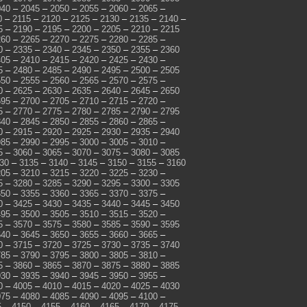
040
–
2045
–
2050
–
2055
–
2060
–
2065
–
0
–
2115
–
2120
–
2125
–
2130
–
2135
–
2140
–
5
–
2190
–
2195
–
2200
–
2205
–
2210
–
2215
260
–
2265
–
2270
–
2275
–
2280
–
2285
–
0
–
2335
–
2340
–
2345
–
2350
–
2355
–
2360
405
–
2410
–
2415
–
2420
–
2425
–
2430
–
5
–
2480
–
2485
–
2490
–
2495
–
2500
–
2505
550
–
2555
–
2560
–
2565
–
2570
–
2575
–
0
–
2625
–
2630
–
2635
–
2640
–
2645
–
2650
695
–
2700
–
2705
–
2710
–
2715
–
2720
–
5
–
2770
–
2775
–
2780
–
2785
–
2790
–
2795
840
–
2845
–
2850
–
2855
–
2860
–
2865
–
0
–
2915
–
2920
–
2925
–
2930
–
2935
–
2940
985
–
2990
–
2995
–
3000
–
3005
–
3010
–
5
–
3060
–
3065
–
3070
–
3075
–
3080
–
3085
30
–
3135
–
3140
–
3145
–
3150
–
3155
–
3160
205
–
3210
–
3215
–
3220
–
3225
–
3230
–
5
–
3280
–
3285
–
3290
–
3295
–
3300
–
3305
350
–
3355
–
3360
–
3365
–
3370
–
3375
–
0
–
3425
–
3430
–
3435
–
3440
–
3445
–
3450
495
–
3500
–
3505
–
3510
–
3515
–
3520
–
5
–
3570
–
3575
–
3580
–
3585
–
3590
–
3595
640
–
3645
–
3650
–
3655
–
3660
–
3665
–
0
–
3715
–
3720
–
3725
–
3730
–
3735
–
3740
785
–
3790
–
3795
–
3800
–
3805
–
3810
–
5
–
3860
–
3865
–
3870
–
3875
–
3880
–
3885
930
–
3935
–
3940
–
3945
–
3950
–
3955
–
0
–
4005
–
4010
–
4015
–
4020
–
4025
–
4030
075
–
4080
–
4085
–
4090
–
4095
–
4100
–
5
–
4150
–
4155
–
4160
–
4165
–
4170
–
4175
–