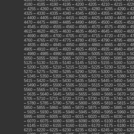
4180
–
4185
–
4190
–
4195
–
4200
–
4205
–
4210
–
4215
–
422
–
4255
–
4260
–
4265
–
4270
–
4275
–
4280
–
4285
–
4290
–
4
4325
–
4330
–
4335
–
4340
–
4345
–
4350
–
4355
–
4360
–
436
–
4400
–
4405
–
4410
–
4415
–
4420
–
4425
–
4430
–
4435
–
4
4470
–
4475
–
4480
–
4485
–
4490
–
4495
–
4500
–
4505
–
451
–
4545
–
4550
–
4555
–
4560
–
4565
–
4570
–
4575
–
4580
–
4
4615
–
4620
–
4625
–
4630
–
4635
–
4640
–
4645
–
4650
–
465
–
4690
–
4695
–
4700
–
4705
–
4710
–
4715
–
4720
–
4725
–
4
4760
–
4765
–
4770
–
4775
–
4780
–
4785
–
4790
–
4795
–
480
–
4835
–
4840
–
4845
–
4850
–
4855
–
4860
–
4865
–
4870
–
4
4905
–
4910
–
4915
–
4920
–
4925
–
4930
–
4935
–
4940
–
494
–
4980
–
4985
–
4990
–
4995
–
5000
–
5005
–
5010
–
5015
–
5
5050
–
5055
–
5060
–
5065
–
5070
–
5075
–
5080
–
5085
–
509
5125
–
5130
–
5135
–
5140
–
5145
–
5150
–
5155
–
5160
–
516
–
5200
–
5205
–
5210
–
5215
–
5220
–
5225
–
5230
–
5235
–
5
5270
–
5275
–
5280
–
5285
–
5290
–
5295
–
5300
–
5305
–
531
–
5345
–
5350
–
5355
–
5360
–
5365
–
5370
–
5375
–
5380
–
5
5415
–
5420
–
5425
–
5430
–
5435
–
5440
–
5445
–
5450
–
545
–
5490
–
5495
–
5500
–
5505
–
5510
–
5515
–
5520
–
5525
–
5
5560
–
5565
–
5570
–
5575
–
5580
–
5585
–
5590
–
5595
–
560
–
5635
–
5640
–
5645
–
5650
–
5655
–
5660
–
5665
–
5670
–
5
5705
–
5710
–
5715
–
5720
–
5725
–
5730
–
5735
–
5740
–
574
–
5780
–
5785
–
5790
–
5795
–
5800
–
5805
–
5810
–
5815
–
5
5850
–
5855
–
5860
–
5865
–
5870
–
5875
–
5880
–
5885
–
589
–
5925
–
5930
–
5935
–
5940
–
5945
–
5950
–
5955
–
5960
–
5
5995
–
6000
–
6005
–
6010
–
6015
–
6020
–
6025
–
6030
–
603
–
6070
–
6075
–
6080
–
6085
–
6090
–
6095
–
6100
–
6105
–
6
–
6145
–
6150
–
6155
–
6160
–
6165
–
6170
–
6175
–
6180
–
6
6215
–
6220
–
6225
–
6230
–
6235
–
6240
–
6245
–
6250
–
625