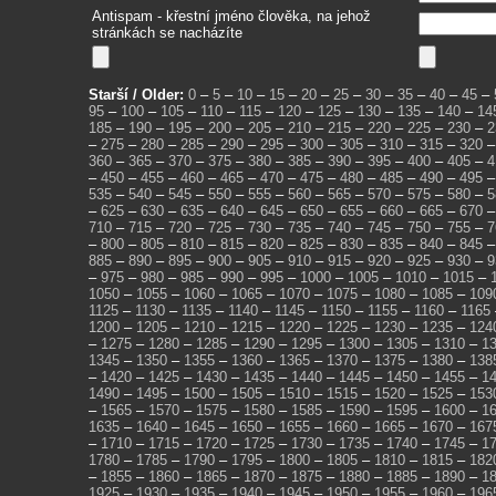
Antispam - křestní jméno člověka, na jehož
stránkách se nacházíte
Starší / Older:
0
–
5
–
10
–
15
–
20
–
25
–
30
–
35
–
40
–
45
–
95
–
100
–
105
–
110
–
115
–
120
–
125
–
130
–
135
–
140
–
14
185
–
190
–
195
–
200
–
205
–
210
–
215
–
220
–
225
–
230
–
2
–
275
–
280
–
285
–
290
–
295
–
300
–
305
–
310
–
315
–
320
360
–
365
–
370
–
375
–
380
–
385
–
390
–
395
–
400
–
405
–
4
–
450
–
455
–
460
–
465
–
470
–
475
–
480
–
485
–
490
–
495
535
–
540
–
545
–
550
–
555
–
560
–
565
–
570
–
575
–
580
–
5
–
625
–
630
–
635
–
640
–
645
–
650
–
655
–
660
–
665
–
670
710
–
715
–
720
–
725
–
730
–
735
–
740
–
745
–
750
–
755
–
7
–
800
–
805
–
810
–
815
–
820
–
825
–
830
–
835
–
840
–
845
885
–
890
–
895
–
900
–
905
–
910
–
915
–
920
–
925
–
930
–
9
–
975
–
980
–
985
–
990
–
995
–
1000
–
1005
–
1010
–
1015
–
1050
–
1055
–
1060
–
1065
–
1070
–
1075
–
1080
–
1085
–
109
1125
–
1130
–
1135
–
1140
–
1145
–
1150
–
1155
–
1160
–
1165
1200
–
1205
–
1210
–
1215
–
1220
–
1225
–
1230
–
1235
–
124
–
1275
–
1280
–
1285
–
1290
–
1295
–
1300
–
1305
–
1310
–
1
1345
–
1350
–
1355
–
1360
–
1365
–
1370
–
1375
–
1380
–
138
–
1420
–
1425
–
1430
–
1435
–
1440
–
1445
–
1450
–
1455
–
1
1490
–
1495
–
1500
–
1505
–
1510
–
1515
–
1520
–
1525
–
153
–
1565
–
1570
–
1575
–
1580
–
1585
–
1590
–
1595
–
1600
–
1
1635
–
1640
–
1645
–
1650
–
1655
–
1660
–
1665
–
1670
–
167
–
1710
–
1715
–
1720
–
1725
–
1730
–
1735
–
1740
–
1745
–
1
1780
–
1785
–
1790
–
1795
–
1800
–
1805
–
1810
–
1815
–
182
–
1855
–
1860
–
1865
–
1870
–
1875
–
1880
–
1885
–
1890
–
1
1925
–
1930
–
1935
–
1940
–
1945
–
1950
–
1955
–
1960
–
196