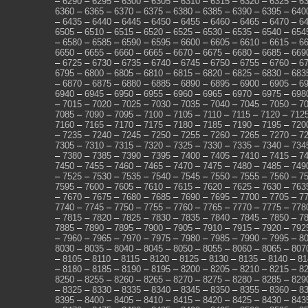
–
6290
–
6295
–
6300
–
6305
–
6310
–
6315
–
6320
–
6325
–
6
6360
–
6365
–
6370
–
6375
–
6380
–
6385
–
6390
–
6395
–
640
–
6435
–
6440
–
6445
–
6450
–
6455
–
6460
–
6465
–
6470
–
6
6505
–
6510
–
6515
–
6520
–
6525
–
6530
–
6535
–
6540
–
654
–
6580
–
6585
–
6590
–
6595
–
6600
–
6605
–
6610
–
6615
–
6
6650
–
6655
–
6660
–
6665
–
6670
–
6675
–
6680
–
6685
–
669
–
6725
–
6730
–
6735
–
6740
–
6745
–
6750
–
6755
–
6760
–
6
6795
–
6800
–
6805
–
6810
–
6815
–
6820
–
6825
–
6830
–
683
–
6870
–
6875
–
6880
–
6885
–
6890
–
6895
–
6900
–
6905
–
6
6940
–
6945
–
6950
–
6955
–
6960
–
6965
–
6970
–
6975
–
698
–
7015
–
7020
–
7025
–
7030
–
7035
–
7040
–
7045
–
7050
–
7
7085
–
7090
–
7095
–
7100
–
7105
–
7110
–
7115
–
7120
–
712
7160
–
7165
–
7170
–
7175
–
7180
–
7185
–
7190
–
7195
–
720
–
7235
–
7240
–
7245
–
7250
–
7255
–
7260
–
7265
–
7270
–
7
7305
–
7310
–
7315
–
7320
–
7325
–
7330
–
7335
–
7340
–
734
–
7380
–
7385
–
7390
–
7395
–
7400
–
7405
–
7410
–
7415
–
7
7450
–
7455
–
7460
–
7465
–
7470
–
7475
–
7480
–
7485
–
749
–
7525
–
7530
–
7535
–
7540
–
7545
–
7550
–
7555
–
7560
–
7
7595
–
7600
–
7605
–
7610
–
7615
–
7620
–
7625
–
7630
–
763
–
7670
–
7675
–
7680
–
7685
–
7690
–
7695
–
7700
–
7705
–
7
7740
–
7745
–
7750
–
7755
–
7760
–
7765
–
7770
–
7775
–
778
–
7815
–
7820
–
7825
–
7830
–
7835
–
7840
–
7845
–
7850
–
7
7885
–
7890
–
7895
–
7900
–
7905
–
7910
–
7915
–
7920
–
792
–
7960
–
7965
–
7970
–
7975
–
7980
–
7985
–
7990
–
7995
–
8
8030
–
8035
–
8040
–
8045
–
8050
–
8055
–
8060
–
8065
–
807
–
8105
–
8110
–
8115
–
8120
–
8125
–
8130
–
8135
–
8140
–
81
–
8180
–
8185
–
8190
–
8195
–
8200
–
8205
–
8210
–
8215
–
8
8250
–
8255
–
8260
–
8265
–
8270
–
8275
–
8280
–
8285
–
829
–
8325
–
8330
–
8335
–
8340
–
8345
–
8350
–
8355
–
8360
–
8
8395
–
8400
–
8405
–
8410
–
8415
–
8420
–
8425
–
8430
–
843