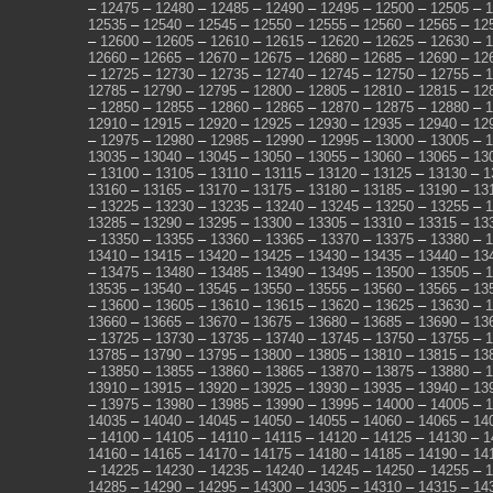
–
12475
–
12480
–
12485
–
12490
–
12495
–
12500
–
12505
–
1
12535
–
12540
–
12545
–
12550
–
12555
–
12560
–
12565
–
12
–
12600
–
12605
–
12610
–
12615
–
12620
–
12625
–
12630
–
1
12660
–
12665
–
12670
–
12675
–
12680
–
12685
–
12690
–
12
–
12725
–
12730
–
12735
–
12740
–
12745
–
12750
–
12755
–
1
12785
–
12790
–
12795
–
12800
–
12805
–
12810
–
12815
–
12
–
12850
–
12855
–
12860
–
12865
–
12870
–
12875
–
12880
–
1
12910
–
12915
–
12920
–
12925
–
12930
–
12935
–
12940
–
12
–
12975
–
12980
–
12985
–
12990
–
12995
–
13000
–
13005
–
1
13035
–
13040
–
13045
–
13050
–
13055
–
13060
–
13065
–
13
–
13100
–
13105
–
13110
–
13115
–
13120
–
13125
–
13130
–
1
13160
–
13165
–
13170
–
13175
–
13180
–
13185
–
13190
–
13
–
13225
–
13230
–
13235
–
13240
–
13245
–
13250
–
13255
–
1
13285
–
13290
–
13295
–
13300
–
13305
–
13310
–
13315
–
13
–
13350
–
13355
–
13360
–
13365
–
13370
–
13375
–
13380
–
1
13410
–
13415
–
13420
–
13425
–
13430
–
13435
–
13440
–
13
–
13475
–
13480
–
13485
–
13490
–
13495
–
13500
–
13505
–
1
13535
–
13540
–
13545
–
13550
–
13555
–
13560
–
13565
–
13
–
13600
–
13605
–
13610
–
13615
–
13620
–
13625
–
13630
–
1
13660
–
13665
–
13670
–
13675
–
13680
–
13685
–
13690
–
13
–
13725
–
13730
–
13735
–
13740
–
13745
–
13750
–
13755
–
1
13785
–
13790
–
13795
–
13800
–
13805
–
13810
–
13815
–
13
–
13850
–
13855
–
13860
–
13865
–
13870
–
13875
–
13880
–
1
13910
–
13915
–
13920
–
13925
–
13930
–
13935
–
13940
–
13
–
13975
–
13980
–
13985
–
13990
–
13995
–
14000
–
14005
–
1
14035
–
14040
–
14045
–
14050
–
14055
–
14060
–
14065
–
14
–
14100
–
14105
–
14110
–
14115
–
14120
–
14125
–
14130
–
1
14160
–
14165
–
14170
–
14175
–
14180
–
14185
–
14190
–
14
–
14225
–
14230
–
14235
–
14240
–
14245
–
14250
–
14255
–
1
14285
–
14290
–
14295
–
14300
–
14305
–
14310
–
14315
–
14