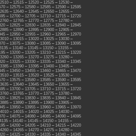
2510
–
12515
–
12520
–
12525
–
12530
–
570
–
12575
–
12580
–
12585
–
12590
–
12595
2635
–
12640
–
12645
–
12650
–
12655
–
695
–
12700
–
12705
–
12710
–
12715
–
12720
2760
–
12765
–
12770
–
12775
–
12780
–
820
–
12825
–
12830
–
12835
–
12840
–
12845
2885
–
12890
–
12895
–
12900
–
12905
–
945
–
12950
–
12955
–
12960
–
12965
–
12970
3010
–
13015
–
13020
–
13025
–
13030
–
070
–
13075
–
13080
–
13085
–
13090
–
13095
3135
–
13140
–
13145
–
13150
–
13155
–
195
–
13200
–
13205
–
13210
–
13215
–
13220
3260
–
13265
–
13270
–
13275
–
13280
–
320
–
13325
–
13330
–
13335
–
13340
–
13345
3385
–
13390
–
13395
–
13400
–
13405
–
445
–
13450
–
13455
–
13460
–
13465
–
13470
3510
–
13515
–
13520
–
13525
–
13530
–
570
–
13575
–
13580
–
13585
–
13590
–
13595
3635
–
13640
–
13645
–
13650
–
13655
–
695
–
13700
–
13705
–
13710
–
13715
–
13720
3760
–
13765
–
13770
–
13775
–
13780
–
820
–
13825
–
13830
–
13835
–
13840
–
13845
3885
–
13890
–
13895
–
13900
–
13905
–
945
–
13950
–
13955
–
13960
–
13965
–
13970
4010
–
14015
–
14020
–
14025
–
14030
–
070
–
14075
–
14080
–
14085
–
14090
–
14095
4135
–
14140
–
14145
–
14150
–
14155
–
195
–
14200
–
14205
–
14210
–
14215
–
14220
4260
–
14265
–
14270
–
14275
–
14280
–
320
–
14325
–
14330
–
14335
–
14340
–
14345