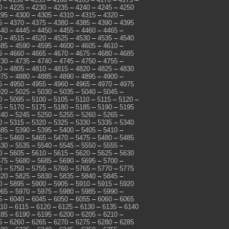
0
–
4225
–
4230
–
4235
–
4240
–
4245
–
4250
295
–
4300
–
4305
–
4310
–
4315
–
4320
–
5
–
4370
–
4375
–
4380
–
4385
–
4390
–
4395
440
–
4445
–
4450
–
4455
–
4460
–
4465
–
0
–
4515
–
4520
–
4525
–
4530
–
4535
–
4540
585
–
4590
–
4595
–
4600
–
4605
–
4610
–
5
–
4660
–
4665
–
4670
–
4675
–
4680
–
4685
730
–
4735
–
4740
–
4745
–
4750
–
4755
–
0
–
4805
–
4810
–
4815
–
4820
–
4825
–
4830
875
–
4880
–
4885
–
4890
–
4895
–
4900
–
5
–
4950
–
4955
–
4960
–
4965
–
4970
–
4975
020
–
5025
–
5030
–
5035
–
5040
–
5045
–
0
–
5095
–
5100
–
5105
–
5110
–
5115
–
5120
–
5
–
5170
–
5175
–
5180
–
5185
–
5190
–
5195
240
–
5245
–
5250
–
5255
–
5260
–
5265
–
0
–
5315
–
5320
–
5325
–
5330
–
5335
–
5340
385
–
5390
–
5395
–
5400
–
5405
–
5410
–
5
–
5460
–
5465
–
5470
–
5475
–
5480
–
5485
530
–
5535
–
5540
–
5545
–
5550
–
5555
–
0
–
5605
–
5610
–
5615
–
5620
–
5625
–
5630
675
–
5680
–
5685
–
5690
–
5695
–
5700
–
5
–
5750
–
5755
–
5760
–
5765
–
5770
–
5775
820
–
5825
–
5830
–
5835
–
5840
–
5845
–
0
–
5895
–
5900
–
5905
–
5910
–
5915
–
5920
965
–
5970
–
5975
–
5980
–
5985
–
5990
–
5
–
6040
–
6045
–
6050
–
6055
–
6060
–
6065
110
–
6115
–
6120
–
6125
–
6130
–
6135
–
6140
185
–
6190
–
6195
–
6200
–
6205
–
6210
–
5
–
6260
–
6265
–
6270
–
6275
–
6280
–
6285