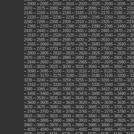
–
2000
–
2005
–
2010
–
2015
–
2020
–
2025
–
2030
–
2035
–
2
2070
–
2075
–
2080
–
2085
–
2090
–
2095
–
2100
–
2105
–
211
2145
–
2150
–
2155
–
2160
–
2165
–
2170
–
2175
–
2180
–
218
–
2220
–
2225
–
2230
–
2235
–
2240
–
2245
–
2250
–
2255
–
2
2290
–
2295
–
2300
–
2305
–
2310
–
2315
–
2320
–
2325
–
233
–
2365
–
2370
–
2375
–
2380
–
2385
–
2390
–
2395
–
2400
–
2
2435
–
2440
–
2445
–
2450
–
2455
–
2460
–
2465
–
2470
–
247
–
2510
–
2515
–
2520
–
2525
–
2530
–
2535
–
2540
–
2545
–
2
2580
–
2585
–
2590
–
2595
–
2600
–
2605
–
2610
–
2615
–
262
–
2655
–
2660
–
2665
–
2670
–
2675
–
2680
–
2685
–
2690
–
2
2725
–
2730
–
2735
–
2740
–
2745
–
2750
–
2755
–
2760
–
276
–
2800
–
2805
–
2810
–
2815
–
2820
–
2825
–
2830
–
2835
–
2
2870
–
2875
–
2880
–
2885
–
2890
–
2895
–
2900
–
2905
–
291
–
2945
–
2950
–
2955
–
2960
–
2965
–
2970
–
2975
–
2980
–
2
3015
–
3020
–
3025
–
3030
–
3035
–
3040
–
3045
–
3050
–
305
–
3090
–
3095
–
3100
–
3105
–
3110
–
3115
–
3120
–
3125
–
31
–
3165
–
3170
–
3175
–
3180
–
3185
–
3190
–
3195
–
3200
–
3
3235
–
3240
–
3245
–
3250
–
3255
–
3260
–
3265
–
3270
–
327
–
3310
–
3315
–
3320
–
3325
–
3330
–
3335
–
3340
–
3345
–
3
3380
–
3385
–
3390
–
3395
–
3400
–
3405
–
3410
–
3415
–
342
–
3455
–
3460
–
3465
–
3470
–
3475
–
3480
–
3485
–
3490
–
3
3525
–
3530
–
3535
–
3540
–
3545
–
3550
–
3555
–
3560
–
356
–
3600
–
3605
–
3610
–
3615
–
3620
–
3625
–
3630
–
3635
–
3
3670
–
3675
–
3680
–
3685
–
3690
–
3695
–
3700
–
3705
–
371
–
3745
–
3750
–
3755
–
3760
–
3765
–
3770
–
3775
–
3780
–
3
3815
–
3820
–
3825
–
3830
–
3835
–
3840
–
3845
–
3850
–
385
–
3890
–
3895
–
3900
–
3905
–
3910
–
3915
–
3920
–
3925
–
3
3960
–
3965
–
3970
–
3975
–
3980
–
3985
–
3990
–
3995
–
400
–
4035
–
4040
–
4045
–
4050
–
4055
–
4060
–
4065
–
4070
–
4
4105
–
4110
–
4115
–
4120
–
4125
–
4130
–
4135
–
4140
–
414