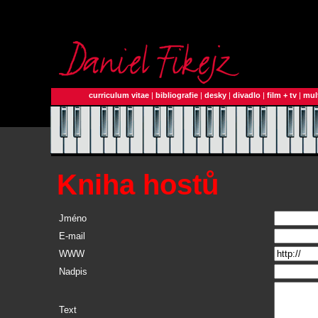
curriculum vitae
|
bibliografie
|
desky
|
divadlo
|
film + tv
|
mul
Kniha hostů
Jméno
E-mail
WWW
Nadpis
Text