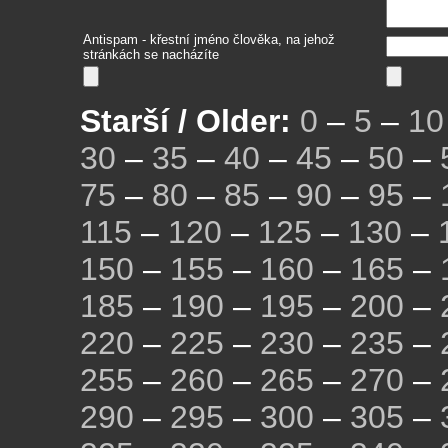
Antispam - křestní jméno člověka, na jehož
stránkách se nacházíte
Starší / Older:
0
–
5
–
10
30
–
35
–
40
–
45
–
50
–
75
–
80
–
85
–
90
–
95
–
115
–
120
–
125
–
130
–
150
–
155
–
160
–
165
–
185
–
190
–
195
–
200
–
220
–
225
–
230
–
235
–
255
–
260
–
265
–
270
–
290
–
295
–
300
–
305
–