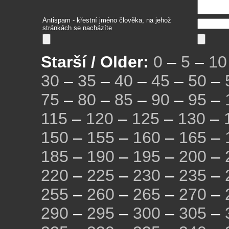
Antispam - křestní jméno člověka, na jehož
stránkách se nacházíte
Starší / Older:
0
–
5
–
10
30
–
35
–
40
–
45
–
50
–
75
–
80
–
85
–
90
–
95
–
115
–
120
–
125
–
130
–
150
–
155
–
160
–
165
–
185
–
190
–
195
–
200
–
220
–
225
–
230
–
235
–
255
–
260
–
265
–
270
–
290
–
295
–
300
–
305
–