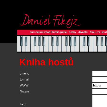
curriculum vitae
|
bibliografie
|
desky
|
divadlo
|
film + tv
|
mul
Kniha hostů
Jméno
E-mail
WWW
Nadpis
Text