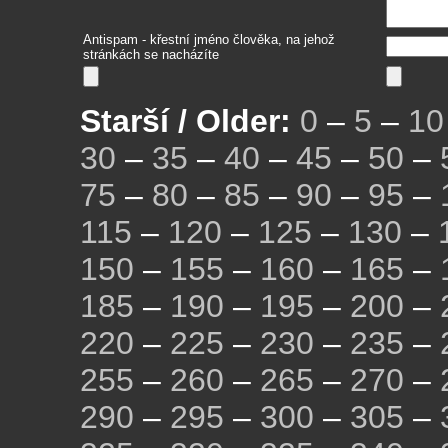
Antispam - křestní jméno člověka, na jehož
stránkách se nacházíte
Starší / Older:
0
–
5
–
10
30
–
35
–
40
–
45
–
50
–
75
–
80
–
85
–
90
–
95
–
115
–
120
–
125
–
130
–
150
–
155
–
160
–
165
–
185
–
190
–
195
–
200
–
220
–
225
–
230
–
235
–
255
–
260
–
265
–
270
–
290
–
295
–
300
–
305
–