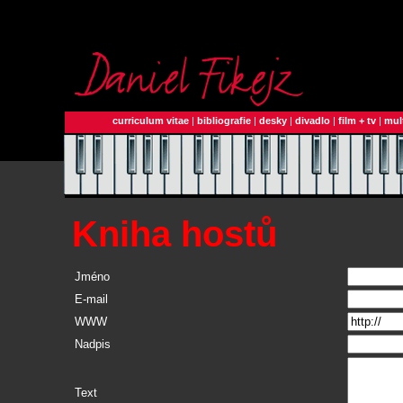
curriculum vitae
|
bibliografie
|
desky
|
divadlo
|
film + tv
|
mul
Kniha hostů
Jméno
E-mail
WWW
Nadpis
Text