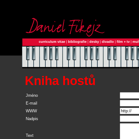
curriculum vitae
|
bibliografie
|
desky
|
divadlo
|
film + tv
|
mul
Kniha hostů
Jméno
E-mail
WWW
Nadpis
Text