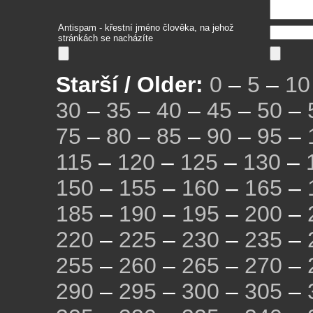
Antispam - křestní jméno člověka, na jehož
stránkách se nacházíte
Starší / Older:
0
–
5
–
10
30
–
35
–
40
–
45
–
50
–
75
–
80
–
85
–
90
–
95
–
115
–
120
–
125
–
130
–
150
–
155
–
160
–
165
–
185
–
190
–
195
–
200
–
220
–
225
–
230
–
235
–
255
–
260
–
265
–
270
–
290
–
295
–
300
–
305
–