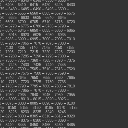
330
–
6335
–
6340
–
6345
–
6350
–
6355
–
0
–
6405
–
6410
–
6415
–
6420
–
6425
–
6430
475
–
6480
–
6485
–
6490
–
6495
–
6500
–
5
–
6550
–
6555
–
6560
–
6565
–
6570
–
6575
620
–
6625
–
6630
–
6635
–
6640
–
6645
–
0
–
6695
–
6700
–
6705
–
6710
–
6715
–
6720
765
–
6770
–
6775
–
6780
–
6785
–
6790
–
5
–
6840
–
6845
–
6850
–
6855
–
6860
–
6865
910
–
6915
–
6920
–
6925
–
6930
–
6935
–
0
–
6985
–
6990
–
6995
–
7000
–
7005
–
7010
055
–
7060
–
7065
–
7070
–
7075
–
7080
–
5
–
7130
–
7135
–
7140
–
7145
–
7150
–
7155
–
0
–
7205
–
7210
–
7215
–
7220
–
7225
–
7230
275
–
7280
–
7285
–
7290
–
7295
–
7300
–
5
–
7350
–
7355
–
7360
–
7365
–
7370
–
7375
420
–
7425
–
7430
–
7435
–
7440
–
7445
–
0
–
7495
–
7500
–
7505
–
7510
–
7515
–
7520
565
–
7570
–
7575
–
7580
–
7585
–
7590
–
5
–
7640
–
7645
–
7650
–
7655
–
7660
–
7665
710
–
7715
–
7720
–
7725
–
7730
–
7735
–
0
–
7785
–
7790
–
7795
–
7800
–
7805
–
7810
855
–
7860
–
7865
–
7870
–
7875
–
7880
–
5
–
7930
–
7935
–
7940
–
7945
–
7950
–
7955
000
–
8005
–
8010
–
8015
–
8020
–
8025
–
0
–
8075
–
8080
–
8085
–
8090
–
8095
–
8100
45
–
8150
–
8155
–
8160
–
8165
–
8170
–
8175
220
–
8225
–
8230
–
8235
–
8240
–
8245
–
0
–
8295
–
8300
–
8305
–
8310
–
8315
–
8320
365
–
8370
–
8375
–
8380
–
8385
–
8390
–
5
–
8440
–
8445
–
8450
–
8455
–
8460
–
8465