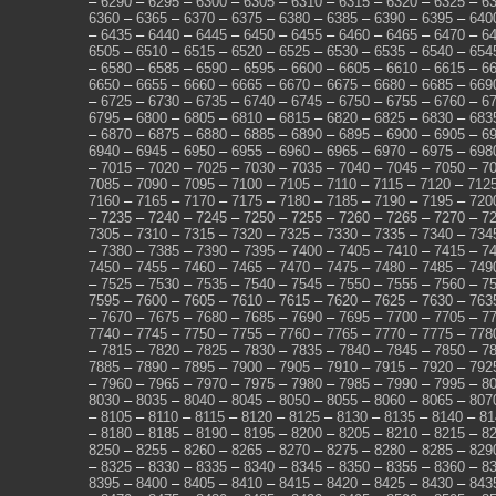
–
6290
–
6295
–
6300
–
6305
–
6310
–
6315
–
6320
–
6325
–
6
6360
–
6365
–
6370
–
6375
–
6380
–
6385
–
6390
–
6395
–
640
–
6435
–
6440
–
6445
–
6450
–
6455
–
6460
–
6465
–
6470
–
6
6505
–
6510
–
6515
–
6520
–
6525
–
6530
–
6535
–
6540
–
654
–
6580
–
6585
–
6590
–
6595
–
6600
–
6605
–
6610
–
6615
–
6
6650
–
6655
–
6660
–
6665
–
6670
–
6675
–
6680
–
6685
–
669
–
6725
–
6730
–
6735
–
6740
–
6745
–
6750
–
6755
–
6760
–
6
6795
–
6800
–
6805
–
6810
–
6815
–
6820
–
6825
–
6830
–
683
–
6870
–
6875
–
6880
–
6885
–
6890
–
6895
–
6900
–
6905
–
6
6940
–
6945
–
6950
–
6955
–
6960
–
6965
–
6970
–
6975
–
698
–
7015
–
7020
–
7025
–
7030
–
7035
–
7040
–
7045
–
7050
–
7
7085
–
7090
–
7095
–
7100
–
7105
–
7110
–
7115
–
7120
–
712
7160
–
7165
–
7170
–
7175
–
7180
–
7185
–
7190
–
7195
–
720
–
7235
–
7240
–
7245
–
7250
–
7255
–
7260
–
7265
–
7270
–
7
7305
–
7310
–
7315
–
7320
–
7325
–
7330
–
7335
–
7340
–
734
–
7380
–
7385
–
7390
–
7395
–
7400
–
7405
–
7410
–
7415
–
7
7450
–
7455
–
7460
–
7465
–
7470
–
7475
–
7480
–
7485
–
749
–
7525
–
7530
–
7535
–
7540
–
7545
–
7550
–
7555
–
7560
–
7
7595
–
7600
–
7605
–
7610
–
7615
–
7620
–
7625
–
7630
–
763
–
7670
–
7675
–
7680
–
7685
–
7690
–
7695
–
7700
–
7705
–
7
7740
–
7745
–
7750
–
7755
–
7760
–
7765
–
7770
–
7775
–
778
–
7815
–
7820
–
7825
–
7830
–
7835
–
7840
–
7845
–
7850
–
7
7885
–
7890
–
7895
–
7900
–
7905
–
7910
–
7915
–
7920
–
792
–
7960
–
7965
–
7970
–
7975
–
7980
–
7985
–
7990
–
7995
–
8
8030
–
8035
–
8040
–
8045
–
8050
–
8055
–
8060
–
8065
–
807
–
8105
–
8110
–
8115
–
8120
–
8125
–
8130
–
8135
–
8140
–
81
–
8180
–
8185
–
8190
–
8195
–
8200
–
8205
–
8210
–
8215
–
8
8250
–
8255
–
8260
–
8265
–
8270
–
8275
–
8280
–
8285
–
829
–
8325
–
8330
–
8335
–
8340
–
8345
–
8350
–
8355
–
8360
–
8
8395
–
8400
–
8405
–
8410
–
8415
–
8420
–
8425
–
8430
–
843