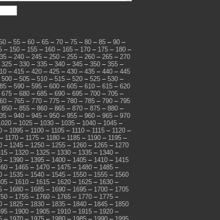
50
–
55
–
60
–
65
–
70
–
75
–
80
–
85
–
90
–
5
–
150
–
155
–
160
–
165
–
170
–
175
–
180
–
35
–
240
–
245
–
250
–
255
–
260
–
265
–
270
–
325
–
330
–
335
–
340
–
345
–
350
–
355
–
10
–
415
–
420
–
425
–
430
–
435
–
440
–
445
–
500
–
505
–
510
–
515
–
520
–
525
–
530
–
85
–
590
–
595
–
600
–
605
–
610
–
615
–
620
–
675
–
680
–
685
–
690
–
695
–
700
–
705
–
60
–
765
–
770
–
775
–
780
–
785
–
790
–
795
–
850
–
855
–
860
–
865
–
870
–
875
–
880
–
35
–
940
–
945
–
950
–
955
–
960
–
965
–
970
1020
–
1025
–
1030
–
1035
–
1040
–
1045
–
0
–
1095
–
1100
–
1105
–
1110
–
1115
–
1120
–
–
1170
–
1175
–
1180
–
1185
–
1190
–
1195
–
0
–
1245
–
1250
–
1255
–
1260
–
1265
–
1270
315
–
1320
–
1325
–
1330
–
1335
–
1340
–
5
–
1390
–
1395
–
1400
–
1405
–
1410
–
1415
460
–
1465
–
1470
–
1475
–
1480
–
1485
–
0
–
1535
–
1540
–
1545
–
1550
–
1555
–
1560
605
–
1610
–
1615
–
1620
–
1625
–
1630
–
5
–
1680
–
1685
–
1690
–
1695
–
1700
–
1705
750
–
1755
–
1760
–
1765
–
1770
–
1775
–
0
–
1825
–
1830
–
1835
–
1840
–
1845
–
1850
895
–
1900
–
1905
–
1910
–
1915
–
1920
–
5
–
1970
–
1975
–
1980
–
1985
–
1990
–
1995