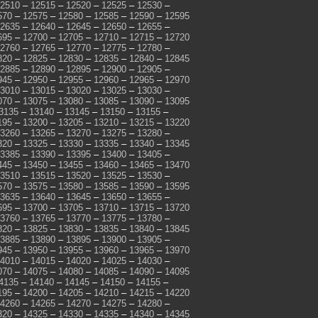
2510
–
12515
–
12520
–
12525
–
12530
–
570
–
12575
–
12580
–
12585
–
12590
–
12595
2635
–
12640
–
12645
–
12650
–
12655
–
695
–
12700
–
12705
–
12710
–
12715
–
12720
2760
–
12765
–
12770
–
12775
–
12780
–
820
–
12825
–
12830
–
12835
–
12840
–
12845
2885
–
12890
–
12895
–
12900
–
12905
–
945
–
12950
–
12955
–
12960
–
12965
–
12970
3010
–
13015
–
13020
–
13025
–
13030
–
070
–
13075
–
13080
–
13085
–
13090
–
13095
3135
–
13140
–
13145
–
13150
–
13155
–
195
–
13200
–
13205
–
13210
–
13215
–
13220
3260
–
13265
–
13270
–
13275
–
13280
–
320
–
13325
–
13330
–
13335
–
13340
–
13345
3385
–
13390
–
13395
–
13400
–
13405
–
445
–
13450
–
13455
–
13460
–
13465
–
13470
3510
–
13515
–
13520
–
13525
–
13530
–
570
–
13575
–
13580
–
13585
–
13590
–
13595
3635
–
13640
–
13645
–
13650
–
13655
–
695
–
13700
–
13705
–
13710
–
13715
–
13720
3760
–
13765
–
13770
–
13775
–
13780
–
820
–
13825
–
13830
–
13835
–
13840
–
13845
3885
–
13890
–
13895
–
13900
–
13905
–
945
–
13950
–
13955
–
13960
–
13965
–
13970
4010
–
14015
–
14020
–
14025
–
14030
–
070
–
14075
–
14080
–
14085
–
14090
–
14095
4135
–
14140
–
14145
–
14150
–
14155
–
195
–
14200
–
14205
–
14210
–
14215
–
14220
4260
–
14265
–
14270
–
14275
–
14280
–
320
–
14325
–
14330
–
14335
–
14340
–
14345