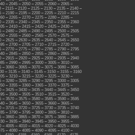
040
–
2045
–
2050
–
2055
–
2060
–
2065
–
0
–
2115
–
2120
–
2125
–
2130
–
2135
–
2140
–
5
–
2190
–
2195
–
2200
–
2205
–
2210
–
2215
260
–
2265
–
2270
–
2275
–
2280
–
2285
–
0
–
2335
–
2340
–
2345
–
2350
–
2355
–
2360
405
–
2410
–
2415
–
2420
–
2425
–
2430
–
5
–
2480
–
2485
–
2490
–
2495
–
2500
–
2505
550
–
2555
–
2560
–
2565
–
2570
–
2575
–
0
–
2625
–
2630
–
2635
–
2640
–
2645
–
2650
695
–
2700
–
2705
–
2710
–
2715
–
2720
–
5
–
2770
–
2775
–
2780
–
2785
–
2790
–
2795
840
–
2845
–
2850
–
2855
–
2860
–
2865
–
0
–
2915
–
2920
–
2925
–
2930
–
2935
–
2940
985
–
2990
–
2995
–
3000
–
3005
–
3010
–
5
–
3060
–
3065
–
3070
–
3075
–
3080
–
3085
30
–
3135
–
3140
–
3145
–
3150
–
3155
–
3160
205
–
3210
–
3215
–
3220
–
3225
–
3230
–
5
–
3280
–
3285
–
3290
–
3295
–
3300
–
3305
350
–
3355
–
3360
–
3365
–
3370
–
3375
–
0
–
3425
–
3430
–
3435
–
3440
–
3445
–
3450
495
–
3500
–
3505
–
3510
–
3515
–
3520
–
5
–
3570
–
3575
–
3580
–
3585
–
3590
–
3595
640
–
3645
–
3650
–
3655
–
3660
–
3665
–
0
–
3715
–
3720
–
3725
–
3730
–
3735
–
3740
785
–
3790
–
3795
–
3800
–
3805
–
3810
–
5
–
3860
–
3865
–
3870
–
3875
–
3880
–
3885
930
–
3935
–
3940
–
3945
–
3950
–
3955
–
0
–
4005
–
4010
–
4015
–
4020
–
4025
–
4030
075
–
4080
–
4085
–
4090
–
4095
–
4100
–
5
–
4150
–
4155
–
4160
–
4165
–
4170
–
4175
–