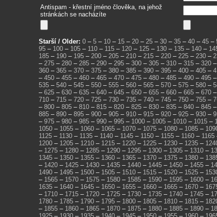
Antispam - křestní jméno člověka, na jehož
stránkách se nacházíte
Starší / Older:
0
–
5
–
10
–
15
–
20
–
25
–
30
–
35
–
40
–
45
–
95
–
100
–
105
–
110
–
115
–
120
–
125
–
130
–
135
–
140
–
14
185
–
190
–
195
–
200
–
205
–
210
–
215
–
220
–
225
–
230
–
2
–
275
–
280
–
285
–
290
–
295
–
300
–
305
–
310
–
315
–
320
360
–
365
–
370
–
375
–
380
–
385
–
390
–
395
–
400
–
405
–
4
–
450
–
455
–
460
–
465
–
470
–
475
–
480
–
485
–
490
–
495
535
–
540
–
545
–
550
–
555
–
560
–
565
–
570
–
575
–
580
–
5
–
625
–
630
–
635
–
640
–
645
–
650
–
655
–
660
–
665
–
670
710
–
715
–
720
–
725
–
730
–
735
–
740
–
745
–
750
–
755
–
7
–
800
–
805
–
810
–
815
–
820
–
825
–
830
–
835
–
840
–
845
885
–
890
–
895
–
900
–
905
–
910
–
915
–
920
–
925
–
930
–
9
–
975
–
980
–
985
–
990
–
995
–
1000
–
1005
–
1010
–
1015
–
1050
–
1055
–
1060
–
1065
–
1070
–
1075
–
1080
–
1085
–
109
1125
–
1130
–
1135
–
1140
–
1145
–
1150
–
1155
–
1160
–
1165
1200
–
1205
–
1210
–
1215
–
1220
–
1225
–
1230
–
1235
–
124
–
1275
–
1280
–
1285
–
1290
–
1295
–
1300
–
1305
–
1310
–
1
1345
–
1350
–
1355
–
1360
–
1365
–
1370
–
1375
–
1380
–
138
–
1420
–
1425
–
1430
–
1435
–
1440
–
1445
–
1450
–
1455
–
1
1490
–
1495
–
1500
–
1505
–
1510
–
1515
–
1520
–
1525
–
153
–
1565
–
1570
–
1575
–
1580
–
1585
–
1590
–
1595
–
1600
–
1
1635
–
1640
–
1645
–
1650
–
1655
–
1660
–
1665
–
1670
–
167
–
1710
–
1715
–
1720
–
1725
–
1730
–
1735
–
1740
–
1745
–
1
1780
–
1785
–
1790
–
1795
–
1800
–
1805
–
1810
–
1815
–
182
–
1855
–
1860
–
1865
–
1870
–
1875
–
1880
–
1885
–
1890
–
1
1925
–
1930
–
1935
–
1940
–
1945
–
1950
–
1955
–
1960
–
196