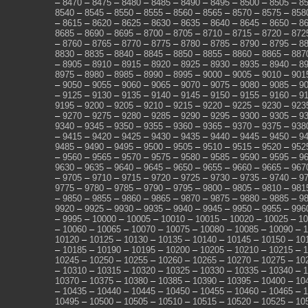
–
8470
–
8475
–
8480
–
8485
–
8490
–
8495
–
8500
–
8505
–
8
8540
–
8545
–
8550
–
8555
–
8560
–
8565
–
8570
–
8575
–
858
–
8615
–
8620
–
8625
–
8630
–
8635
–
8640
–
8645
–
8650
–
8
8685
–
8690
–
8695
–
8700
–
8705
–
8710
–
8715
–
8720
–
872
–
8760
–
8765
–
8770
–
8775
–
8780
–
8785
–
8790
–
8795
–
8
8830
–
8835
–
8840
–
8845
–
8850
–
8855
–
8860
–
8865
–
887
–
8905
–
8910
–
8915
–
8920
–
8925
–
8930
–
8935
–
8940
–
8
8975
–
8980
–
8985
–
8990
–
8995
–
9000
–
9005
–
9010
–
901
–
9050
–
9055
–
9060
–
9065
–
9070
–
9075
–
9080
–
9085
–
9
–
9125
–
9130
–
9135
–
9140
–
9145
–
9150
–
9155
–
9160
–
9
9195
–
9200
–
9205
–
9210
–
9215
–
9220
–
9225
–
9230
–
923
–
9270
–
9275
–
9280
–
9285
–
9290
–
9295
–
9300
–
9305
–
9
9340
–
9345
–
9350
–
9355
–
9360
–
9365
–
9370
–
9375
–
938
–
9415
–
9420
–
9425
–
9430
–
9435
–
9440
–
9445
–
9450
–
9
9485
–
9490
–
9495
–
9500
–
9505
–
9510
–
9515
–
9520
–
952
–
9560
–
9565
–
9570
–
9575
–
9580
–
9585
–
9590
–
9595
–
9
9630
–
9635
–
9640
–
9645
–
9650
–
9655
–
9660
–
9665
–
967
–
9705
–
9710
–
9715
–
9720
–
9725
–
9730
–
9735
–
9740
–
9
9775
–
9780
–
9785
–
9790
–
9795
–
9800
–
9805
–
9810
–
981
–
9850
–
9855
–
9860
–
9865
–
9870
–
9875
–
9880
–
9885
–
9
9920
–
9925
–
9930
–
9935
–
9940
–
9945
–
9950
–
9955
–
996
–
9995
–
10000
–
10005
–
10010
–
10015
–
10020
–
10025
–
10
–
10060
–
10065
–
10070
–
10075
–
10080
–
10085
–
10090
–
1
10120
–
10125
–
10130
–
10135
–
10140
–
10145
–
10150
–
10
–
10185
–
10190
–
10195
–
10200
–
10205
–
10210
–
10215
–
1
10245
–
10250
–
10255
–
10260
–
10265
–
10270
–
10275
–
10
–
10310
–
10315
–
10320
–
10325
–
10330
–
10335
–
10340
–
1
10370
–
10375
–
10380
–
10385
–
10390
–
10395
–
10400
–
10
–
10435
–
10440
–
10445
–
10450
–
10455
–
10460
–
10465
–
1
10495
–
10500
–
10505
–
10510
–
10515
–
10520
–
10525
–
10