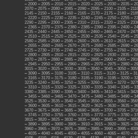
–
2000
–
2005
–
2010
–
2015
–
2020
–
2025
–
2030
–
2035
–
2
2070
–
2075
–
2080
–
2085
–
2090
–
2095
–
2100
–
2105
–
211
2145
–
2150
–
2155
–
2160
–
2165
–
2170
–
2175
–
2180
–
218
–
2220
–
2225
–
2230
–
2235
–
2240
–
2245
–
2250
–
2255
–
2
2290
–
2295
–
2300
–
2305
–
2310
–
2315
–
2320
–
2325
–
233
–
2365
–
2370
–
2375
–
2380
–
2385
–
2390
–
2395
–
2400
–
2
2435
–
2440
–
2445
–
2450
–
2455
–
2460
–
2465
–
2470
–
247
–
2510
–
2515
–
2520
–
2525
–
2530
–
2535
–
2540
–
2545
–
2
2580
–
2585
–
2590
–
2595
–
2600
–
2605
–
2610
–
2615
–
262
–
2655
–
2660
–
2665
–
2670
–
2675
–
2680
–
2685
–
2690
–
2
2725
–
2730
–
2735
–
2740
–
2745
–
2750
–
2755
–
2760
–
276
–
2800
–
2805
–
2810
–
2815
–
2820
–
2825
–
2830
–
2835
–
2
2870
–
2875
–
2880
–
2885
–
2890
–
2895
–
2900
–
2905
–
291
–
2945
–
2950
–
2955
–
2960
–
2965
–
2970
–
2975
–
2980
–
2
3015
–
3020
–
3025
–
3030
–
3035
–
3040
–
3045
–
3050
–
305
–
3090
–
3095
–
3100
–
3105
–
3110
–
3115
–
3120
–
3125
–
31
–
3165
–
3170
–
3175
–
3180
–
3185
–
3190
–
3195
–
3200
–
3
3235
–
3240
–
3245
–
3250
–
3255
–
3260
–
3265
–
3270
–
327
–
3310
–
3315
–
3320
–
3325
–
3330
–
3335
–
3340
–
3345
–
3
3380
–
3385
–
3390
–
3395
–
3400
–
3405
–
3410
–
3415
–
342
–
3455
–
3460
–
3465
–
3470
–
3475
–
3480
–
3485
–
3490
–
3
3525
–
3530
–
3535
–
3540
–
3545
–
3550
–
3555
–
3560
–
356
–
3600
–
3605
–
3610
–
3615
–
3620
–
3625
–
3630
–
3635
–
3
3670
–
3675
–
3680
–
3685
–
3690
–
3695
–
3700
–
3705
–
371
–
3745
–
3750
–
3755
–
3760
–
3765
–
3770
–
3775
–
3780
–
3
3815
–
3820
–
3825
–
3830
–
3835
–
3840
–
3845
–
3850
–
385
–
3890
–
3895
–
3900
–
3905
–
3910
–
3915
–
3920
–
3925
–
3
3960
–
3965
–
3970
–
3975
–
3980
–
3985
–
3990
–
3995
–
400
–
4035
–
4040
–
4045
–
4050
–
4055
–
4060
–
4065
–
4070
–
4
4105
–
4110
–
4115
–
4120
–
4125
–
4130
–
4135
–
4140
–
414