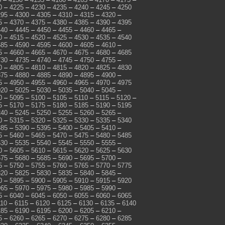
0
–
4225
–
4230
–
4235
–
4240
–
4245
–
4250
295
–
4300
–
4305
–
4310
–
4315
–
4320
–
5
–
4370
–
4375
–
4380
–
4385
–
4390
–
4395
440
–
4445
–
4450
–
4455
–
4460
–
4465
–
0
–
4515
–
4520
–
4525
–
4530
–
4535
–
4540
585
–
4590
–
4595
–
4600
–
4605
–
4610
–
5
–
4660
–
4665
–
4670
–
4675
–
4680
–
4685
730
–
4735
–
4740
–
4745
–
4750
–
4755
–
0
–
4805
–
4810
–
4815
–
4820
–
4825
–
4830
875
–
4880
–
4885
–
4890
–
4895
–
4900
–
5
–
4950
–
4955
–
4960
–
4965
–
4970
–
4975
020
–
5025
–
5030
–
5035
–
5040
–
5045
–
0
–
5095
–
5100
–
5105
–
5110
–
5115
–
5120
–
5
–
5170
–
5175
–
5180
–
5185
–
5190
–
5195
240
–
5245
–
5250
–
5255
–
5260
–
5265
–
0
–
5315
–
5320
–
5325
–
5330
–
5335
–
5340
385
–
5390
–
5395
–
5400
–
5405
–
5410
–
5
–
5460
–
5465
–
5470
–
5475
–
5480
–
5485
530
–
5535
–
5540
–
5545
–
5550
–
5555
–
0
–
5605
–
5610
–
5615
–
5620
–
5625
–
5630
675
–
5680
–
5685
–
5690
–
5695
–
5700
–
5
–
5750
–
5755
–
5760
–
5765
–
5770
–
5775
820
–
5825
–
5830
–
5835
–
5840
–
5845
–
0
–
5895
–
5900
–
5905
–
5910
–
5915
–
5920
965
–
5970
–
5975
–
5980
–
5985
–
5990
–
5
–
6040
–
6045
–
6050
–
6055
–
6060
–
6065
110
–
6115
–
6120
–
6125
–
6130
–
6135
–
6140
185
–
6190
–
6195
–
6200
–
6205
–
6210
–
5
–
6260
–
6265
–
6270
–
6275
–
6280
–
6285