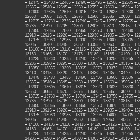
–
12475
–
12480
–
12485
–
12490
–
12495
–
12500
–
12505
–
1
12535
–
12540
–
12545
–
12550
–
12555
–
12560
–
12565
–
12
–
12600
–
12605
–
12610
–
12615
–
12620
–
12625
–
12630
–
1
12660
–
12665
–
12670
–
12675
–
12680
–
12685
–
12690
–
12
–
12725
–
12730
–
12735
–
12740
–
12745
–
12750
–
12755
–
1
12785
–
12790
–
12795
–
12800
–
12805
–
12810
–
12815
–
12
–
12850
–
12855
–
12860
–
12865
–
12870
–
12875
–
12880
–
1
12910
–
12915
–
12920
–
12925
–
12930
–
12935
–
12940
–
12
–
12975
–
12980
–
12985
–
12990
–
12995
–
13000
–
13005
–
1
13035
–
13040
–
13045
–
13050
–
13055
–
13060
–
13065
–
13
–
13100
–
13105
–
13110
–
13115
–
13120
–
13125
–
13130
–
1
13160
–
13165
–
13170
–
13175
–
13180
–
13185
–
13190
–
13
–
13225
–
13230
–
13235
–
13240
–
13245
–
13250
–
13255
–
1
13285
–
13290
–
13295
–
13300
–
13305
–
13310
–
13315
–
13
–
13350
–
13355
–
13360
–
13365
–
13370
–
13375
–
13380
–
1
13410
–
13415
–
13420
–
13425
–
13430
–
13435
–
13440
–
13
–
13475
–
13480
–
13485
–
13490
–
13495
–
13500
–
13505
–
1
13535
–
13540
–
13545
–
13550
–
13555
–
13560
–
13565
–
13
–
13600
–
13605
–
13610
–
13615
–
13620
–
13625
–
13630
–
1
13660
–
13665
–
13670
–
13675
–
13680
–
13685
–
13690
–
13
–
13725
–
13730
–
13735
–
13740
–
13745
–
13750
–
13755
–
1
13785
–
13790
–
13795
–
13800
–
13805
–
13810
–
13815
–
13
–
13850
–
13855
–
13860
–
13865
–
13870
–
13875
–
13880
–
1
13910
–
13915
–
13920
–
13925
–
13930
–
13935
–
13940
–
13
–
13975
–
13980
–
13985
–
13990
–
13995
–
14000
–
14005
–
1
14035
–
14040
–
14045
–
14050
–
14055
–
14060
–
14065
–
14
–
14100
–
14105
–
14110
–
14115
–
14120
–
14125
–
14130
–
1
14160
–
14165
–
14170
–
14175
–
14180
–
14185
–
14190
–
14
–
14225
–
14230
–
14235
–
14240
–
14245
–
14250
–
14255
–
1
14285
–
14290
–
14295
–
14300
–
14305
–
14310
–
14315
–
14