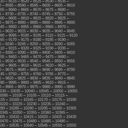
510
–
8515
–
8520
–
8525
–
8530
–
8535
–
0
–
8585
–
8590
–
8595
–
8600
–
8605
–
8610
655
–
8660
–
8665
–
8670
–
8675
–
8680
–
5
–
8730
–
8735
–
8740
–
8745
–
8750
–
8755
800
–
8805
–
8810
–
8815
–
8820
–
8825
–
0
–
8875
–
8880
–
8885
–
8890
–
8895
–
8900
945
–
8950
–
8955
–
8960
–
8965
–
8970
–
5
–
9020
–
9025
–
9030
–
9035
–
9040
–
9045
090
–
9095
–
9100
–
9105
–
9110
–
9115
–
9120
165
–
9170
–
9175
–
9180
–
9185
–
9190
–
5
–
9240
–
9245
–
9250
–
9255
–
9260
–
9265
310
–
9315
–
9320
–
9325
–
9330
–
9335
–
0
–
9385
–
9390
–
9395
–
9400
–
9405
–
9410
455
–
9460
–
9465
–
9470
–
9475
–
9480
–
5
–
9530
–
9535
–
9540
–
9545
–
9550
–
9555
600
–
9605
–
9610
–
9615
–
9620
–
9625
–
0
–
9675
–
9680
–
9685
–
9690
–
9695
–
9700
745
–
9750
–
9755
–
9760
–
9765
–
9770
–
5
–
9820
–
9825
–
9830
–
9835
–
9840
–
9845
890
–
9895
–
9900
–
9905
–
9910
–
9915
–
0
–
9965
–
9970
–
9975
–
9980
–
9985
–
9990
030
–
10035
–
10040
–
10045
–
10050
–
10055
0095
–
10100
–
10105
–
10110
–
10115
–
155
–
10160
–
10165
–
10170
–
10175
–
10180
0220
–
10225
–
10230
–
10235
–
10240
–
280
–
10285
–
10290
–
10295
–
10300
–
10305
0345
–
10350
–
10355
–
10360
–
10365
–
405
–
10410
–
10415
–
10420
–
10425
–
10430
0470
–
10475
–
10480
–
10485
–
10490
–
530
–
10535
–
10540
–
10545
–
10550
–
10555