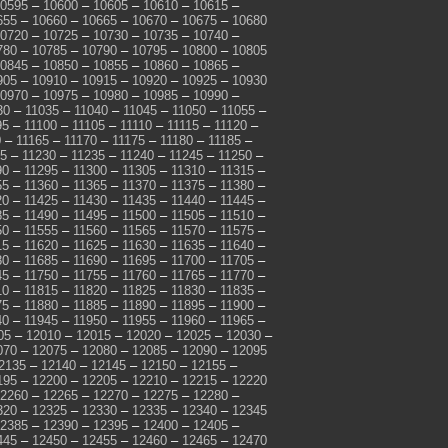
0595
–
10600
–
10605
–
10610
–
10615
–
655
–
10660
–
10665
–
10670
–
10675
–
10680
0720
–
10725
–
10730
–
10735
–
10740
–
780
–
10785
–
10790
–
10795
–
10800
–
10805
0845
–
10850
–
10855
–
10860
–
10865
–
905
–
10910
–
10915
–
10920
–
10925
–
10930
0970
–
10975
–
10980
–
10985
–
10990
–
30
–
11035
–
11040
–
11045
–
11050
–
11055
–
95
–
11100
–
11105
–
11110
–
11115
–
11120
–
0
–
11165
–
11170
–
11175
–
11180
–
11185
–
25
–
11230
–
11235
–
11240
–
11245
–
11250
–
90
–
11295
–
11300
–
11305
–
11310
–
11315
–
55
–
11360
–
11365
–
11370
–
11375
–
11380
–
20
–
11425
–
11430
–
11435
–
11440
–
11445
–
85
–
11490
–
11495
–
11500
–
11505
–
11510
–
50
–
11555
–
11560
–
11565
–
11570
–
11575
–
15
–
11620
–
11625
–
11630
–
11635
–
11640
–
80
–
11685
–
11690
–
11695
–
11700
–
11705
–
45
–
11750
–
11755
–
11760
–
11765
–
11770
–
10
–
11815
–
11820
–
11825
–
11830
–
11835
–
75
–
11880
–
11885
–
11890
–
11895
–
11900
–
40
–
11945
–
11950
–
11955
–
11960
–
11965
–
05
–
12010
–
12015
–
12020
–
12025
–
12030
–
070
–
12075
–
12080
–
12085
–
12090
–
12095
2135
–
12140
–
12145
–
12150
–
12155
–
195
–
12200
–
12205
–
12210
–
12215
–
12220
2260
–
12265
–
12270
–
12275
–
12280
–
320
–
12325
–
12330
–
12335
–
12340
–
12345
2385
–
12390
–
12395
–
12400
–
12405
–
445
–
12450
–
12455
–
12460
–
12465
–
12470