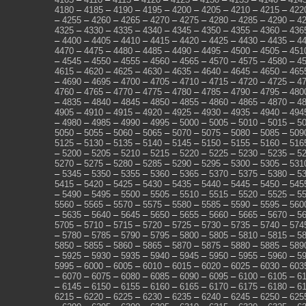
4180
–
4185
–
4190
–
4195
–
4200
–
4205
–
4210
–
4215
–
422
–
4255
–
4260
–
4265
–
4270
–
4275
–
4280
–
4285
–
4290
–
4
4325
–
4330
–
4335
–
4340
–
4345
–
4350
–
4355
–
4360
–
436
–
4400
–
4405
–
4410
–
4415
–
4420
–
4425
–
4430
–
4435
–
4
4470
–
4475
–
4480
–
4485
–
4490
–
4495
–
4500
–
4505
–
451
–
4545
–
4550
–
4555
–
4560
–
4565
–
4570
–
4575
–
4580
–
4
4615
–
4620
–
4625
–
4630
–
4635
–
4640
–
4645
–
4650
–
465
–
4690
–
4695
–
4700
–
4705
–
4710
–
4715
–
4720
–
4725
–
4
4760
–
4765
–
4770
–
4775
–
4780
–
4785
–
4790
–
4795
–
480
–
4835
–
4840
–
4845
–
4850
–
4855
–
4860
–
4865
–
4870
–
4
4905
–
4910
–
4915
–
4920
–
4925
–
4930
–
4935
–
4940
–
494
–
4980
–
4985
–
4990
–
4995
–
5000
–
5005
–
5010
–
5015
–
5
5050
–
5055
–
5060
–
5065
–
5070
–
5075
–
5080
–
5085
–
509
5125
–
5130
–
5135
–
5140
–
5145
–
5150
–
5155
–
5160
–
516
–
5200
–
5205
–
5210
–
5215
–
5220
–
5225
–
5230
–
5235
–
5
5270
–
5275
–
5280
–
5285
–
5290
–
5295
–
5300
–
5305
–
531
–
5345
–
5350
–
5355
–
5360
–
5365
–
5370
–
5375
–
5380
–
5
5415
–
5420
–
5425
–
5430
–
5435
–
5440
–
5445
–
5450
–
545
–
5490
–
5495
–
5500
–
5505
–
5510
–
5515
–
5520
–
5525
–
5
5560
–
5565
–
5570
–
5575
–
5580
–
5585
–
5590
–
5595
–
560
–
5635
–
5640
–
5645
–
5650
–
5655
–
5660
–
5665
–
5670
–
5
5705
–
5710
–
5715
–
5720
–
5725
–
5730
–
5735
–
5740
–
574
–
5780
–
5785
–
5790
–
5795
–
5800
–
5805
–
5810
–
5815
–
5
5850
–
5855
–
5860
–
5865
–
5870
–
5875
–
5880
–
5885
–
589
–
5925
–
5930
–
5935
–
5940
–
5945
–
5950
–
5955
–
5960
–
5
5995
–
6000
–
6005
–
6010
–
6015
–
6020
–
6025
–
6030
–
603
–
6070
–
6075
–
6080
–
6085
–
6090
–
6095
–
6100
–
6105
–
6
–
6145
–
6150
–
6155
–
6160
–
6165
–
6170
–
6175
–
6180
–
6
6215
–
6220
–
6225
–
6230
–
6235
–
6240
–
6245
–
6250
–
625