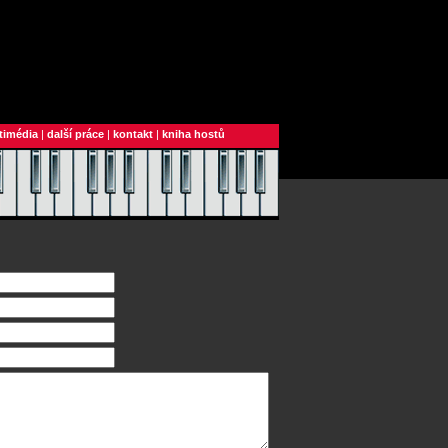
timédia
|
další práce
|
kontakt
|
kniha hostů