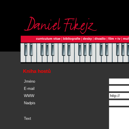
curriculum vitae
|
bibliografie
|
desky
|
divadlo
|
film + tv
|
mul
Kniha hostů
Jméno
E-mail
WWW
Nadpis
Text