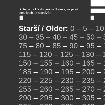
Antispam - křestní jméno člověka, na jehož
stránkách se nacházíte
Starší / Older:
0
–
5
–
10
30
–
35
–
40
–
45
–
50
–
75
–
80
–
85
–
90
–
95
–
115
–
120
–
125
–
130
–
150
–
155
–
160
–
165
–
185
–
190
–
195
–
200
–
220
–
225
–
230
–
235
–
255
–
260
–
265
–
270
–
290
–
295
–
300
–
305
–