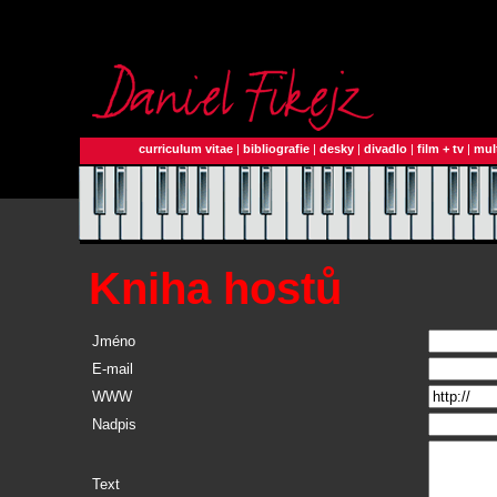
curriculum vitae
|
bibliografie
|
desky
|
divadlo
|
film + tv
|
mul
Kniha hostů
Jméno
E-mail
WWW
Nadpis
Text