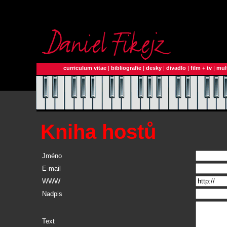
curriculum vitae
|
bibliografie
|
desky
|
divadlo
|
film + tv
|
mul
Kniha hostů
Jméno
E-mail
WWW
Nadpis
Text