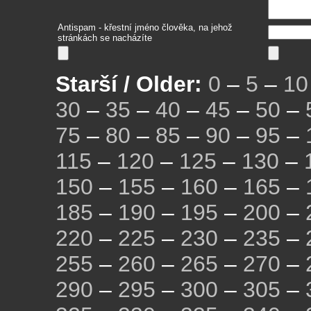
Antispam - křestní jméno člověka, na jehož
stránkách se nacházíte
Starší / Older:
0
–
5
–
10
30
–
35
–
40
–
45
–
50
–
75
–
80
–
85
–
90
–
95
–
115
–
120
–
125
–
130
–
150
–
155
–
160
–
165
–
185
–
190
–
195
–
200
–
220
–
225
–
230
–
235
–
255
–
260
–
265
–
270
–
290
–
295
–
300
–
305
–