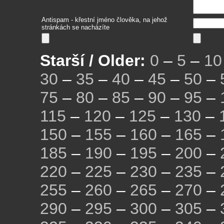
Antispam - křestní jméno člověka, na jehož
stránkách se nacházíte
Starší / Older:
0
–
5
–
10
30
–
35
–
40
–
45
–
50
–
75
–
80
–
85
–
90
–
95
–
115
–
120
–
125
–
130
–
150
–
155
–
160
–
165
–
185
–
190
–
195
–
200
–
220
–
225
–
230
–
235
–
255
–
260
–
265
–
270
–
290
–
295
–
300
–
305
–