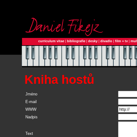
curriculum vitae
|
bibliografie
|
desky
|
divadlo
|
film + tv
|
mul
Kniha hostů
Jméno
E-mail
WWW
Nadpis
Text