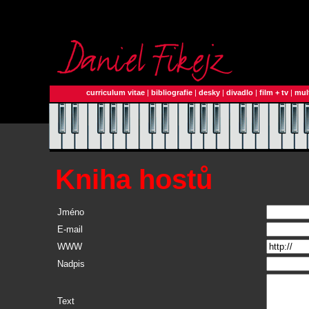
curriculum vitae
|
bibliografie
|
desky
|
divadlo
|
film + tv
|
mul
Kniha hostů
Jméno
E-mail
WWW
Nadpis
Text