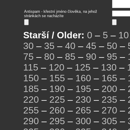
Antispam - křestní jméno člověka, na jehož
stránkách se nacházíte
Starší / Older:
0
–
5
–
10
30
–
35
–
40
–
45
–
50
–
75
–
80
–
85
–
90
–
95
–
115
–
120
–
125
–
130
–
150
–
155
–
160
–
165
–
185
–
190
–
195
–
200
–
220
–
225
–
230
–
235
–
255
–
260
–
265
–
270
–
290
–
295
–
300
–
305
–