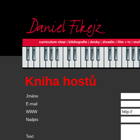
curriculum vitae
|
bibliografie
|
desky
|
divadlo
|
film + tv
|
mul
Kniha hostů
Jméno
E-mail
WWW
Nadpis
Text