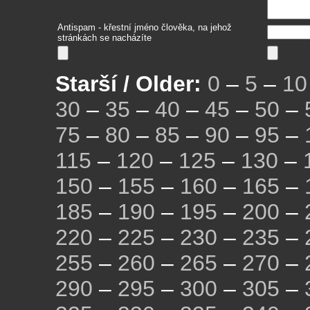
Antispam - křestní jméno člověka, na jehož
stránkách se nacházíte
Starší / Older:
0
–
5
–
10
30
–
35
–
40
–
45
–
50
–
75
–
80
–
85
–
90
–
95
–
115
–
120
–
125
–
130
–
150
–
155
–
160
–
165
–
185
–
190
–
195
–
200
–
220
–
225
–
230
–
235
–
255
–
260
–
265
–
270
–
290
–
295
–
300
–
305
–