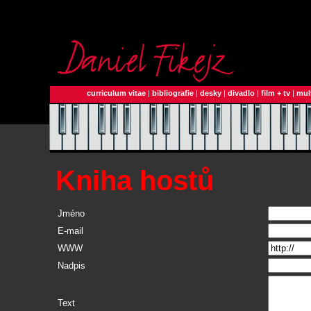
curriculum vitae
|
bibliografie
|
desky
|
divadlo
|
film + tv
|
mul
Kniha hostů
Jméno
E-mail
WWW
Nadpis
Text