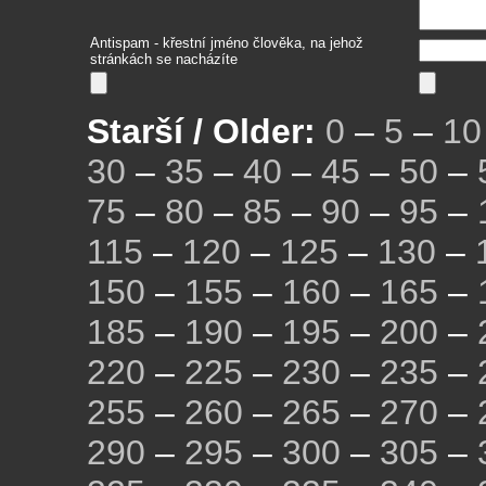
Antispam - křestní jméno člověka, na jehož
stránkách se nacházíte
Starší / Older:
0
–
5
–
10
30
–
35
–
40
–
45
–
50
–
75
–
80
–
85
–
90
–
95
–
115
–
120
–
125
–
130
–
150
–
155
–
160
–
165
–
185
–
190
–
195
–
200
–
220
–
225
–
230
–
235
–
255
–
260
–
265
–
270
–
290
–
295
–
300
–
305
–