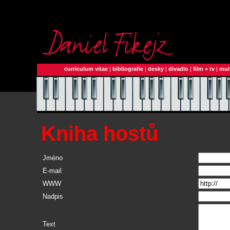
curriculum vitae
|
bibliografie
|
desky
|
divadlo
|
film + tv
|
mul
Kniha hostů
Jméno
E-mail
WWW
Nadpis
Text