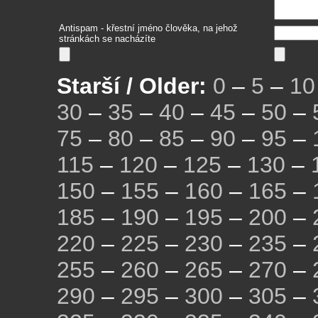
Antispam - křestní jméno člověka, na jehož
stránkách se nacházíte
Starší / Older:
0
–
5
–
10
30
–
35
–
40
–
45
–
50
–
75
–
80
–
85
–
90
–
95
–
115
–
120
–
125
–
130
–
150
–
155
–
160
–
165
–
185
–
190
–
195
–
200
–
220
–
225
–
230
–
235
–
255
–
260
–
265
–
270
–
290
–
295
–
300
–
305
–