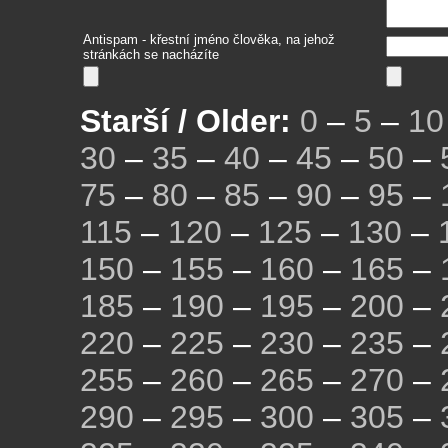
Antispam - křestní jméno člověka, na jehož
stránkách se nacházíte
Starší / Older:
0
–
5
–
10
30
–
35
–
40
–
45
–
50
–
75
–
80
–
85
–
90
–
95
–
115
–
120
–
125
–
130
–
150
–
155
–
160
–
165
–
185
–
190
–
195
–
200
–
220
–
225
–
230
–
235
–
255
–
260
–
265
–
270
–
290
–
295
–
300
–
305
–