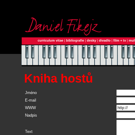
curriculum vitae
|
bibliografie
|
desky
|
divadlo
|
film + tv
|
mul
Kniha hostů
Jméno
E-mail
WWW
Nadpis
Text