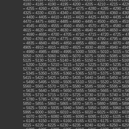
4180
–
4185
–
4190
–
4195
–
4200
–
4205
–
4210
–
4215
–
422
–
4255
–
4260
–
4265
–
4270
–
4275
–
4280
–
4285
–
4290
–
4
4325
–
4330
–
4335
–
4340
–
4345
–
4350
–
4355
–
4360
–
436
–
4400
–
4405
–
4410
–
4415
–
4420
–
4425
–
4430
–
4435
–
4
4470
–
4475
–
4480
–
4485
–
4490
–
4495
–
4500
–
4505
–
451
–
4545
–
4550
–
4555
–
4560
–
4565
–
4570
–
4575
–
4580
–
4
4615
–
4620
–
4625
–
4630
–
4635
–
4640
–
4645
–
4650
–
465
–
4690
–
4695
–
4700
–
4705
–
4710
–
4715
–
4720
–
4725
–
4
4760
–
4765
–
4770
–
4775
–
4780
–
4785
–
4790
–
4795
–
480
–
4835
–
4840
–
4845
–
4850
–
4855
–
4860
–
4865
–
4870
–
4
4905
–
4910
–
4915
–
4920
–
4925
–
4930
–
4935
–
4940
–
494
–
4980
–
4985
–
4990
–
4995
–
5000
–
5005
–
5010
–
5015
–
5
5050
–
5055
–
5060
–
5065
–
5070
–
5075
–
5080
–
5085
–
509
5125
–
5130
–
5135
–
5140
–
5145
–
5150
–
5155
–
5160
–
516
–
5200
–
5205
–
5210
–
5215
–
5220
–
5225
–
5230
–
5235
–
5
5270
–
5275
–
5280
–
5285
–
5290
–
5295
–
5300
–
5305
–
531
–
5345
–
5350
–
5355
–
5360
–
5365
–
5370
–
5375
–
5380
–
5
5415
–
5420
–
5425
–
5430
–
5435
–
5440
–
5445
–
5450
–
545
–
5490
–
5495
–
5500
–
5505
–
5510
–
5515
–
5520
–
5525
–
5
5560
–
5565
–
5570
–
5575
–
5580
–
5585
–
5590
–
5595
–
560
–
5635
–
5640
–
5645
–
5650
–
5655
–
5660
–
5665
–
5670
–
5
5705
–
5710
–
5715
–
5720
–
5725
–
5730
–
5735
–
5740
–
574
–
5780
–
5785
–
5790
–
5795
–
5800
–
5805
–
5810
–
5815
–
5
5850
–
5855
–
5860
–
5865
–
5870
–
5875
–
5880
–
5885
–
589
–
5925
–
5930
–
5935
–
5940
–
5945
–
5950
–
5955
–
5960
–
5
5995
–
6000
–
6005
–
6010
–
6015
–
6020
–
6025
–
6030
–
603
–
6070
–
6075
–
6080
–
6085
–
6090
–
6095
–
6100
–
6105
–
6
–
6145
–
6150
–
6155
–
6160
–
6165
–
6170
–
6175
–
6180
–
6
6215
–
6220
–
6225
–
6230
–
6235
–
6240
–
6245
–
6250
–
625