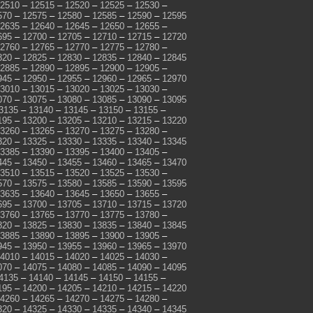
2510
–
12515
–
12520
–
12525
–
12530
–
570
–
12575
–
12580
–
12585
–
12590
–
12595
2635
–
12640
–
12645
–
12650
–
12655
–
695
–
12700
–
12705
–
12710
–
12715
–
12720
2760
–
12765
–
12770
–
12775
–
12780
–
820
–
12825
–
12830
–
12835
–
12840
–
12845
2885
–
12890
–
12895
–
12900
–
12905
–
945
–
12950
–
12955
–
12960
–
12965
–
12970
3010
–
13015
–
13020
–
13025
–
13030
–
070
–
13075
–
13080
–
13085
–
13090
–
13095
3135
–
13140
–
13145
–
13150
–
13155
–
195
–
13200
–
13205
–
13210
–
13215
–
13220
3260
–
13265
–
13270
–
13275
–
13280
–
320
–
13325
–
13330
–
13335
–
13340
–
13345
3385
–
13390
–
13395
–
13400
–
13405
–
445
–
13450
–
13455
–
13460
–
13465
–
13470
3510
–
13515
–
13520
–
13525
–
13530
–
570
–
13575
–
13580
–
13585
–
13590
–
13595
3635
–
13640
–
13645
–
13650
–
13655
–
695
–
13700
–
13705
–
13710
–
13715
–
13720
3760
–
13765
–
13770
–
13775
–
13780
–
820
–
13825
–
13830
–
13835
–
13840
–
13845
3885
–
13890
–
13895
–
13900
–
13905
–
945
–
13950
–
13955
–
13960
–
13965
–
13970
4010
–
14015
–
14020
–
14025
–
14030
–
070
–
14075
–
14080
–
14085
–
14090
–
14095
4135
–
14140
–
14145
–
14150
–
14155
–
195
–
14200
–
14205
–
14210
–
14215
–
14220
4260
–
14265
–
14270
–
14275
–
14280
–
320
–
14325
–
14330
–
14335
–
14340
–
14345