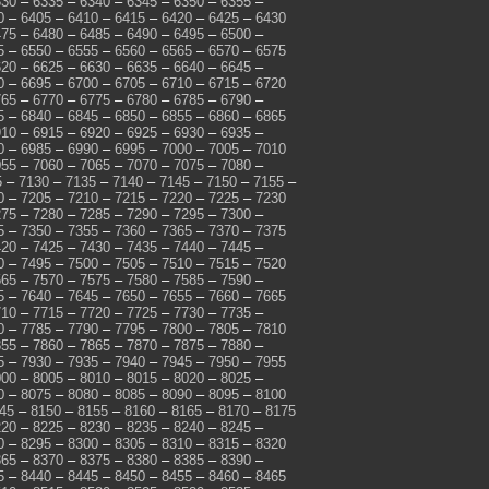
330
–
6335
–
6340
–
6345
–
6350
–
6355
–
0
–
6405
–
6410
–
6415
–
6420
–
6425
–
6430
475
–
6480
–
6485
–
6490
–
6495
–
6500
–
5
–
6550
–
6555
–
6560
–
6565
–
6570
–
6575
620
–
6625
–
6630
–
6635
–
6640
–
6645
–
0
–
6695
–
6700
–
6705
–
6710
–
6715
–
6720
765
–
6770
–
6775
–
6780
–
6785
–
6790
–
5
–
6840
–
6845
–
6850
–
6855
–
6860
–
6865
910
–
6915
–
6920
–
6925
–
6930
–
6935
–
0
–
6985
–
6990
–
6995
–
7000
–
7005
–
7010
055
–
7060
–
7065
–
7070
–
7075
–
7080
–
5
–
7130
–
7135
–
7140
–
7145
–
7150
–
7155
–
0
–
7205
–
7210
–
7215
–
7220
–
7225
–
7230
275
–
7280
–
7285
–
7290
–
7295
–
7300
–
5
–
7350
–
7355
–
7360
–
7365
–
7370
–
7375
420
–
7425
–
7430
–
7435
–
7440
–
7445
–
0
–
7495
–
7500
–
7505
–
7510
–
7515
–
7520
565
–
7570
–
7575
–
7580
–
7585
–
7590
–
5
–
7640
–
7645
–
7650
–
7655
–
7660
–
7665
710
–
7715
–
7720
–
7725
–
7730
–
7735
–
0
–
7785
–
7790
–
7795
–
7800
–
7805
–
7810
855
–
7860
–
7865
–
7870
–
7875
–
7880
–
5
–
7930
–
7935
–
7940
–
7945
–
7950
–
7955
000
–
8005
–
8010
–
8015
–
8020
–
8025
–
0
–
8075
–
8080
–
8085
–
8090
–
8095
–
8100
45
–
8150
–
8155
–
8160
–
8165
–
8170
–
8175
220
–
8225
–
8230
–
8235
–
8240
–
8245
–
0
–
8295
–
8300
–
8305
–
8310
–
8315
–
8320
365
–
8370
–
8375
–
8380
–
8385
–
8390
–
5
–
8440
–
8445
–
8450
–
8455
–
8460
–
8465