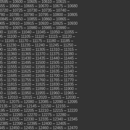
0595
–
10600
–
10605
–
10610
–
10615
–
655
–
10660
–
10665
–
10670
–
10675
–
10680
0720
–
10725
–
10730
–
10735
–
10740
–
780
–
10785
–
10790
–
10795
–
10800
–
10805
0845
–
10850
–
10855
–
10860
–
10865
–
905
–
10910
–
10915
–
10920
–
10925
–
10930
0970
–
10975
–
10980
–
10985
–
10990
–
30
–
11035
–
11040
–
11045
–
11050
–
11055
–
95
–
11100
–
11105
–
11110
–
11115
–
11120
–
0
–
11165
–
11170
–
11175
–
11180
–
11185
–
25
–
11230
–
11235
–
11240
–
11245
–
11250
–
90
–
11295
–
11300
–
11305
–
11310
–
11315
–
55
–
11360
–
11365
–
11370
–
11375
–
11380
–
20
–
11425
–
11430
–
11435
–
11440
–
11445
–
85
–
11490
–
11495
–
11500
–
11505
–
11510
–
50
–
11555
–
11560
–
11565
–
11570
–
11575
–
15
–
11620
–
11625
–
11630
–
11635
–
11640
–
80
–
11685
–
11690
–
11695
–
11700
–
11705
–
45
–
11750
–
11755
–
11760
–
11765
–
11770
–
10
–
11815
–
11820
–
11825
–
11830
–
11835
–
75
–
11880
–
11885
–
11890
–
11895
–
11900
–
40
–
11945
–
11950
–
11955
–
11960
–
11965
–
05
–
12010
–
12015
–
12020
–
12025
–
12030
–
070
–
12075
–
12080
–
12085
–
12090
–
12095
2135
–
12140
–
12145
–
12150
–
12155
–
195
–
12200
–
12205
–
12210
–
12215
–
12220
2260
–
12265
–
12270
–
12275
–
12280
–
320
–
12325
–
12330
–
12335
–
12340
–
12345
2385
–
12390
–
12395
–
12400
–
12405
–
445
–
12450
–
12455
–
12460
–
12465
–
12470