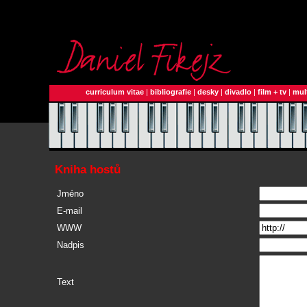
curriculum vitae
|
bibliografie
|
desky
|
divadlo
|
film + tv
|
mul
Kniha hostů
Jméno
E-mail
WWW
Nadpis
Text