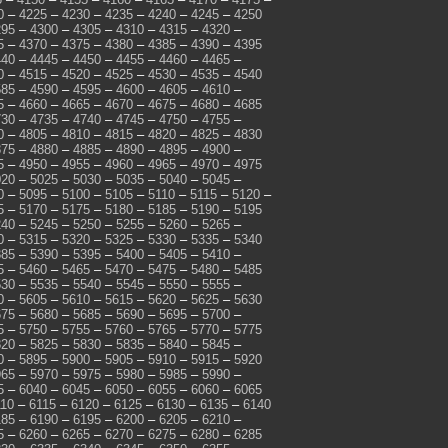
0
–
4225
–
4230
–
4235
–
4240
–
4245
–
4250
295
–
4300
–
4305
–
4310
–
4315
–
4320
–
5
–
4370
–
4375
–
4380
–
4385
–
4390
–
4395
440
–
4445
–
4450
–
4455
–
4460
–
4465
–
0
–
4515
–
4520
–
4525
–
4530
–
4535
–
4540
585
–
4590
–
4595
–
4600
–
4605
–
4610
–
5
–
4660
–
4665
–
4670
–
4675
–
4680
–
4685
730
–
4735
–
4740
–
4745
–
4750
–
4755
–
0
–
4805
–
4810
–
4815
–
4820
–
4825
–
4830
875
–
4880
–
4885
–
4890
–
4895
–
4900
–
5
–
4950
–
4955
–
4960
–
4965
–
4970
–
4975
020
–
5025
–
5030
–
5035
–
5040
–
5045
–
0
–
5095
–
5100
–
5105
–
5110
–
5115
–
5120
–
5
–
5170
–
5175
–
5180
–
5185
–
5190
–
5195
240
–
5245
–
5250
–
5255
–
5260
–
5265
–
0
–
5315
–
5320
–
5325
–
5330
–
5335
–
5340
385
–
5390
–
5395
–
5400
–
5405
–
5410
–
5
–
5460
–
5465
–
5470
–
5475
–
5480
–
5485
530
–
5535
–
5540
–
5545
–
5550
–
5555
–
0
–
5605
–
5610
–
5615
–
5620
–
5625
–
5630
675
–
5680
–
5685
–
5690
–
5695
–
5700
–
5
–
5750
–
5755
–
5760
–
5765
–
5770
–
5775
820
–
5825
–
5830
–
5835
–
5840
–
5845
–
0
–
5895
–
5900
–
5905
–
5910
–
5915
–
5920
965
–
5970
–
5975
–
5980
–
5985
–
5990
–
5
–
6040
–
6045
–
6050
–
6055
–
6060
–
6065
110
–
6115
–
6120
–
6125
–
6130
–
6135
–
6140
185
–
6190
–
6195
–
6200
–
6205
–
6210
–
5
–
6260
–
6265
–
6270
–
6275
–
6280
–
6285