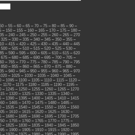
50
–
55
–
60
–
65
–
70
–
75
–
80
–
85
–
90
–
5
–
150
–
155
–
160
–
165
–
170
–
175
–
180
–
35
–
240
–
245
–
250
–
255
–
260
–
265
–
270
–
325
–
330
–
335
–
340
–
345
–
350
–
355
–
10
–
415
–
420
–
425
–
430
–
435
–
440
–
445
–
500
–
505
–
510
–
515
–
520
–
525
–
530
–
85
–
590
–
595
–
600
–
605
–
610
–
615
–
620
–
675
–
680
–
685
–
690
–
695
–
700
–
705
–
60
–
765
–
770
–
775
–
780
–
785
–
790
–
795
–
850
–
855
–
860
–
865
–
870
–
875
–
880
–
35
–
940
–
945
–
950
–
955
–
960
–
965
–
970
1020
–
1025
–
1030
–
1035
–
1040
–
1045
–
0
–
1095
–
1100
–
1105
–
1110
–
1115
–
1120
–
–
1170
–
1175
–
1180
–
1185
–
1190
–
1195
–
0
–
1245
–
1250
–
1255
–
1260
–
1265
–
1270
315
–
1320
–
1325
–
1330
–
1335
–
1340
–
5
–
1390
–
1395
–
1400
–
1405
–
1410
–
1415
460
–
1465
–
1470
–
1475
–
1480
–
1485
–
0
–
1535
–
1540
–
1545
–
1550
–
1555
–
1560
605
–
1610
–
1615
–
1620
–
1625
–
1630
–
5
–
1680
–
1685
–
1690
–
1695
–
1700
–
1705
750
–
1755
–
1760
–
1765
–
1770
–
1775
–
0
–
1825
–
1830
–
1835
–
1840
–
1845
–
1850
895
–
1900
–
1905
–
1910
–
1915
–
1920
–
5
–
1970
–
1975
–
1980
–
1985
–
1990
–
1995