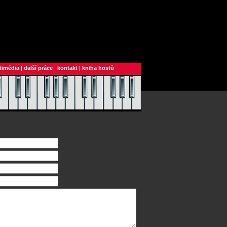
timédia
|
další práce
|
kontakt
|
kniha hostů