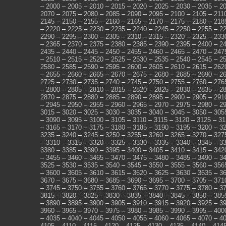
–
2000
–
2005
–
2010
–
2015
–
2020
–
2025
–
2030
–
2035
–
2
2070
–
2075
–
2080
–
2085
–
2090
–
2095
–
2100
–
2105
–
211
2145
–
2150
–
2155
–
2160
–
2165
–
2170
–
2175
–
2180
–
218
–
2220
–
2225
–
2230
–
2235
–
2240
–
2245
–
2250
–
2255
–
2
2290
–
2295
–
2300
–
2305
–
2310
–
2315
–
2320
–
2325
–
233
–
2365
–
2370
–
2375
–
2380
–
2385
–
2390
–
2395
–
2400
–
2
2435
–
2440
–
2445
–
2450
–
2455
–
2460
–
2465
–
2470
–
247
–
2510
–
2515
–
2520
–
2525
–
2530
–
2535
–
2540
–
2545
–
2
2580
–
2585
–
2590
–
2595
–
2600
–
2605
–
2610
–
2615
–
262
–
2655
–
2660
–
2665
–
2670
–
2675
–
2680
–
2685
–
2690
–
2
2725
–
2730
–
2735
–
2740
–
2745
–
2750
–
2755
–
2760
–
276
–
2800
–
2805
–
2810
–
2815
–
2820
–
2825
–
2830
–
2835
–
2
2870
–
2875
–
2880
–
2885
–
2890
–
2895
–
2900
–
2905
–
291
–
2945
–
2950
–
2955
–
2960
–
2965
–
2970
–
2975
–
2980
–
2
3015
–
3020
–
3025
–
3030
–
3035
–
3040
–
3045
–
3050
–
305
–
3090
–
3095
–
3100
–
3105
–
3110
–
3115
–
3120
–
3125
–
31
–
3165
–
3170
–
3175
–
3180
–
3185
–
3190
–
3195
–
3200
–
3
3235
–
3240
–
3245
–
3250
–
3255
–
3260
–
3265
–
3270
–
327
–
3310
–
3315
–
3320
–
3325
–
3330
–
3335
–
3340
–
3345
–
3
3380
–
3385
–
3390
–
3395
–
3400
–
3405
–
3410
–
3415
–
342
–
3455
–
3460
–
3465
–
3470
–
3475
–
3480
–
3485
–
3490
–
3
3525
–
3530
–
3535
–
3540
–
3545
–
3550
–
3555
–
3560
–
356
–
3600
–
3605
–
3610
–
3615
–
3620
–
3625
–
3630
–
3635
–
3
3670
–
3675
–
3680
–
3685
–
3690
–
3695
–
3700
–
3705
–
371
–
3745
–
3750
–
3755
–
3760
–
3765
–
3770
–
3775
–
3780
–
3
3815
–
3820
–
3825
–
3830
–
3835
–
3840
–
3845
–
3850
–
385
–
3890
–
3895
–
3900
–
3905
–
3910
–
3915
–
3920
–
3925
–
3
3960
–
3965
–
3970
–
3975
–
3980
–
3985
–
3990
–
3995
–
400
–
4035
–
4040
–
4045
–
4050
–
4055
–
4060
–
4065
–
4070
–
4
4105
–
4110
–
4115
–
4120
–
4125
–
4130
–
4135
–
4140
–
414