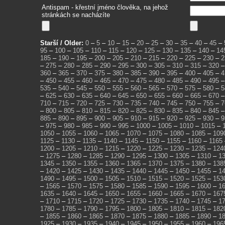
Antispam - křestní jméno člověka, na jehož
stránkách se nacházíte
Starší / Older:
0
–
5
–
10
–
15
–
20
–
25
–
30
–
35
–
40
–
45
–
95
–
100
–
105
–
110
–
115
–
120
–
125
–
130
–
135
–
140
–
14
185
–
190
–
195
–
200
–
205
–
210
–
215
–
220
–
225
–
230
–
2
–
275
–
280
–
285
–
290
–
295
–
300
–
305
–
310
–
315
–
320
360
–
365
–
370
–
375
–
380
–
385
–
390
–
395
–
400
–
405
–
4
–
450
–
455
–
460
–
465
–
470
–
475
–
480
–
485
–
490
–
495
535
–
540
–
545
–
550
–
555
–
560
–
565
–
570
–
575
–
580
–
5
–
625
–
630
–
635
–
640
–
645
–
650
–
655
–
660
–
665
–
670
710
–
715
–
720
–
725
–
730
–
735
–
740
–
745
–
750
–
755
–
7
–
800
–
805
–
810
–
815
–
820
–
825
–
830
–
835
–
840
–
845
885
–
890
–
895
–
900
–
905
–
910
–
915
–
920
–
925
–
930
–
9
–
975
–
980
–
985
–
990
–
995
–
1000
–
1005
–
1010
–
1015
–
1050
–
1055
–
1060
–
1065
–
1070
–
1075
–
1080
–
1085
–
109
1125
–
1130
–
1135
–
1140
–
1145
–
1150
–
1155
–
1160
–
1165
1200
–
1205
–
1210
–
1215
–
1220
–
1225
–
1230
–
1235
–
124
–
1275
–
1280
–
1285
–
1290
–
1295
–
1300
–
1305
–
1310
–
1
1345
–
1350
–
1355
–
1360
–
1365
–
1370
–
1375
–
1380
–
138
–
1420
–
1425
–
1430
–
1435
–
1440
–
1445
–
1450
–
1455
–
1
1490
–
1495
–
1500
–
1505
–
1510
–
1515
–
1520
–
1525
–
153
–
1565
–
1570
–
1575
–
1580
–
1585
–
1590
–
1595
–
1600
–
1
1635
–
1640
–
1645
–
1650
–
1655
–
1660
–
1665
–
1670
–
167
–
1710
–
1715
–
1720
–
1725
–
1730
–
1735
–
1740
–
1745
–
1
1780
–
1785
–
1790
–
1795
–
1800
–
1805
–
1810
–
1815
–
182
–
1855
–
1860
–
1865
–
1870
–
1875
–
1880
–
1885
–
1890
–
1
1925
–
1930
–
1935
–
1940
–
1945
–
1950
–
1955
–
1960
–
196