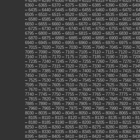
–
6290
–
6295
–
6300
–
6305
–
6310
–
6315
–
6320
–
6325
–
6
6360
–
6365
–
6370
–
6375
–
6380
–
6385
–
6390
–
6395
–
640
–
6435
–
6440
–
6445
–
6450
–
6455
–
6460
–
6465
–
6470
–
6
6505
–
6510
–
6515
–
6520
–
6525
–
6530
–
6535
–
6540
–
654
–
6580
–
6585
–
6590
–
6595
–
6600
–
6605
–
6610
–
6615
–
6
6650
–
6655
–
6660
–
6665
–
6670
–
6675
–
6680
–
6685
–
669
–
6725
–
6730
–
6735
–
6740
–
6745
–
6750
–
6755
–
6760
–
6
6795
–
6800
–
6805
–
6810
–
6815
–
6820
–
6825
–
6830
–
683
–
6870
–
6875
–
6880
–
6885
–
6890
–
6895
–
6900
–
6905
–
6
6940
–
6945
–
6950
–
6955
–
6960
–
6965
–
6970
–
6975
–
698
–
7015
–
7020
–
7025
–
7030
–
7035
–
7040
–
7045
–
7050
–
7
7085
–
7090
–
7095
–
7100
–
7105
–
7110
–
7115
–
7120
–
712
7160
–
7165
–
7170
–
7175
–
7180
–
7185
–
7190
–
7195
–
720
–
7235
–
7240
–
7245
–
7250
–
7255
–
7260
–
7265
–
7270
–
7
7305
–
7310
–
7315
–
7320
–
7325
–
7330
–
7335
–
7340
–
734
–
7380
–
7385
–
7390
–
7395
–
7400
–
7405
–
7410
–
7415
–
7
7450
–
7455
–
7460
–
7465
–
7470
–
7475
–
7480
–
7485
–
749
–
7525
–
7530
–
7535
–
7540
–
7545
–
7550
–
7555
–
7560
–
7
7595
–
7600
–
7605
–
7610
–
7615
–
7620
–
7625
–
7630
–
763
–
7670
–
7675
–
7680
–
7685
–
7690
–
7695
–
7700
–
7705
–
7
7740
–
7745
–
7750
–
7755
–
7760
–
7765
–
7770
–
7775
–
778
–
7815
–
7820
–
7825
–
7830
–
7835
–
7840
–
7845
–
7850
–
7
7885
–
7890
–
7895
–
7900
–
7905
–
7910
–
7915
–
7920
–
792
–
7960
–
7965
–
7970
–
7975
–
7980
–
7985
–
7990
–
7995
–
8
8030
–
8035
–
8040
–
8045
–
8050
–
8055
–
8060
–
8065
–
807
–
8105
–
8110
–
8115
–
8120
–
8125
–
8130
–
8135
–
8140
–
81
–
8180
–
8185
–
8190
–
8195
–
8200
–
8205
–
8210
–
8215
–
8
8250
–
8255
–
8260
–
8265
–
8270
–
8275
–
8280
–
8285
–
829
–
8325
–
8330
–
8335
–
8340
–
8345
–
8350
–
8355
–
8360
–
8
8395
–
8400
–
8405
–
8410
–
8415
–
8420
–
8425
–
8430
–
843