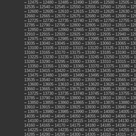
–
12475
–
12480
–
12485
–
12490
–
12495
–
12500
–
12505
–
1
12535
–
12540
–
12545
–
12550
–
12555
–
12560
–
12565
–
12
–
12600
–
12605
–
12610
–
12615
–
12620
–
12625
–
12630
–
1
12660
–
12665
–
12670
–
12675
–
12680
–
12685
–
12690
–
12
–
12725
–
12730
–
12735
–
12740
–
12745
–
12750
–
12755
–
1
12785
–
12790
–
12795
–
12800
–
12805
–
12810
–
12815
–
12
–
12850
–
12855
–
12860
–
12865
–
12870
–
12875
–
12880
–
1
12910
–
12915
–
12920
–
12925
–
12930
–
12935
–
12940
–
12
–
12975
–
12980
–
12985
–
12990
–
12995
–
13000
–
13005
–
1
13035
–
13040
–
13045
–
13050
–
13055
–
13060
–
13065
–
13
–
13100
–
13105
–
13110
–
13115
–
13120
–
13125
–
13130
–
1
13160
–
13165
–
13170
–
13175
–
13180
–
13185
–
13190
–
13
–
13225
–
13230
–
13235
–
13240
–
13245
–
13250
–
13255
–
1
13285
–
13290
–
13295
–
13300
–
13305
–
13310
–
13315
–
13
–
13350
–
13355
–
13360
–
13365
–
13370
–
13375
–
13380
–
1
13410
–
13415
–
13420
–
13425
–
13430
–
13435
–
13440
–
13
–
13475
–
13480
–
13485
–
13490
–
13495
–
13500
–
13505
–
1
13535
–
13540
–
13545
–
13550
–
13555
–
13560
–
13565
–
13
–
13600
–
13605
–
13610
–
13615
–
13620
–
13625
–
13630
–
1
13660
–
13665
–
13670
–
13675
–
13680
–
13685
–
13690
–
13
–
13725
–
13730
–
13735
–
13740
–
13745
–
13750
–
13755
–
1
13785
–
13790
–
13795
–
13800
–
13805
–
13810
–
13815
–
13
–
13850
–
13855
–
13860
–
13865
–
13870
–
13875
–
13880
–
1
13910
–
13915
–
13920
–
13925
–
13930
–
13935
–
13940
–
13
–
13975
–
13980
–
13985
–
13990
–
13995
–
14000
–
14005
–
1
14035
–
14040
–
14045
–
14050
–
14055
–
14060
–
14065
–
14
–
14100
–
14105
–
14110
–
14115
–
14120
–
14125
–
14130
–
1
14160
–
14165
–
14170
–
14175
–
14180
–
14185
–
14190
–
14
–
14225
–
14230
–
14235
–
14240
–
14245
–
14250
–
14255
–
1
14285
–
14290
–
14295
–
14300
–
14305
–
14310
–
14315
–
14