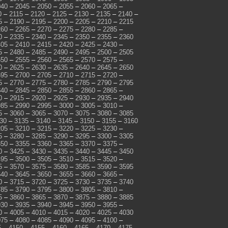
040
–
2045
–
2050
–
2055
–
2060
–
2065
–
0
–
2115
–
2120
–
2125
–
2130
–
2135
–
2140
–
5
–
2190
–
2195
–
2200
–
2205
–
2210
–
2215
260
–
2265
–
2270
–
2275
–
2280
–
2285
–
0
–
2335
–
2340
–
2345
–
2350
–
2355
–
2360
405
–
2410
–
2415
–
2420
–
2425
–
2430
–
5
–
2480
–
2485
–
2490
–
2495
–
2500
–
2505
550
–
2555
–
2560
–
2565
–
2570
–
2575
–
0
–
2625
–
2630
–
2635
–
2640
–
2645
–
2650
695
–
2700
–
2705
–
2710
–
2715
–
2720
–
5
–
2770
–
2775
–
2780
–
2785
–
2790
–
2795
840
–
2845
–
2850
–
2855
–
2860
–
2865
–
0
–
2915
–
2920
–
2925
–
2930
–
2935
–
2940
985
–
2990
–
2995
–
3000
–
3005
–
3010
–
5
–
3060
–
3065
–
3070
–
3075
–
3080
–
3085
30
–
3135
–
3140
–
3145
–
3150
–
3155
–
3160
205
–
3210
–
3215
–
3220
–
3225
–
3230
–
5
–
3280
–
3285
–
3290
–
3295
–
3300
–
3305
350
–
3355
–
3360
–
3365
–
3370
–
3375
–
0
–
3425
–
3430
–
3435
–
3440
–
3445
–
3450
495
–
3500
–
3505
–
3510
–
3515
–
3520
–
5
–
3570
–
3575
–
3580
–
3585
–
3590
–
3595
640
–
3645
–
3650
–
3655
–
3660
–
3665
–
0
–
3715
–
3720
–
3725
–
3730
–
3735
–
3740
785
–
3790
–
3795
–
3800
–
3805
–
3810
–
5
–
3860
–
3865
–
3870
–
3875
–
3880
–
3885
930
–
3935
–
3940
–
3945
–
3950
–
3955
–
0
–
4005
–
4010
–
4015
–
4020
–
4025
–
4030
075
–
4080
–
4085
–
4090
–
4095
–
4100
–
5
–
4150
–
4155
–
4160
–
4165
–
4170
–
4175
–