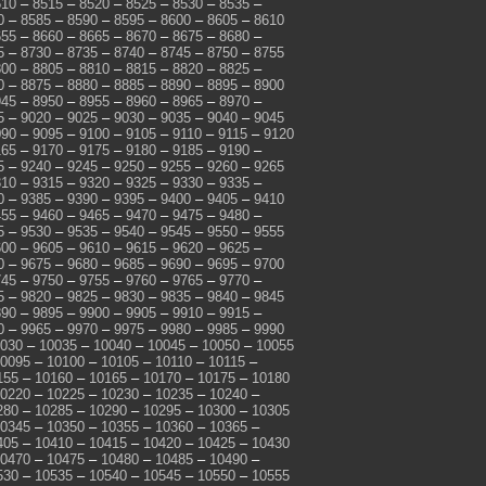
510
–
8515
–
8520
–
8525
–
8530
–
8535
–
0
–
8585
–
8590
–
8595
–
8600
–
8605
–
8610
655
–
8660
–
8665
–
8670
–
8675
–
8680
–
5
–
8730
–
8735
–
8740
–
8745
–
8750
–
8755
800
–
8805
–
8810
–
8815
–
8820
–
8825
–
0
–
8875
–
8880
–
8885
–
8890
–
8895
–
8900
945
–
8950
–
8955
–
8960
–
8965
–
8970
–
5
–
9020
–
9025
–
9030
–
9035
–
9040
–
9045
090
–
9095
–
9100
–
9105
–
9110
–
9115
–
9120
165
–
9170
–
9175
–
9180
–
9185
–
9190
–
5
–
9240
–
9245
–
9250
–
9255
–
9260
–
9265
310
–
9315
–
9320
–
9325
–
9330
–
9335
–
0
–
9385
–
9390
–
9395
–
9400
–
9405
–
9410
455
–
9460
–
9465
–
9470
–
9475
–
9480
–
5
–
9530
–
9535
–
9540
–
9545
–
9550
–
9555
600
–
9605
–
9610
–
9615
–
9620
–
9625
–
0
–
9675
–
9680
–
9685
–
9690
–
9695
–
9700
745
–
9750
–
9755
–
9760
–
9765
–
9770
–
5
–
9820
–
9825
–
9830
–
9835
–
9840
–
9845
890
–
9895
–
9900
–
9905
–
9910
–
9915
–
0
–
9965
–
9970
–
9975
–
9980
–
9985
–
9990
030
–
10035
–
10040
–
10045
–
10050
–
10055
0095
–
10100
–
10105
–
10110
–
10115
–
155
–
10160
–
10165
–
10170
–
10175
–
10180
0220
–
10225
–
10230
–
10235
–
10240
–
280
–
10285
–
10290
–
10295
–
10300
–
10305
0345
–
10350
–
10355
–
10360
–
10365
–
405
–
10410
–
10415
–
10420
–
10425
–
10430
0470
–
10475
–
10480
–
10485
–
10490
–
530
–
10535
–
10540
–
10545
–
10550
–
10555