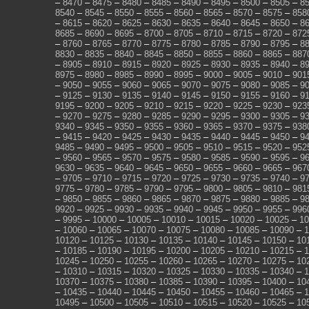
–
8470
–
8475
–
8480
–
8485
–
8490
–
8495
–
8500
–
8505
–
8
8540
–
8545
–
8550
–
8555
–
8560
–
8565
–
8570
–
8575
–
858
–
8615
–
8620
–
8625
–
8630
–
8635
–
8640
–
8645
–
8650
–
8
8685
–
8690
–
8695
–
8700
–
8705
–
8710
–
8715
–
8720
–
872
–
8760
–
8765
–
8770
–
8775
–
8780
–
8785
–
8790
–
8795
–
8
8830
–
8835
–
8840
–
8845
–
8850
–
8855
–
8860
–
8865
–
887
–
8905
–
8910
–
8915
–
8920
–
8925
–
8930
–
8935
–
8940
–
8
8975
–
8980
–
8985
–
8990
–
8995
–
9000
–
9005
–
9010
–
901
–
9050
–
9055
–
9060
–
9065
–
9070
–
9075
–
9080
–
9085
–
9
–
9125
–
9130
–
9135
–
9140
–
9145
–
9150
–
9155
–
9160
–
9
9195
–
9200
–
9205
–
9210
–
9215
–
9220
–
9225
–
9230
–
923
–
9270
–
9275
–
9280
–
9285
–
9290
–
9295
–
9300
–
9305
–
9
9340
–
9345
–
9350
–
9355
–
9360
–
9365
–
9370
–
9375
–
938
–
9415
–
9420
–
9425
–
9430
–
9435
–
9440
–
9445
–
9450
–
9
9485
–
9490
–
9495
–
9500
–
9505
–
9510
–
9515
–
9520
–
952
–
9560
–
9565
–
9570
–
9575
–
9580
–
9585
–
9590
–
9595
–
9
9630
–
9635
–
9640
–
9645
–
9650
–
9655
–
9660
–
9665
–
967
–
9705
–
9710
–
9715
–
9720
–
9725
–
9730
–
9735
–
9740
–
9
9775
–
9780
–
9785
–
9790
–
9795
–
9800
–
9805
–
9810
–
981
–
9850
–
9855
–
9860
–
9865
–
9870
–
9875
–
9880
–
9885
–
9
9920
–
9925
–
9930
–
9935
–
9940
–
9945
–
9950
–
9955
–
996
–
9995
–
10000
–
10005
–
10010
–
10015
–
10020
–
10025
–
10
–
10060
–
10065
–
10070
–
10075
–
10080
–
10085
–
10090
–
1
10120
–
10125
–
10130
–
10135
–
10140
–
10145
–
10150
–
10
–
10185
–
10190
–
10195
–
10200
–
10205
–
10210
–
10215
–
1
10245
–
10250
–
10255
–
10260
–
10265
–
10270
–
10275
–
10
–
10310
–
10315
–
10320
–
10325
–
10330
–
10335
–
10340
–
1
10370
–
10375
–
10380
–
10385
–
10390
–
10395
–
10400
–
10
–
10435
–
10440
–
10445
–
10450
–
10455
–
10460
–
10465
–
1
10495
–
10500
–
10505
–
10510
–
10515
–
10520
–
10525
–
10