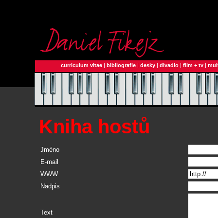
curriculum vitae
|
bibliografie
|
desky
|
divadlo
|
film + tv
|
mul
Kniha hostů
Jméno
E-mail
WWW
Nadpis
Text