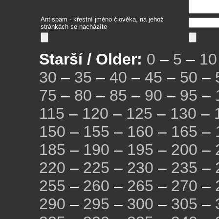
Antispam - křestní jméno člověka, na jehož
stránkách se nacházíte
Starší / Older:
0
–
5
–
10
30
–
35
–
40
–
45
–
50
–
75
–
80
–
85
–
90
–
95
–
115
–
120
–
125
–
130
–
150
–
155
–
160
–
165
–
185
–
190
–
195
–
200
–
220
–
225
–
230
–
235
–
255
–
260
–
265
–
270
–
290
–
295
–
300
–
305
–