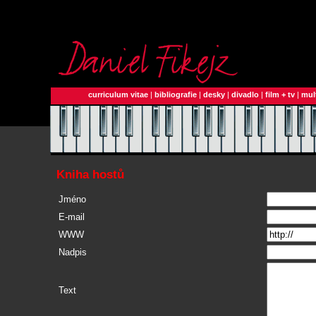
curriculum vitae
|
bibliografie
|
desky
|
divadlo
|
film + tv
|
mul
Kniha hostů
Jméno
E-mail
WWW
Nadpis
Text