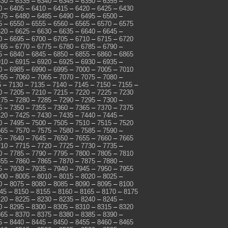
330
–
6335
–
6340
–
6345
–
6350
–
6355
–
0
–
6405
–
6410
–
6415
–
6420
–
6425
–
6430
475
–
6480
–
6485
–
6490
–
6495
–
6500
–
5
–
6550
–
6555
–
6560
–
6565
–
6570
–
6575
620
–
6625
–
6630
–
6635
–
6640
–
6645
–
0
–
6695
–
6700
–
6705
–
6710
–
6715
–
6720
765
–
6770
–
6775
–
6780
–
6785
–
6790
–
5
–
6840
–
6845
–
6850
–
6855
–
6860
–
6865
910
–
6915
–
6920
–
6925
–
6930
–
6935
–
0
–
6985
–
6990
–
6995
–
7000
–
7005
–
7010
055
–
7060
–
7065
–
7070
–
7075
–
7080
–
5
–
7130
–
7135
–
7140
–
7145
–
7150
–
7155
–
0
–
7205
–
7210
–
7215
–
7220
–
7225
–
7230
275
–
7280
–
7285
–
7290
–
7295
–
7300
–
5
–
7350
–
7355
–
7360
–
7365
–
7370
–
7375
420
–
7425
–
7430
–
7435
–
7440
–
7445
–
0
–
7495
–
7500
–
7505
–
7510
–
7515
–
7520
565
–
7570
–
7575
–
7580
–
7585
–
7590
–
5
–
7640
–
7645
–
7650
–
7655
–
7660
–
7665
710
–
7715
–
7720
–
7725
–
7730
–
7735
–
0
–
7785
–
7790
–
7795
–
7800
–
7805
–
7810
855
–
7860
–
7865
–
7870
–
7875
–
7880
–
5
–
7930
–
7935
–
7940
–
7945
–
7950
–
7955
000
–
8005
–
8010
–
8015
–
8020
–
8025
–
0
–
8075
–
8080
–
8085
–
8090
–
8095
–
8100
45
–
8150
–
8155
–
8160
–
8165
–
8170
–
8175
220
–
8225
–
8230
–
8235
–
8240
–
8245
–
0
–
8295
–
8300
–
8305
–
8310
–
8315
–
8320
365
–
8370
–
8375
–
8380
–
8385
–
8390
–
5
–
8440
–
8445
–
8450
–
8455
–
8460
–
8465