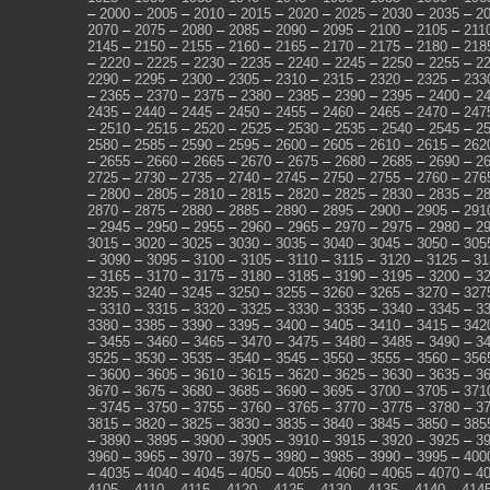
–
2000
–
2005
–
2010
–
2015
–
2020
–
2025
–
2030
–
2035
–
2
2070
–
2075
–
2080
–
2085
–
2090
–
2095
–
2100
–
2105
–
211
2145
–
2150
–
2155
–
2160
–
2165
–
2170
–
2175
–
2180
–
218
–
2220
–
2225
–
2230
–
2235
–
2240
–
2245
–
2250
–
2255
–
2
2290
–
2295
–
2300
–
2305
–
2310
–
2315
–
2320
–
2325
–
233
–
2365
–
2370
–
2375
–
2380
–
2385
–
2390
–
2395
–
2400
–
2
2435
–
2440
–
2445
–
2450
–
2455
–
2460
–
2465
–
2470
–
247
–
2510
–
2515
–
2520
–
2525
–
2530
–
2535
–
2540
–
2545
–
2
2580
–
2585
–
2590
–
2595
–
2600
–
2605
–
2610
–
2615
–
262
–
2655
–
2660
–
2665
–
2670
–
2675
–
2680
–
2685
–
2690
–
2
2725
–
2730
–
2735
–
2740
–
2745
–
2750
–
2755
–
2760
–
276
–
2800
–
2805
–
2810
–
2815
–
2820
–
2825
–
2830
–
2835
–
2
2870
–
2875
–
2880
–
2885
–
2890
–
2895
–
2900
–
2905
–
291
–
2945
–
2950
–
2955
–
2960
–
2965
–
2970
–
2975
–
2980
–
2
3015
–
3020
–
3025
–
3030
–
3035
–
3040
–
3045
–
3050
–
305
–
3090
–
3095
–
3100
–
3105
–
3110
–
3115
–
3120
–
3125
–
31
–
3165
–
3170
–
3175
–
3180
–
3185
–
3190
–
3195
–
3200
–
3
3235
–
3240
–
3245
–
3250
–
3255
–
3260
–
3265
–
3270
–
327
–
3310
–
3315
–
3320
–
3325
–
3330
–
3335
–
3340
–
3345
–
3
3380
–
3385
–
3390
–
3395
–
3400
–
3405
–
3410
–
3415
–
342
–
3455
–
3460
–
3465
–
3470
–
3475
–
3480
–
3485
–
3490
–
3
3525
–
3530
–
3535
–
3540
–
3545
–
3550
–
3555
–
3560
–
356
–
3600
–
3605
–
3610
–
3615
–
3620
–
3625
–
3630
–
3635
–
3
3670
–
3675
–
3680
–
3685
–
3690
–
3695
–
3700
–
3705
–
371
–
3745
–
3750
–
3755
–
3760
–
3765
–
3770
–
3775
–
3780
–
3
3815
–
3820
–
3825
–
3830
–
3835
–
3840
–
3845
–
3850
–
385
–
3890
–
3895
–
3900
–
3905
–
3910
–
3915
–
3920
–
3925
–
3
3960
–
3965
–
3970
–
3975
–
3980
–
3985
–
3990
–
3995
–
400
–
4035
–
4040
–
4045
–
4050
–
4055
–
4060
–
4065
–
4070
–
4
4105
–
4110
–
4115
–
4120
–
4125
–
4130
–
4135
–
4140
–
414