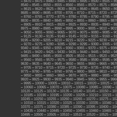
–
8470
–
8475
–
8480
–
8485
–
8490
–
8495
–
8500
–
8505
–
8
8540
–
8545
–
8550
–
8555
–
8560
–
8565
–
8570
–
8575
–
858
–
8615
–
8620
–
8625
–
8630
–
8635
–
8640
–
8645
–
8650
–
8
8685
–
8690
–
8695
–
8700
–
8705
–
8710
–
8715
–
8720
–
872
–
8760
–
8765
–
8770
–
8775
–
8780
–
8785
–
8790
–
8795
–
8
8830
–
8835
–
8840
–
8845
–
8850
–
8855
–
8860
–
8865
–
887
–
8905
–
8910
–
8915
–
8920
–
8925
–
8930
–
8935
–
8940
–
8
8975
–
8980
–
8985
–
8990
–
8995
–
9000
–
9005
–
9010
–
901
–
9050
–
9055
–
9060
–
9065
–
9070
–
9075
–
9080
–
9085
–
9
–
9125
–
9130
–
9135
–
9140
–
9145
–
9150
–
9155
–
9160
–
9
9195
–
9200
–
9205
–
9210
–
9215
–
9220
–
9225
–
9230
–
923
–
9270
–
9275
–
9280
–
9285
–
9290
–
9295
–
9300
–
9305
–
9
9340
–
9345
–
9350
–
9355
–
9360
–
9365
–
9370
–
9375
–
938
–
9415
–
9420
–
9425
–
9430
–
9435
–
9440
–
9445
–
9450
–
9
9485
–
9490
–
9495
–
9500
–
9505
–
9510
–
9515
–
9520
–
952
–
9560
–
9565
–
9570
–
9575
–
9580
–
9585
–
9590
–
9595
–
9
9630
–
9635
–
9640
–
9645
–
9650
–
9655
–
9660
–
9665
–
967
–
9705
–
9710
–
9715
–
9720
–
9725
–
9730
–
9735
–
9740
–
9
9775
–
9780
–
9785
–
9790
–
9795
–
9800
–
9805
–
9810
–
981
–
9850
–
9855
–
9860
–
9865
–
9870
–
9875
–
9880
–
9885
–
9
9920
–
9925
–
9930
–
9935
–
9940
–
9945
–
9950
–
9955
–
996
–
9995
–
10000
–
10005
–
10010
–
10015
–
10020
–
10025
–
10
–
10060
–
10065
–
10070
–
10075
–
10080
–
10085
–
10090
–
1
10120
–
10125
–
10130
–
10135
–
10140
–
10145
–
10150
–
10
–
10185
–
10190
–
10195
–
10200
–
10205
–
10210
–
10215
–
1
10245
–
10250
–
10255
–
10260
–
10265
–
10270
–
10275
–
10
–
10310
–
10315
–
10320
–
10325
–
10330
–
10335
–
10340
–
1
10370
–
10375
–
10380
–
10385
–
10390
–
10395
–
10400
–
10
–
10435
–
10440
–
10445
–
10450
–
10455
–
10460
–
10465
–
1
10495
–
10500
–
10505
–
10510
–
10515
–
10520
–
10525
–
10