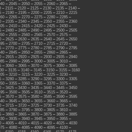
040
–
2045
–
2050
–
2055
–
2060
–
2065
–
0
–
2115
–
2120
–
2125
–
2130
–
2135
–
2140
–
5
–
2190
–
2195
–
2200
–
2205
–
2210
–
2215
260
–
2265
–
2270
–
2275
–
2280
–
2285
–
0
–
2335
–
2340
–
2345
–
2350
–
2355
–
2360
405
–
2410
–
2415
–
2420
–
2425
–
2430
–
5
–
2480
–
2485
–
2490
–
2495
–
2500
–
2505
550
–
2555
–
2560
–
2565
–
2570
–
2575
–
0
–
2625
–
2630
–
2635
–
2640
–
2645
–
2650
695
–
2700
–
2705
–
2710
–
2715
–
2720
–
5
–
2770
–
2775
–
2780
–
2785
–
2790
–
2795
840
–
2845
–
2850
–
2855
–
2860
–
2865
–
0
–
2915
–
2920
–
2925
–
2930
–
2935
–
2940
985
–
2990
–
2995
–
3000
–
3005
–
3010
–
5
–
3060
–
3065
–
3070
–
3075
–
3080
–
3085
30
–
3135
–
3140
–
3145
–
3150
–
3155
–
3160
205
–
3210
–
3215
–
3220
–
3225
–
3230
–
5
–
3280
–
3285
–
3290
–
3295
–
3300
–
3305
350
–
3355
–
3360
–
3365
–
3370
–
3375
–
0
–
3425
–
3430
–
3435
–
3440
–
3445
–
3450
495
–
3500
–
3505
–
3510
–
3515
–
3520
–
5
–
3570
–
3575
–
3580
–
3585
–
3590
–
3595
640
–
3645
–
3650
–
3655
–
3660
–
3665
–
0
–
3715
–
3720
–
3725
–
3730
–
3735
–
3740
785
–
3790
–
3795
–
3800
–
3805
–
3810
–
5
–
3860
–
3865
–
3870
–
3875
–
3880
–
3885
930
–
3935
–
3940
–
3945
–
3950
–
3955
–
0
–
4005
–
4010
–
4015
–
4020
–
4025
–
4030
075
–
4080
–
4085
–
4090
–
4095
–
4100
–
5
–
4150
–
4155
–
4160
–
4165
–
4170
–
4175
–