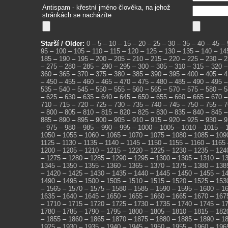
Antispam - křestní jméno člověka, na jehož
stránkách se nacházíte
Starší / Older:
0
–
5
–
10
–
15
–
20
–
25
–
30
–
35
–
40
–
45
–
95
–
100
–
105
–
110
–
115
–
120
–
125
–
130
–
135
–
140
–
14
185
–
190
–
195
–
200
–
205
–
210
–
215
–
220
–
225
–
230
–
2
–
275
–
280
–
285
–
290
–
295
–
300
–
305
–
310
–
315
–
320
360
–
365
–
370
–
375
–
380
–
385
–
390
–
395
–
400
–
405
–
4
–
450
–
455
–
460
–
465
–
470
–
475
–
480
–
485
–
490
–
495
535
–
540
–
545
–
550
–
555
–
560
–
565
–
570
–
575
–
580
–
5
–
625
–
630
–
635
–
640
–
645
–
650
–
655
–
660
–
665
–
670
710
–
715
–
720
–
725
–
730
–
735
–
740
–
745
–
750
–
755
–
7
–
800
–
805
–
810
–
815
–
820
–
825
–
830
–
835
–
840
–
845
885
–
890
–
895
–
900
–
905
–
910
–
915
–
920
–
925
–
930
–
9
–
975
–
980
–
985
–
990
–
995
–
1000
–
1005
–
1010
–
1015
–
1050
–
1055
–
1060
–
1065
–
1070
–
1075
–
1080
–
1085
–
109
1125
–
1130
–
1135
–
1140
–
1145
–
1150
–
1155
–
1160
–
1165
1200
–
1205
–
1210
–
1215
–
1220
–
1225
–
1230
–
1235
–
124
–
1275
–
1280
–
1285
–
1290
–
1295
–
1300
–
1305
–
1310
–
1
1345
–
1350
–
1355
–
1360
–
1365
–
1370
–
1375
–
1380
–
138
–
1420
–
1425
–
1430
–
1435
–
1440
–
1445
–
1450
–
1455
–
1
1490
–
1495
–
1500
–
1505
–
1510
–
1515
–
1520
–
1525
–
153
–
1565
–
1570
–
1575
–
1580
–
1585
–
1590
–
1595
–
1600
–
1
1635
–
1640
–
1645
–
1650
–
1655
–
1660
–
1665
–
1670
–
167
–
1710
–
1715
–
1720
–
1725
–
1730
–
1735
–
1740
–
1745
–
1
1780
–
1785
–
1790
–
1795
–
1800
–
1805
–
1810
–
1815
–
182
–
1855
–
1860
–
1865
–
1870
–
1875
–
1880
–
1885
–
1890
–
1
1925
–
1930
–
1935
–
1940
–
1945
–
1950
–
1955
–
1960
–
196