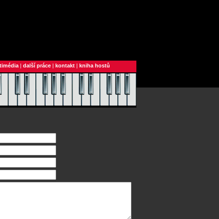
timédia
|
další práce
|
kontakt
|
kniha hostů