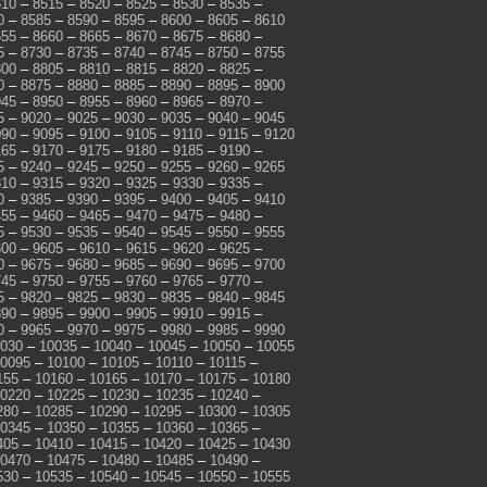
510
–
8515
–
8520
–
8525
–
8530
–
8535
–
0
–
8585
–
8590
–
8595
–
8600
–
8605
–
8610
655
–
8660
–
8665
–
8670
–
8675
–
8680
–
5
–
8730
–
8735
–
8740
–
8745
–
8750
–
8755
800
–
8805
–
8810
–
8815
–
8820
–
8825
–
0
–
8875
–
8880
–
8885
–
8890
–
8895
–
8900
945
–
8950
–
8955
–
8960
–
8965
–
8970
–
5
–
9020
–
9025
–
9030
–
9035
–
9040
–
9045
090
–
9095
–
9100
–
9105
–
9110
–
9115
–
9120
165
–
9170
–
9175
–
9180
–
9185
–
9190
–
5
–
9240
–
9245
–
9250
–
9255
–
9260
–
9265
310
–
9315
–
9320
–
9325
–
9330
–
9335
–
0
–
9385
–
9390
–
9395
–
9400
–
9405
–
9410
455
–
9460
–
9465
–
9470
–
9475
–
9480
–
5
–
9530
–
9535
–
9540
–
9545
–
9550
–
9555
600
–
9605
–
9610
–
9615
–
9620
–
9625
–
0
–
9675
–
9680
–
9685
–
9690
–
9695
–
9700
745
–
9750
–
9755
–
9760
–
9765
–
9770
–
5
–
9820
–
9825
–
9830
–
9835
–
9840
–
9845
890
–
9895
–
9900
–
9905
–
9910
–
9915
–
0
–
9965
–
9970
–
9975
–
9980
–
9985
–
9990
030
–
10035
–
10040
–
10045
–
10050
–
10055
0095
–
10100
–
10105
–
10110
–
10115
–
155
–
10160
–
10165
–
10170
–
10175
–
10180
0220
–
10225
–
10230
–
10235
–
10240
–
280
–
10285
–
10290
–
10295
–
10300
–
10305
0345
–
10350
–
10355
–
10360
–
10365
–
405
–
10410
–
10415
–
10420
–
10425
–
10430
0470
–
10475
–
10480
–
10485
–
10490
–
530
–
10535
–
10540
–
10545
–
10550
–
10555