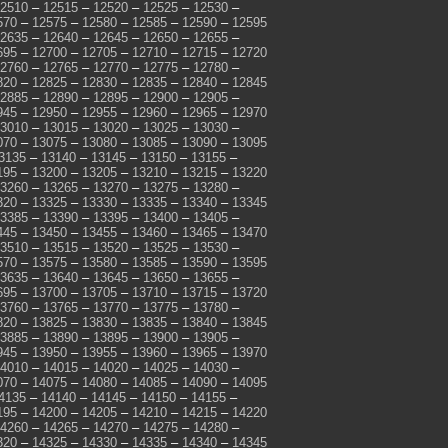
2510
–
12515
–
12520
–
12525
–
12530
–
570
–
12575
–
12580
–
12585
–
12590
–
12595
2635
–
12640
–
12645
–
12650
–
12655
–
695
–
12700
–
12705
–
12710
–
12715
–
12720
2760
–
12765
–
12770
–
12775
–
12780
–
820
–
12825
–
12830
–
12835
–
12840
–
12845
2885
–
12890
–
12895
–
12900
–
12905
–
945
–
12950
–
12955
–
12960
–
12965
–
12970
3010
–
13015
–
13020
–
13025
–
13030
–
070
–
13075
–
13080
–
13085
–
13090
–
13095
3135
–
13140
–
13145
–
13150
–
13155
–
195
–
13200
–
13205
–
13210
–
13215
–
13220
3260
–
13265
–
13270
–
13275
–
13280
–
320
–
13325
–
13330
–
13335
–
13340
–
13345
3385
–
13390
–
13395
–
13400
–
13405
–
445
–
13450
–
13455
–
13460
–
13465
–
13470
3510
–
13515
–
13520
–
13525
–
13530
–
570
–
13575
–
13580
–
13585
–
13590
–
13595
3635
–
13640
–
13645
–
13650
–
13655
–
695
–
13700
–
13705
–
13710
–
13715
–
13720
3760
–
13765
–
13770
–
13775
–
13780
–
820
–
13825
–
13830
–
13835
–
13840
–
13845
3885
–
13890
–
13895
–
13900
–
13905
–
945
–
13950
–
13955
–
13960
–
13965
–
13970
4010
–
14015
–
14020
–
14025
–
14030
–
070
–
14075
–
14080
–
14085
–
14090
–
14095
4135
–
14140
–
14145
–
14150
–
14155
–
195
–
14200
–
14205
–
14210
–
14215
–
14220
4260
–
14265
–
14270
–
14275
–
14280
–
320
–
14325
–
14330
–
14335
–
14340
–
14345