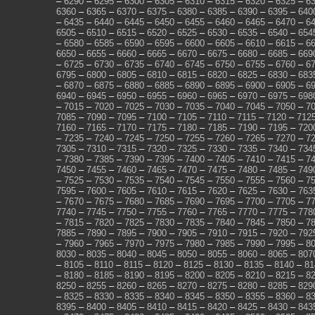
–
6290
–
6295
–
6300
–
6305
–
6310
–
6315
–
6320
–
6325
–
6
6360
–
6365
–
6370
–
6375
–
6380
–
6385
–
6390
–
6395
–
640
–
6435
–
6440
–
6445
–
6450
–
6455
–
6460
–
6465
–
6470
–
6
6505
–
6510
–
6515
–
6520
–
6525
–
6530
–
6535
–
6540
–
654
–
6580
–
6585
–
6590
–
6595
–
6600
–
6605
–
6610
–
6615
–
6
6650
–
6655
–
6660
–
6665
–
6670
–
6675
–
6680
–
6685
–
669
–
6725
–
6730
–
6735
–
6740
–
6745
–
6750
–
6755
–
6760
–
6
6795
–
6800
–
6805
–
6810
–
6815
–
6820
–
6825
–
6830
–
683
–
6870
–
6875
–
6880
–
6885
–
6890
–
6895
–
6900
–
6905
–
6
6940
–
6945
–
6950
–
6955
–
6960
–
6965
–
6970
–
6975
–
698
–
7015
–
7020
–
7025
–
7030
–
7035
–
7040
–
7045
–
7050
–
7
7085
–
7090
–
7095
–
7100
–
7105
–
7110
–
7115
–
7120
–
712
7160
–
7165
–
7170
–
7175
–
7180
–
7185
–
7190
–
7195
–
720
–
7235
–
7240
–
7245
–
7250
–
7255
–
7260
–
7265
–
7270
–
7
7305
–
7310
–
7315
–
7320
–
7325
–
7330
–
7335
–
7340
–
734
–
7380
–
7385
–
7390
–
7395
–
7400
–
7405
–
7410
–
7415
–
7
7450
–
7455
–
7460
–
7465
–
7470
–
7475
–
7480
–
7485
–
749
–
7525
–
7530
–
7535
–
7540
–
7545
–
7550
–
7555
–
7560
–
7
7595
–
7600
–
7605
–
7610
–
7615
–
7620
–
7625
–
7630
–
763
–
7670
–
7675
–
7680
–
7685
–
7690
–
7695
–
7700
–
7705
–
7
7740
–
7745
–
7750
–
7755
–
7760
–
7765
–
7770
–
7775
–
778
–
7815
–
7820
–
7825
–
7830
–
7835
–
7840
–
7845
–
7850
–
7
7885
–
7890
–
7895
–
7900
–
7905
–
7910
–
7915
–
7920
–
792
–
7960
–
7965
–
7970
–
7975
–
7980
–
7985
–
7990
–
7995
–
8
8030
–
8035
–
8040
–
8045
–
8050
–
8055
–
8060
–
8065
–
807
–
8105
–
8110
–
8115
–
8120
–
8125
–
8130
–
8135
–
8140
–
81
–
8180
–
8185
–
8190
–
8195
–
8200
–
8205
–
8210
–
8215
–
8
8250
–
8255
–
8260
–
8265
–
8270
–
8275
–
8280
–
8285
–
829
–
8325
–
8330
–
8335
–
8340
–
8345
–
8350
–
8355
–
8360
–
8
8395
–
8400
–
8405
–
8410
–
8415
–
8420
–
8425
–
8430
–
843