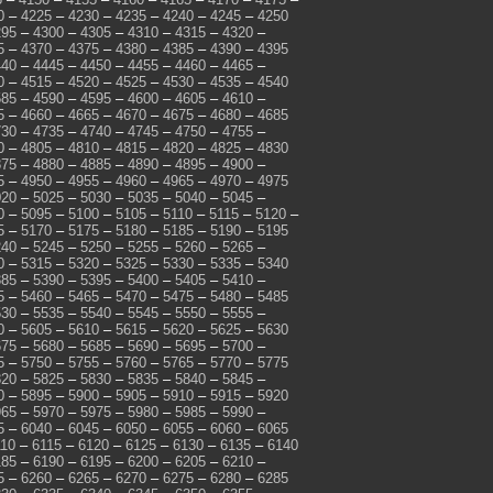
0
–
4225
–
4230
–
4235
–
4240
–
4245
–
4250
295
–
4300
–
4305
–
4310
–
4315
–
4320
–
5
–
4370
–
4375
–
4380
–
4385
–
4390
–
4395
440
–
4445
–
4450
–
4455
–
4460
–
4465
–
0
–
4515
–
4520
–
4525
–
4530
–
4535
–
4540
585
–
4590
–
4595
–
4600
–
4605
–
4610
–
5
–
4660
–
4665
–
4670
–
4675
–
4680
–
4685
730
–
4735
–
4740
–
4745
–
4750
–
4755
–
0
–
4805
–
4810
–
4815
–
4820
–
4825
–
4830
875
–
4880
–
4885
–
4890
–
4895
–
4900
–
5
–
4950
–
4955
–
4960
–
4965
–
4970
–
4975
020
–
5025
–
5030
–
5035
–
5040
–
5045
–
0
–
5095
–
5100
–
5105
–
5110
–
5115
–
5120
–
5
–
5170
–
5175
–
5180
–
5185
–
5190
–
5195
240
–
5245
–
5250
–
5255
–
5260
–
5265
–
0
–
5315
–
5320
–
5325
–
5330
–
5335
–
5340
385
–
5390
–
5395
–
5400
–
5405
–
5410
–
5
–
5460
–
5465
–
5470
–
5475
–
5480
–
5485
530
–
5535
–
5540
–
5545
–
5550
–
5555
–
0
–
5605
–
5610
–
5615
–
5620
–
5625
–
5630
675
–
5680
–
5685
–
5690
–
5695
–
5700
–
5
–
5750
–
5755
–
5760
–
5765
–
5770
–
5775
820
–
5825
–
5830
–
5835
–
5840
–
5845
–
0
–
5895
–
5900
–
5905
–
5910
–
5915
–
5920
965
–
5970
–
5975
–
5980
–
5985
–
5990
–
5
–
6040
–
6045
–
6050
–
6055
–
6060
–
6065
110
–
6115
–
6120
–
6125
–
6130
–
6135
–
6140
185
–
6190
–
6195
–
6200
–
6205
–
6210
–
5
–
6260
–
6265
–
6270
–
6275
–
6280
–
6285