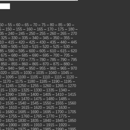
50
–
55
–
60
–
65
–
70
–
75
–
80
–
85
–
90
–
5
–
150
–
155
–
160
–
165
–
170
–
175
–
180
–
35
–
240
–
245
–
250
–
255
–
260
–
265
–
270
–
325
–
330
–
335
–
340
–
345
–
350
–
355
–
10
–
415
–
420
–
425
–
430
–
435
–
440
–
445
–
500
–
505
–
510
–
515
–
520
–
525
–
530
–
85
–
590
–
595
–
600
–
605
–
610
–
615
–
620
–
675
–
680
–
685
–
690
–
695
–
700
–
705
–
60
–
765
–
770
–
775
–
780
–
785
–
790
–
795
–
850
–
855
–
860
–
865
–
870
–
875
–
880
–
35
–
940
–
945
–
950
–
955
–
960
–
965
–
970
1020
–
1025
–
1030
–
1035
–
1040
–
1045
–
0
–
1095
–
1100
–
1105
–
1110
–
1115
–
1120
–
–
1170
–
1175
–
1180
–
1185
–
1190
–
1195
–
0
–
1245
–
1250
–
1255
–
1260
–
1265
–
1270
315
–
1320
–
1325
–
1330
–
1335
–
1340
–
5
–
1390
–
1395
–
1400
–
1405
–
1410
–
1415
460
–
1465
–
1470
–
1475
–
1480
–
1485
–
0
–
1535
–
1540
–
1545
–
1550
–
1555
–
1560
605
–
1610
–
1615
–
1620
–
1625
–
1630
–
5
–
1680
–
1685
–
1690
–
1695
–
1700
–
1705
750
–
1755
–
1760
–
1765
–
1770
–
1775
–
0
–
1825
–
1830
–
1835
–
1840
–
1845
–
1850
895
–
1900
–
1905
–
1910
–
1915
–
1920
–
5
–
1970
–
1975
–
1980
–
1985
–
1990
–
1995