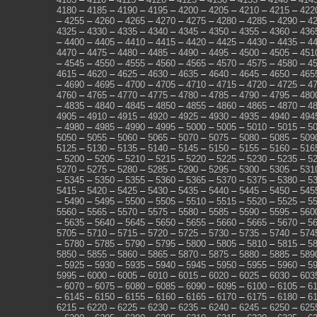
4180
–
4185
–
4190
–
4195
–
4200
–
4205
–
4210
–
4215
–
422
–
4255
–
4260
–
4265
–
4270
–
4275
–
4280
–
4285
–
4290
–
4
4325
–
4330
–
4335
–
4340
–
4345
–
4350
–
4355
–
4360
–
436
–
4400
–
4405
–
4410
–
4415
–
4420
–
4425
–
4430
–
4435
–
4
4470
–
4475
–
4480
–
4485
–
4490
–
4495
–
4500
–
4505
–
451
–
4545
–
4550
–
4555
–
4560
–
4565
–
4570
–
4575
–
4580
–
4
4615
–
4620
–
4625
–
4630
–
4635
–
4640
–
4645
–
4650
–
465
–
4690
–
4695
–
4700
–
4705
–
4710
–
4715
–
4720
–
4725
–
4
4760
–
4765
–
4770
–
4775
–
4780
–
4785
–
4790
–
4795
–
480
–
4835
–
4840
–
4845
–
4850
–
4855
–
4860
–
4865
–
4870
–
4
4905
–
4910
–
4915
–
4920
–
4925
–
4930
–
4935
–
4940
–
494
–
4980
–
4985
–
4990
–
4995
–
5000
–
5005
–
5010
–
5015
–
5
5050
–
5055
–
5060
–
5065
–
5070
–
5075
–
5080
–
5085
–
509
5125
–
5130
–
5135
–
5140
–
5145
–
5150
–
5155
–
5160
–
516
–
5200
–
5205
–
5210
–
5215
–
5220
–
5225
–
5230
–
5235
–
5
5270
–
5275
–
5280
–
5285
–
5290
–
5295
–
5300
–
5305
–
531
–
5345
–
5350
–
5355
–
5360
–
5365
–
5370
–
5375
–
5380
–
5
5415
–
5420
–
5425
–
5430
–
5435
–
5440
–
5445
–
5450
–
545
–
5490
–
5495
–
5500
–
5505
–
5510
–
5515
–
5520
–
5525
–
5
5560
–
5565
–
5570
–
5575
–
5580
–
5585
–
5590
–
5595
–
560
–
5635
–
5640
–
5645
–
5650
–
5655
–
5660
–
5665
–
5670
–
5
5705
–
5710
–
5715
–
5720
–
5725
–
5730
–
5735
–
5740
–
574
–
5780
–
5785
–
5790
–
5795
–
5800
–
5805
–
5810
–
5815
–
5
5850
–
5855
–
5860
–
5865
–
5870
–
5875
–
5880
–
5885
–
589
–
5925
–
5930
–
5935
–
5940
–
5945
–
5950
–
5955
–
5960
–
5
5995
–
6000
–
6005
–
6010
–
6015
–
6020
–
6025
–
6030
–
603
–
6070
–
6075
–
6080
–
6085
–
6090
–
6095
–
6100
–
6105
–
6
–
6145
–
6150
–
6155
–
6160
–
6165
–
6170
–
6175
–
6180
–
6
6215
–
6220
–
6225
–
6230
–
6235
–
6240
–
6245
–
6250
–
625