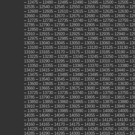
–
12475
–
12480
–
12485
–
12490
–
12495
–
12500
–
12505
–
1
12535
–
12540
–
12545
–
12550
–
12555
–
12560
–
12565
–
12
–
12600
–
12605
–
12610
–
12615
–
12620
–
12625
–
12630
–
1
12660
–
12665
–
12670
–
12675
–
12680
–
12685
–
12690
–
12
–
12725
–
12730
–
12735
–
12740
–
12745
–
12750
–
12755
–
1
12785
–
12790
–
12795
–
12800
–
12805
–
12810
–
12815
–
12
–
12850
–
12855
–
12860
–
12865
–
12870
–
12875
–
12880
–
1
12910
–
12915
–
12920
–
12925
–
12930
–
12935
–
12940
–
12
–
12975
–
12980
–
12985
–
12990
–
12995
–
13000
–
13005
–
1
13035
–
13040
–
13045
–
13050
–
13055
–
13060
–
13065
–
13
–
13100
–
13105
–
13110
–
13115
–
13120
–
13125
–
13130
–
1
13160
–
13165
–
13170
–
13175
–
13180
–
13185
–
13190
–
13
–
13225
–
13230
–
13235
–
13240
–
13245
–
13250
–
13255
–
1
13285
–
13290
–
13295
–
13300
–
13305
–
13310
–
13315
–
13
–
13350
–
13355
–
13360
–
13365
–
13370
–
13375
–
13380
–
1
13410
–
13415
–
13420
–
13425
–
13430
–
13435
–
13440
–
13
–
13475
–
13480
–
13485
–
13490
–
13495
–
13500
–
13505
–
1
13535
–
13540
–
13545
–
13550
–
13555
–
13560
–
13565
–
13
–
13600
–
13605
–
13610
–
13615
–
13620
–
13625
–
13630
–
1
13660
–
13665
–
13670
–
13675
–
13680
–
13685
–
13690
–
13
–
13725
–
13730
–
13735
–
13740
–
13745
–
13750
–
13755
–
1
13785
–
13790
–
13795
–
13800
–
13805
–
13810
–
13815
–
13
–
13850
–
13855
–
13860
–
13865
–
13870
–
13875
–
13880
–
1
13910
–
13915
–
13920
–
13925
–
13930
–
13935
–
13940
–
13
–
13975
–
13980
–
13985
–
13990
–
13995
–
14000
–
14005
–
1
14035
–
14040
–
14045
–
14050
–
14055
–
14060
–
14065
–
14
–
14100
–
14105
–
14110
–
14115
–
14120
–
14125
–
14130
–
1
14160
–
14165
–
14170
–
14175
–
14180
–
14185
–
14190
–
14
–
14225
–
14230
–
14235
–
14240
–
14245
–
14250
–
14255
–
1
14285
–
14290
–
14295
–
14300
–
14305
–
14310
–
14315
–
14