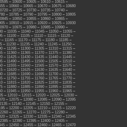
0595
–
10600
–
10605
–
10610
–
10615
–
655
–
10660
–
10665
–
10670
–
10675
–
10680
0720
–
10725
–
10730
–
10735
–
10740
–
780
–
10785
–
10790
–
10795
–
10800
–
10805
0845
–
10850
–
10855
–
10860
–
10865
–
905
–
10910
–
10915
–
10920
–
10925
–
10930
0970
–
10975
–
10980
–
10985
–
10990
–
30
–
11035
–
11040
–
11045
–
11050
–
11055
–
95
–
11100
–
11105
–
11110
–
11115
–
11120
–
0
–
11165
–
11170
–
11175
–
11180
–
11185
–
25
–
11230
–
11235
–
11240
–
11245
–
11250
–
90
–
11295
–
11300
–
11305
–
11310
–
11315
–
55
–
11360
–
11365
–
11370
–
11375
–
11380
–
20
–
11425
–
11430
–
11435
–
11440
–
11445
–
85
–
11490
–
11495
–
11500
–
11505
–
11510
–
50
–
11555
–
11560
–
11565
–
11570
–
11575
–
15
–
11620
–
11625
–
11630
–
11635
–
11640
–
80
–
11685
–
11690
–
11695
–
11700
–
11705
–
45
–
11750
–
11755
–
11760
–
11765
–
11770
–
10
–
11815
–
11820
–
11825
–
11830
–
11835
–
75
–
11880
–
11885
–
11890
–
11895
–
11900
–
40
–
11945
–
11950
–
11955
–
11960
–
11965
–
05
–
12010
–
12015
–
12020
–
12025
–
12030
–
070
–
12075
–
12080
–
12085
–
12090
–
12095
2135
–
12140
–
12145
–
12150
–
12155
–
195
–
12200
–
12205
–
12210
–
12215
–
12220
2260
–
12265
–
12270
–
12275
–
12280
–
320
–
12325
–
12330
–
12335
–
12340
–
12345
2385
–
12390
–
12395
–
12400
–
12405
–
445
–
12450
–
12455
–
12460
–
12465
–
12470