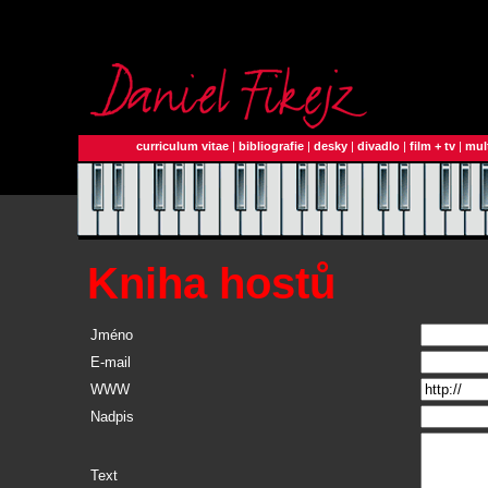
curriculum vitae
|
bibliografie
|
desky
|
divadlo
|
film + tv
|
mul
Kniha hostů
Jméno
E-mail
WWW
Nadpis
Text