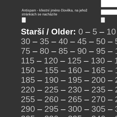
Antispam - křestní jméno člověka, na jehož
stránkách se nacházíte
Starší / Older:
0
–
5
–
10
30
–
35
–
40
–
45
–
50
–
75
–
80
–
85
–
90
–
95
–
115
–
120
–
125
–
130
–
150
–
155
–
160
–
165
–
185
–
190
–
195
–
200
–
220
–
225
–
230
–
235
–
255
–
260
–
265
–
270
–
290
–
295
–
300
–
305
–