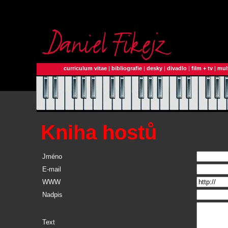
curriculum vitae
|
bibliografie
|
desky
|
divadlo
|
film + tv
|
mul
Kniha hostů
Jméno
E-mail
WWW
Nadpis
Text