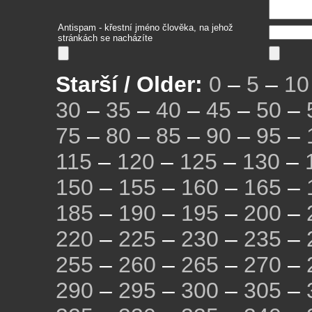
Antispam - křestní jméno člověka, na jehož
stránkách se nacházíte
Starší / Older:
0
–
5
–
10
30
–
35
–
40
–
45
–
50
–
75
–
80
–
85
–
90
–
95
–
115
–
120
–
125
–
130
–
150
–
155
–
160
–
165
–
185
–
190
–
195
–
200
–
220
–
225
–
230
–
235
–
255
–
260
–
265
–
270
–
290
–
295
–
300
–
305
–