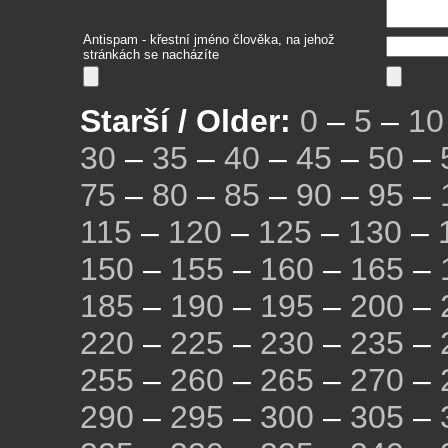
Antispam - křestní jméno člověka, na jehož
stránkách se nacházíte
Starší / Older:
0
–
5
–
10
30
–
35
–
40
–
45
–
50
–
75
–
80
–
85
–
90
–
95
–
115
–
120
–
125
–
130
–
150
–
155
–
160
–
165
–
185
–
190
–
195
–
200
–
220
–
225
–
230
–
235
–
255
–
260
–
265
–
270
–
290
–
295
–
300
–
305
–