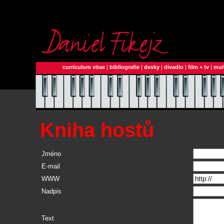
curriculum vitae
|
bibliografie
|
desky
|
divadlo
|
film + tv
|
mul
Kniha hostů
Jméno
E-mail
WWW
Nadpis
Text