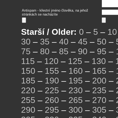
Antispam - křestní jméno člověka, na jehož
stránkách se nacházíte
Starší / Older:
0
–
5
–
10
30
–
35
–
40
–
45
–
50
–
75
–
80
–
85
–
90
–
95
–
115
–
120
–
125
–
130
–
150
–
155
–
160
–
165
–
185
–
190
–
195
–
200
–
220
–
225
–
230
–
235
–
255
–
260
–
265
–
270
–
290
–
295
–
300
–
305
–