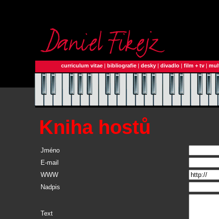
curriculum vitae
|
bibliografie
|
desky
|
divadlo
|
film + tv
|
mul
Kniha hostů
Jméno
E-mail
WWW
Nadpis
Text