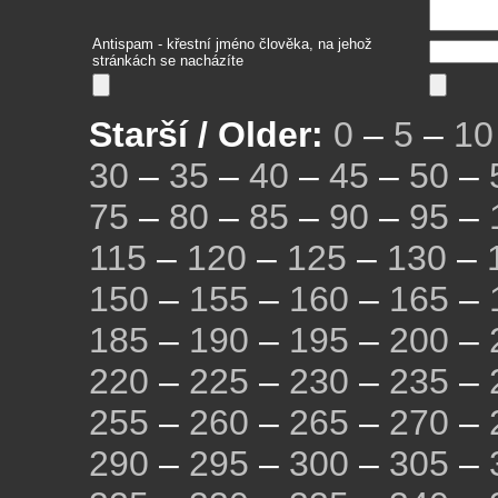
Antispam - křestní jméno člověka, na jehož
stránkách se nacházíte
Starší / Older:
0
–
5
–
10
30
–
35
–
40
–
45
–
50
–
75
–
80
–
85
–
90
–
95
–
115
–
120
–
125
–
130
–
150
–
155
–
160
–
165
–
185
–
190
–
195
–
200
–
220
–
225
–
230
–
235
–
255
–
260
–
265
–
270
–
290
–
295
–
300
–
305
–