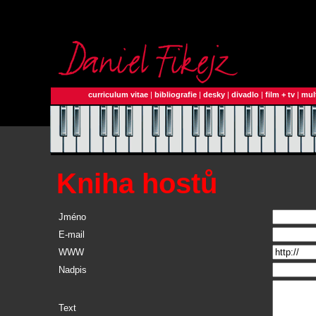
curriculum vitae
|
bibliografie
|
desky
|
divadlo
|
film + tv
|
mul
Kniha hostů
Jméno
E-mail
WWW
Nadpis
Text