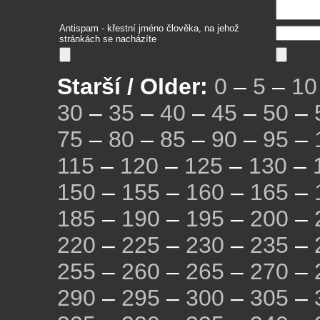
Antispam - křestní jméno člověka, na jehož
stránkách se nacházíte
Starší / Older:
0
–
5
–
10
30
–
35
–
40
–
45
–
50
–
75
–
80
–
85
–
90
–
95
–
115
–
120
–
125
–
130
–
150
–
155
–
160
–
165
–
185
–
190
–
195
–
200
–
220
–
225
–
230
–
235
–
255
–
260
–
265
–
270
–
290
–
295
–
300
–
305
–