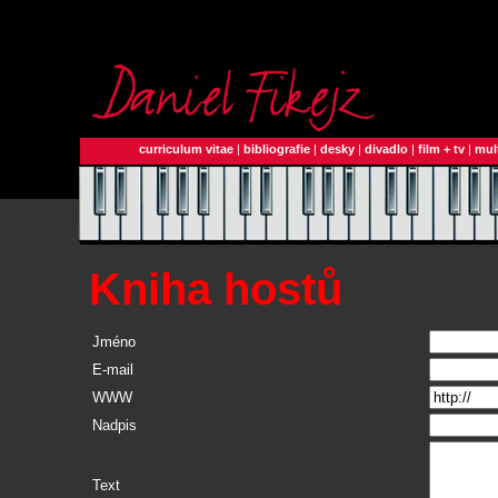
curriculum vitae
|
bibliografie
|
desky
|
divadlo
|
film + tv
|
mul
Kniha hostů
Jméno
E-mail
WWW
Nadpis
Text